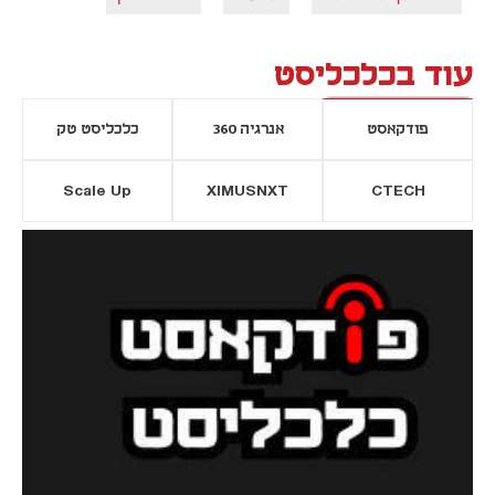
עוד בכלכליסט
פודקאסט
אנרגיה 360
כלכליסט טק
Scale Up
XIMUSNXT
CTECH
יסייה חדשה
נפתח בכרטיסייה חדשה