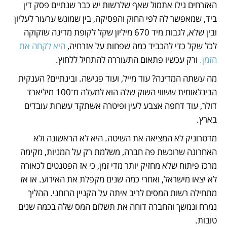
האזרחים גילו אתמול שאף שלרשות יש כבר שנתיים פסק דין 
ביד, שמאפשר לה לפי החוק והפסיקה, בין שמוגש ערעור לעליון 
ובין שלא, לגבות מיד 670 מיליון שקל לקופת מדינה שזקוקה 
לכל שקל כדי להכביד כמה שפחות על אזרחיה, 
היא לקחה את 
הזמן.
 ורק עכשיו פתאום התעוררה להתחיל ללחוץ. 
מה עשתה המדינה? עוד מייל, ועוד פגישה. ובינתיים? הענקית 
הבינלאומית ששווי השוק שלה הוא למעלה מ־100 מיליארד 
דולר, עוד דחפה אצבע לעין ופיטרה אשתקד עשרות עובדים 
בארץ.   
מדטרוניק לא המציאה את השיטה. היא לא הראשונה ולא 
האחרונה שרוכשת פה חברה, משלמת רק על המניות, מקימה 
מרכז פיתוח שלא מחזיק יותר מדי זמן, כי אז הפטנטים לכאורה 
לא יצאו מישראל, ואחרי כמה שנים מקפלת את האירוע. או אז 
מתחילה רשות המסים לריב איתה על הקניין הרוחני. ההליך 
נמרח ונמשך והחברה דוחה את תשלום המס שלה בכמה שנים 
טובות. 