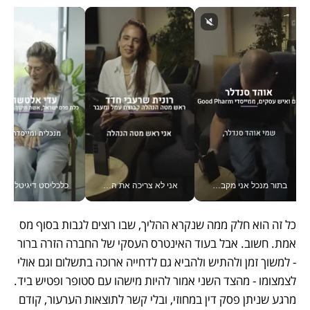
בתור מנכל אני מקבל מאות החלטות ביום, וה- Galaxy Z Fold8 Ultra עוזר לי לחתוך אותן מהר יותר_v
אני לא צריכה את המשרד: רונית שרעבי-חדד מנהלת ארגון של 30000 עובדים מכל מקום_v
כלכליסט דיגיטל
כל זה הוא חלק ממה שנקרא ההליך, שבו רוצים לגבות בסוף מס 
אמת. חשוב. אבל בעוד האינטרס העסקי של החברה הזרה ברור 
- למשוך זמן ולהתיש ולהביא גם לדחייה ארוכה בתשלום וגם אולי 
לצמצומו - מהצד השני אמור להיות מישהו עם סטופר ופטיש ביד. 
מרגע שניתן פסק דין במחוזי, ובלי קשר לתוצאות הערעור, קודם 