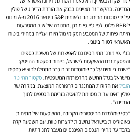
למה שקרה בפולין, היא כאמור הפחתת דירוג האשראי של 
המדינה. בהקשר זה מציינים בבנק את הורדת הדירוג של פולין 
על ידי סוכנות הדירוג הבינלאומית S&P בינואר 2016 מ-A מינוס 
ל-BBB פלוס. לפי ג'יי.פי מורגן, התגובה של שוק המטבעות 
היתה פיחות של המטבע המקומי מול היורו ועלייה במחירי ביטוח 
האשראי לטווח בינוני. 
בג'יי.פי מורגן מתייחסים גם לאפשרות של משיכת כספים 
והפסקת זרם ההשקעות לישראל, בייחוד בסקטור ההייטק: 
"ישנם דיווחים על כך שמוסדות זרים כבר התחילו להוציא כספים 
מישראל בגלל החשש מהרפורמה המשפטית. 
סקטור ההייטק 
הוביל
 את הקולות המתנגדים לרפורמה המוצעת. במקרה של 
פולין ראינו עדות מסוימת להאטה בזרימת הכספים לתוך 
המדינה".
"כפי שמלמדת ההיסטוריה הקרובה, ההשפעות של מתיחות 
גאופוליטית בישראל נחשבות לקצרות טווח, עם השפעה קלה 
בלבד על מחירי הנכסים הפיננסיים מעבר לתנודתיות 