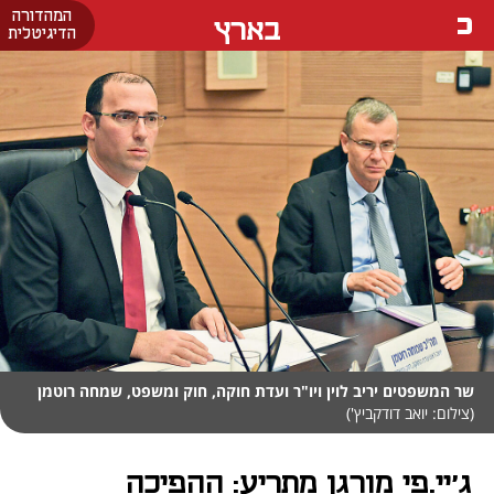
המהדורה
בארץ
הדיגיטלית
שר המשפטים יריב לוין ויו"ר ועדת חוקה, חוק ומשפט, שמחה רוטמן
(צילום: יואב דודקביץ')
ג'יי.פי מורגן מתריע: ההפיכה