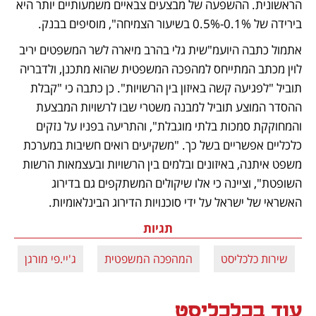
הראשונית. ההשפעה של מבצעים צבאיים משמעותיים יותר היא 
בירידה של 0.1%-0.5% בשיעור הצמיחה", מוסיפים בבנק.
אתמול כתבה היועמ"שית גלי בהרב מיארה לשר המשפטים יריב 
לוין מכתב המתייחס למהפכה המשפטית שהוא מתכנן, ולדבריה 
תוביל "לפגיעה קשה באיזון בין הרשויות". כן כתבה כי "קבלת 
ההסדר המוצע תוביל למבנה משטרי שבו לרשויות המבצעת 
והמחוקקת סמכות בלתי מוגבלת", והתריעה בפניו על נזקים 
כלכליים אפשריים בשל כך. "משקיעים רואים חשיבות במערכת 
משפט איתנה, באיזונים ובלמים בין הרשויות ובעצמאות הרשות 
השופטת", וציינה כי אלו שיקולים המשתקפים גם בדירוג 
האשראי של ישראל על ידי סוכנויות הדירוג הבינלאומיות.
תגיות
שירות כלכליסט
המהפכה המשפטית
ג'יי.פי מורגן
עוד בכלכליסט