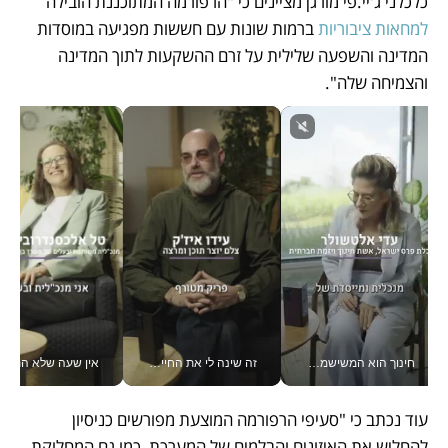
כלכלני ג'יי.פי מורגן מציינים כי "הרפורמה המתוכננת הובילה 
למחאות ציבוריות
 ברמות שונות עם חששות מפגיעה במוסדות 
המדינה והשפעה שלילית על זרם ההשקעות לתוך המדינה 
והצמיחה שלה".
חינוך הוא המשישמה של החיים שלי - V
זה שינה לי את החיים: איך עידו איז'ק הופך את הסמארטפון לכלי צילום מקצועי_v
אין שעה שלא התעסקתי במשבר - טל אלכסנדרוביץ’ שגב מנהלת משברים
עוד נכתב כי "סעיפי הרפורמה המוצעת מפורשים כניסיון 
להחליש את האיזונים והבלמים של המערכת, כמו גם המחלוקת 