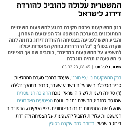
המשטרית עלולה להוביל להורדת
דירוג לישראל
בנק ההשקעות פרסם סקירה בנוגע להשפעות השינויים
המתוכננים במערכת המשפט וגל הפיגועים האחרון,
והביע חשש לפגיעה בצמיחה ולהורדת דירוג בדומה למה
שקרה בפולין; "כל הידרדרות בחוזק המוסדות יכולה
להשפיע על ההשקעות במדינה", כותבים שם אך מציינים
כי השפעה זו תהיה מוגבלת
שירות כלכליסט
|
08:45, 03.02.23
בנק ההשקעות ג'יי.פי מורגן
, שעמד במרכז סערת ההמלצות 
נפתח בכרטיסייה חדשה
נפתח בכרטיסייה חדשה
נפתח בכרטיסייה חדשה
נפתח בכרטיסייה חדשה
נפתח בכרטיסייה חדשה
נפתח בכרטיסייה חדשה
סביב הכלכלה הישראלית בשבוע שעבר, פרסם במהלך הלילה 
(ו') סקירה רשמית לשוק הישראלי נוכח
 ההפיכה המשטרית
שמנסה להנהיג ממשלת נתניהו ונוכח 
הפיגועים האחרונים 
שהעלו את המתיחות בזירה הביטחונית. לפי הסקירה, הרפורמות 
המשפטיות עלולות להוביל להשפעות על הצמיחה ולהורדת 
דירוג בישראל, 
בדומה למה שקרה בפולין
.