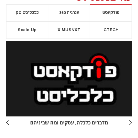
פודקאסט
אנרגיה 360
כלכליסט טק
Scale Up
XIMUSNXT
CTECH
יסייה חדשה
נפתח בכרטיסייה חדשה
מדברים כלכלה, עסקים ומה שביניהם