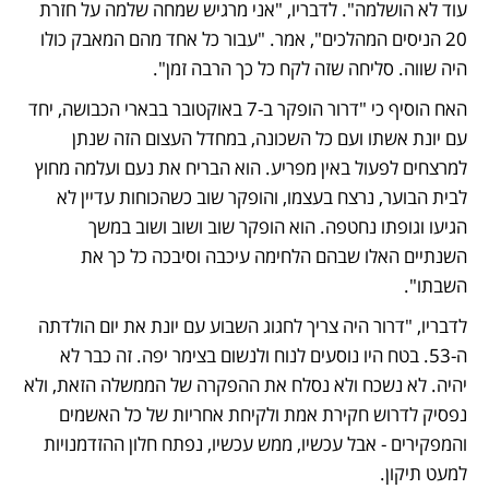
עוד לא הושלמה". לדבריו, "אני מרגיש שמחה שלמה על חזרת 
20 הניסים המהלכים", אמר. "עבור כל אחד מהם המאבק כולו 
היה שווה. סליחה שזה לקח כל כך הרבה זמן".
האח הוסיף כי "דרור הופקר ב-7 באוקטובר בבארי הכבושה, יחד 
עם יונת אשתו ועם כל השכונה, במחדל העצום הזה שנתן 
למרצחים לפעול באין מפריע. הוא הבריח את נעם ועלמה מחוץ 
לבית הבוער, נרצח בעצמו, והופקר שוב כשהכוחות עדיין לא 
הגיעו וגופתו נחטפה. הוא הופקר שוב ושוב ושוב במשך 
השנתיים האלו שבהם הלחימה עיכבה וסיבכה כל כך את 
השבתו".
לדבריו, "דרור היה צריך לחגוג השבוע עם יונת את יום הולדתה 
ה-53. בטח היו נוסעים לנוח ולנשום בצימר יפה. זה כבר לא 
יהיה. לא נשכח ולא נסלח את ההפקרה של הממשלה הזאת, ולא 
נפסיק לדרוש חקירת אמת ולקיחת אחריות של כל האשמים 
והמפקירים - אבל עכשיו, ממש עכשיו, נפתח חלון ההזדמנויות 
למעט תיקון.