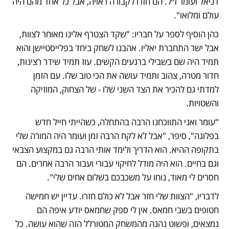
דניאל ועומר ז״ל. הם חזרו לקבורה ראויה, אבל כל אחד מהם היה 
עולם ומלואו".
כהן הוסיף לספר על חבריו: "שקד הצטרף אלינו מאוחר לצוות, 
אבל ישר התחברת יאליו. אהבנו לשחק ביחד בפלייסטיישן והוא 
תמיד היה שם בשבילי ברגעים הקשים. עוז תמיד שידר רצינות, 
חדור מטרה, צהוב ותמיד עושה את הכי טוב שלו. עם הזמן 
למדתי גם להכיר את הצד השני שלו - של הצחוק, המוזיקה 
והשטויות.
"עומר ואני התווכחנו הרבה בהתחלה, כשהייתי חייל חדש 
בפלוגה", סיפר, "אבל לא לקח הרבה זמן ועומר היה המורה שלי 
בתקופה ההיא. הוא הדריך ולימד אותי הרבה גם במקצוע הצבאי 
וגם בחיים. הוא היה מודל לחיקוי עבורי ועבור הרבה אחרים. הם 
חסרים לי מאוד, נוחו על משכבכם בשלום אחים שלי".
לדבריו, "הצוות שלי חזר אבל לא כולם חזרו. עדיין יש חמישה 
חטופים בשבי חמאס. אין לי ספק שחמאס יודע איפה הם 
נמצאים, ופשוט נהנה מהמשחק המטורלל הזה שהוא עושה. כל 