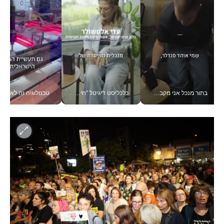
בתור מנכל אני מקבל מאות החלטות ביום, וה- Galaxy Z Fold8 Ultra עוזר לי לחתוך אותן מהר יותר_v
כלכליסט דיגיטל "חינוך הוא המשימה של החיים שלי"_v
טכנולוגיה זה לא רק בהייטק: גם תעשיית המזון הישראלית מאמצת כלי AI, אוטומציה וניתוח דאטה בזמן אמת