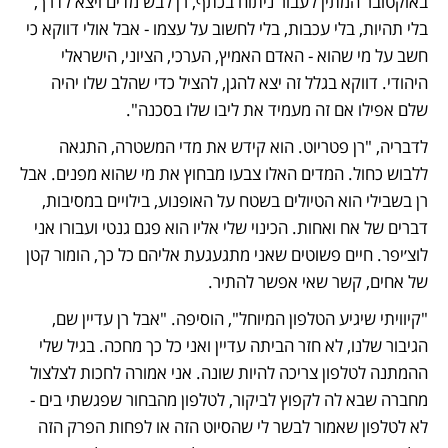
באוקטובר המתין לעבור ניתוח בכתף, רן לבש מדים ויצא לדרך, 
בלי תהיות, בלי עכבות, בלי לחשוב על עצמו - אבל אולי דווקא כי 
חשב על מי שהוא - האדם האמיץ, הערכי, הציוני, הישראלי 
היהודי. דווקא בגלל זה יצא להגן, להציל כדי שהלב שלו יהיה 
שלם אפילו אם זה מעמיד את ליבו שלו בסכנה".
לדבריה, "רן פטריוט. הוא קידש את מדי המשטרה, התגאה 
ללבוש כחול. המדים האלו צבעו מבחוץ את מי שהוא מפנים. אבל 
רן בשבילי הוא הטיולים בשטח על האופנוע, בילויים במסיבות, 
דברים של אח ואחות. הכינוי שלי אליו הוא פגם גנטי ועבורו אני 
לוצ׳יפר. חיים פשוטים שאני מתגעגעת אליהם כל כך, הומור קטן 
של אחים, קשר שאי אפשר להתיר.
"קיוויתי שיגיע הטלפון המיוחל", הוסיפה. "אבל רן עדיין שם, 
הגיבור שלנו, לא חזר הביתה עדיין ואני כל כך מחכה. בגיל שלי 
ההמתנה לטלפון צריכה להיות שונה. אני אמורה לחכות לצלצול 
מחברה שבא לה לקפוץ לביקור, לטלפון מהבחור שפגשתי בים - 
לא לטלפון שאמור לבשר לי שהסיוט הזה או לפחות הפרק הזה 