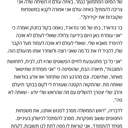
של הסיוט המתמשך נגמר. באיזה עולם זו השיחה שלה אני 
צריכה להמתין? באיזה עולם אני אמורה לקנא במשפחות 
שקוברות את יקיריהן?".
בר גודארד, בתו של מני גודארד, נאמה בקול בחנוק ואמרה כי 
"אני עומדת כאן היום בידיעה צלולה שאולי לעולם לא אזכה 
להיפרד מאבא שלי. שאולי לעולם לא אזכה לעמוד מעל הקבר 
שלו, להגיד לו את כל מה שאני רוצה ולשחרר אותו מהעולם הזה.
"אני כל כך מתגעגעת לחיים הפשוטים שהיו לנו, לבית, לתחושת 
המוגנות", תיארה הבת, שהוסיפה כי "אני מפחדת שתישאר 
מאחור, שתישכח. וגם מהרגע הזה שתחזור ואז אדע בוודאות 
שאתה מת. שהתקווה הקטנה שעוזרת לי לקום בבוקר תיעלם 
והלב שלי יצטרך להשלים עם מה שהראש שלי יודע - שאתה לא 
פה".
לדבריה, "ראש הממשלה מסרב לפגוש אותנו, את משפחות 
החטופים ששוב מופקרות. מסרב להסתכל לכישלון בעיניים. 
מפחד להתמודד. אני קוראת לו מפה לתת לנו תשובות, לקחת 