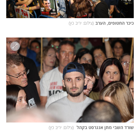
כיכר החטופים, הערב
(
צילום: יריב כץ
)
שורד השבי מתן אנגרסט בקהל 
(
צילום: יריב כץ
)