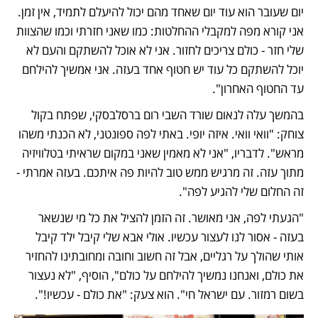
יום שעובר הוא עוד יום שאחד מהם יכול להיעלם לתמיד, אין זמן. 
אני קורא מפה למקבלי ההחלטות: כמו שאני חזרתי וכמו שהצוות 
שלי חזר - כולם צריכים לחזור. אני לא אוכל להשתקם והעם לא 
יוכל להשתקם כל עוד יש חטוף אחד בעזה. אני אמשיך להילחם 
עד החטוף האחרון".
בהמשך עלה לנאום שורד השבי רום ברסלבסקי, שפתח בקול 
צוחק: "וואי וואי. איזה יופי. באתי לפה ספונטני, לא הכנתי משהו 
מראש". לדבריו, "אני לא מאמין שאני במקום שראיתי בטלוויזיה 
מתוך עזה. זה מרגיש ממש טוב להיות פה איתכם. בעזה אמרתי - 
זה החלום שלי להגיע לפה".
"הגעתי לפה, אני מאושר. זה הזמן להציל את כל מי שנשאר 
בעזה - אסור לנו לעצור עכשיו. אולי אבא שלי קיבל ילד קיבל 
אותי שהולך על רגליים, אבל זה חשוב וחובה ומחובתינו להחזיר 
את כולם, ואנחנו נמשיך להילחם על כולם", הוסיף, "לא נעצור 
בשום רמזור. עם ישראל חי". הוא צעק: "את כולם - עכשיו!".