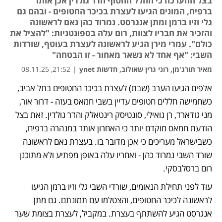
בצל ההערכה כי החלל החטוף הדר גולדין אכן אותר
ברפיח, המונים הגיעו לעצרת בכיכר החטופים - ובהם גם
גלי וזיו ברמן ומתן אנגרסט. נמרוד כהן נאם לראשונה
והזכיר את חבריו לצוות, רום עלה בספונטניות: "להציל את
כולם". עמרי מירן הגיע לראשונה לעצרת בעוטף, שורדות
השבי: "אף אחד לא נשאר מאחור - זו הבטחה"
מאיר תורג'מן, רוני גרין שאולוב, חדשות ynet
|
21:52, 08.11.25
אלפים הגיעו הערב (שבת) לעצרת בכיכר החטופים בתל אביב, 
כשחמישה חללים חטופים עדיין בשבי חמאס בעזה - דרור אור, 
מני גודארד, רן גואילי, סונטיסק רינטאלק והדר גולדין. זאת בצל 
הודעת חמאס מוקדם יותר כי האחרון אותר במנהרה ברפיח, 
כשבישראל מעריכים כי אכן מדובר בו. בעצרת נאם לראשונה 
שורד השבי נמרוד כהן - ואחריו עלה באופן מפתיע ולא מתוכנן 
רום ברסלבסקי.
עוד לפני תחילת הנאומים, שורדי השבי גלי וזיו ברמן הגיעו 
לראשונה לכיכר החטופים, והצטלמו עם תמונתם. גם מתן 
אנגרסט הגיע להשתתף בעצרת. במקביל, לעצרת בצומת שער 