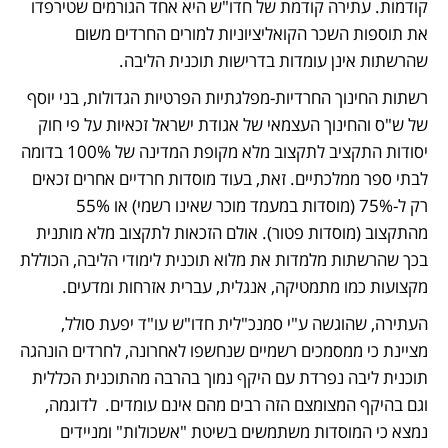
קודמות. עתירה קודמת של חדו"ש היא אחד הגורמים שטירפדו 
את תוספות השכר הקואליציוניות למורים החרדים משום 
שהרשתות אינן עומדות בדרישות תוכנית הליבה.
רשתות החינוך החרדיות-מפלגתיות הפרטיות הגדולות, בני יוסף 
של ש"ס והחינוך העצמאי של אגודת ישראל זכאיות על פי חוק 
יסודות התקציב לתקצוב מלא מקופת המדינה של 100% בדומה 
לבתי ספר ממלכתיים. זאת, בעוד מוסדות חרדיים אחרים זכאים 
רק ל-75% (מוסדות במעמד מוכר שאינו רשמי) או 55% 
מהתקצוב (מוסדות פטור). אולם הזכאות לתקצוב מלא מותנית 
בכך שהרשתות מלמדות את מלוא תוכנית לימודי הליבה, הכוללת 
מקצועות כמו מתמטיקה, אנגלית, עברית אזרחות ומדעים. 
העתירה, שהוגשה ע"י סמנכ"לית חדו"ש עו"ד יפעת סולל, 
מציינת כי ממסמכים רשמיים שנחשפו לאחרונה, לחרדים הונהגה 
תוכנית ליבה נפרדת עם היקף נמוך בהרבה מהתוכנית הכללית 
וגם בהיקף המצומצם הזה רבים מהם אינם עומדים.  לדוגמה, 
נמצא כי המוסדות משתמשים בשיטת "אשכולות" ומניידים 