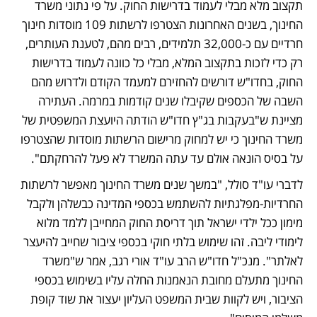
תקצוב מלא מבלי לעמוד בדרישות החוק. על פי נתוני משרד 
החינוך, בשנים האחרונות הצטרפו לרשתות 109 מוסדות חינוך 
חרדיים עם כ-32,000 תלמידים, רבים מהם, לטענת העותרים, 
רק כדי לזכות בתקצוב המלא, מבלי כל כוונה לעמוד בדרישות 
החוק, בחדו"ש דורשים להחזירם למעמד הקודם ולדרוש מהם 
השבה של הכספים שקיבלו שנים קודמות במרמה. העתירה 
מציינת ש"בעקבות בג"ץ חדו"ש הודתה היועצת המשפטית של 
משרד החינוך כי יש למחוק מרישום הרשתות מוסדות שהצטרפו 
על בסיס הונאה אולם עד עתה המשרד לא פעל להרחקתם". 
לדברי עו"ד סולל, "במשך שנים משרד החינוך מאפשר לרשתות 
החרדיות-מפלגתיות להשתמש בכספי המדינה כבשלהן ולקבל 
מימון ככל ילדי ישראל תוך דריסת החוק המחייבן ללמד מלוא 
לימודי ליבה. זהו שימוש בלתי חוקי בכספי ציבור שחייב להיעצר 
לאלתר". מנכ"ל חדו"ש הרב עו"ד אורי רגב, אמר ש"משרד 
החינוך מתעלם מחובת הנאמנות החלה עליו בשימוש בכספי 
הציבור, ויש לקוות שבית המשפט העליון יעצור את שוד קופת 