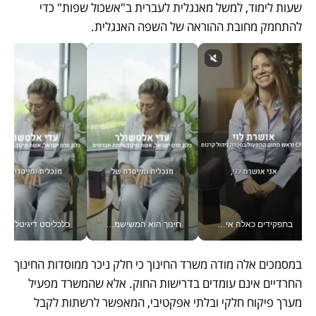
שעות לימוד, למשל מאנגלית לעברית ב"אשכול שפות" כדי 
להתחמק מחובת ההוראה של השפה האנגלית.
בתפקידים כאלה אי אפשר לחכות: אושרת לוי מניעה השקעות ענק מהטלפון_v
חינוך הוא המשישמה של החיים שלי - V
כלכליסט דיגיטל
במסמכים אלה מודה משרד החינוך כי חלק ניכר ממוסדות החינוך 
החרדיים אינם עומדים בדרישות החוק. אלא שהמשרד מפעיל 
מערך פיקוח חלקי ובלתי אפקטיבי, המאפשר לרשתות לקבל 