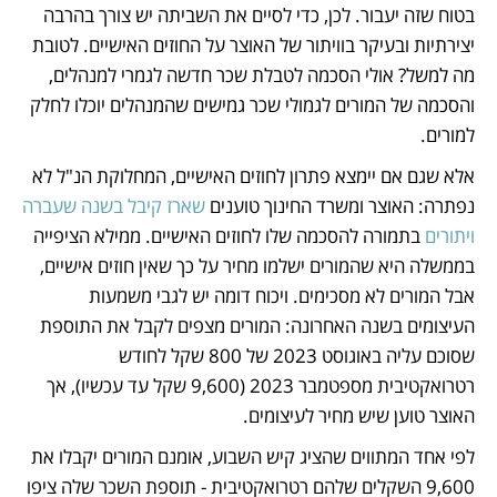
בטוח שזה יעבור. לכן, כדי לסיים את השביתה יש צורך בהרבה 
יצירתיות ובעיקר בוויתור של האוצר על החוזים האישיים. לטובת 
מה למשל? אולי הסכמה לטבלת שכר חדשה לגמרי למנהלים, 
והסכמה של המורים לגמולי שכר גמישים שהמנהלים יוכלו לחלק 
למורים.
אלא שגם אם יימצא פתרון לחוזים האישיים, המחלוקת הנ"ל לא 
נפתרה: האוצר ומשרד החינוך טוענים
 שארז קיבל בשנה שעברה 
ויתורים
 בתמורה להסכמה שלו לחוזים האישיים. ממילא הציפייה 
בממשלה היא שהמורים ישלמו מחיר על כך שאין חוזים אישיים, 
אבל המורים לא מסכימים. ויכוח דומה יש לגבי משמעות 
העיצומים בשנה האחרונה: המורים מצפים לקבל את התוספת 
שסוכם עליה באוגוסט 2023 של 800 שקל לחודש 
רטרואקטיבית מספטמבר 2023 (9,600 שקל עד עכשיו), אך 
האוצר טוען שיש מחיר לעיצומים.
לפי אחד המתווים שהציג קיש השבוע, אומנם המורים יקבלו את 
9,600 השקלים שלהם רטרואקטיבית - תוספת השכר שלה ציפו 