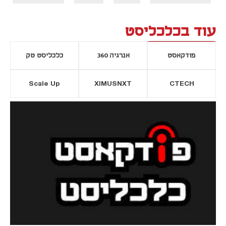
עוד בכלכליסט
פודקאסט
אנרגיה 360
כלכליסט טק
Scale Up
XIMUSNXT
CTECH
יסייה חדשה
נפתח בכרטיסייה חדשה