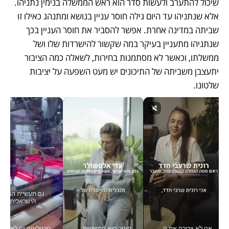
שיכול להתערב ולעשות סדר הוא ראש הממשלה בנימין נתניהו. 
אלא שנתניהו עד היום גילה חוסר עניין בנושא ומתנהג כאילו זו 
שביתה במדינה אחרת. אפשר להסביר את חוסר העניין בכך 
שנתניהו מתעניין בעיקר במה שקשור להישרדות שלו ושל 
ממשלתו, וכאשר לא מסתמנות בחירות, לשאלה כמה הציבור 
יתעצבן משביתה של התיכונים יש מעט השפעה על יציבות 
שלטונו.
אני לא צריכה את המשרד: רונית שרעבי-חדד מנהלת ארגון של 30000 עובדים מכל מקום_v
חינוך הוא המשישמה של החיים שלי - V
טכנולוגיה זה לא רק בהייטק: גם תעשיי