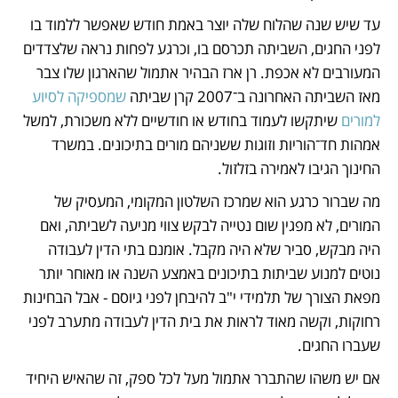
עד שיש שנה שהלוח שלה יוצר באמת חודש שאפשר ללמוד בו 
לפני החגים, השביתה תכרסם בו, וכרגע לפחות נראה שלצדדים 
המעורבים לא אכפת. רן ארז הבהיר אתמול שהארגון שלו צבר 
מאז השביתה האחרונה ב־2007 קרן שביתה
 שמספיקה לסיוע 
למורים
 שיתקשו לעמוד בחודש או חודשיים ללא משכורת, למשל 
אמהות חד־הוריות וזוגות ששניהם מורים בתיכונים. במשרד 
החינוך הגיבו לאמירה בזלזול.
מה שברור כרגע הוא שמרכז השלטון המקומי, המעסיק של 
המורים, לא מפגין שום נטייה לבקש צווי מניעה לשביתה, ואם 
היה מבקש, סביר שלא היה מקבל. אומנם בתי הדין לעבודה 
נוטים למנוע שביתות בתיכונים באמצע השנה או מאוחר יותר 
מפאת הצורך של תלמידי י"ב להיבחן לפני גיוסם - אבל הבחינות 
רחוקות, וקשה מאוד לראות את בית הדין לעבודה מתערב לפני 
שעברו החגים.
אם יש משהו שהתברר אתמול מעל לכל ספק, זה שהאיש היחיד 