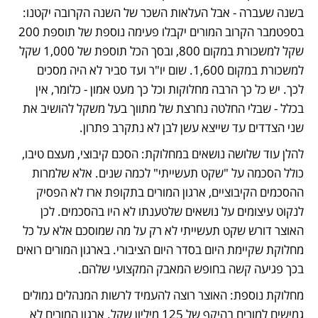
בשנה שעברה - אבל העלאות השכר של השנה הקרובה יקטנו: 
בספטמבר הקרוב המורים יקבלו פעימה נוספת של תוספת 200 
שקל למשכורת במקום 800, ובסך הכל תוספת של 1,000 שקל 
למשכורת במקום 1,600. שום יו"ר ועד סביר לא היה מסכים 
לכך. יש כל כך הרבה מחלוקות וכל כך מעט אמון - כלומר, אין 
בכלל - שבלי החלטה נחרצת של מתווך בעל משקל להושיב את 
שני הצדדים עד שייצא עשן לבן לא נתקרב פתרון.
להלן עוד שלושה נושאים במחלוקת: הסכם קיבוצי, מעצם טיבו, 
כולל הסכמה על "שקט תעשייתי" לכמה שנים. אלא שלמרות 
ההסכמים הקיבוציים, ארגון המורים בתקופת ארז לא הפסיק 
לנקוט עיצומים על נושאים שלטענתו לא היו בהסכמים. לכן 
האוצר דורש שקט תעשייתי לא רק על מה שמוסכם אלא על כל 
מחלוקת שקיימת היום בסדר היום הציבורי. בארגון המורים רואים 
בכך פגיעה קשה בחופש המאבק המקצועי שלהם. 
מחלוקת נוספת: האוצר רוצה להעמיד לרשות המנהלים גמולים 
גמישים למורים בהיקף של 125 מיליון שקל. ארגון המורים לא 