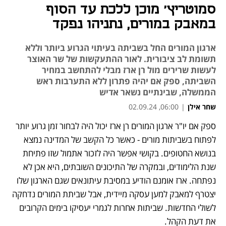
סמוטריץ' מוכן ללכת עד הסוף
במאבק במורים, נתניהו נפקד
ארגון המורים החל בשביתה בעיתוי הגרוע ביותר וללא
תשומת לב ציבורית. לאור ההתעקשות של שר האוצר
לעשות שרירים מול רן ארז מבלי להתחשב במחיר
השביתה, ספק אם יהיה פתרון ללא התערבות ראש
הממשלה, שבינתיים נשאר אדיש
שחר אילן
|
06:00, 02.09.24
ספק אם יו"ר ארגון המורים רן ארז יכול היה לבחור זמן גרוע יותר 
נפתח בכרטיסייה חדשה
נפתח בכרטיסייה חדשה
לפתוח בשביתות מורים - כאשר כל הקשב של המדינה נמצא 
בנושא החטופים. בקושי אפשר היה לזכור אתמול שזו פתיחת 
שנת הלימודים, ובמקרה של התיכונים השובתים, היא אכן לא 
נפתחה. ארז אומנם הודיע במסיבת עיתונאים שגם הארגון שלו 
יצטרף למאבק למען עסקה מיידית, אבל שביתת המורים נדחקה 
לשולי החדשות. שביתות אחרות לגמרי יעסיקו בימים הקרובים 
את דעת הקהל.