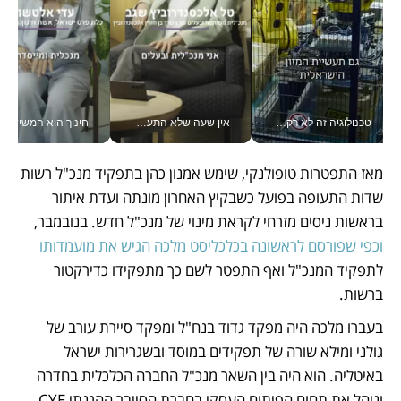
טכנולוגיה זה לא רק בהייטק: גם תעשיית המזון הישראלית מאמצת כלי AI, אוטומציה וניתוח דאטה בזמן אמת
אין שעה שלא התעסקתי במשבר - טל אלכסנדרוביץ’ שגב מנהלת משברים תקשורתיים מכל מקום עם ה- Galaxy Z Fold8 Ultra שלה_v
חינוך הוא המש
מאז התפטרות טופולנקי, שימש אמנון כהן בתפקיד מנכ"ל רשות 
שדות התעופה בפועל כשבקיץ האחרון מונתה ועדת איתור 
בראשות ניסים מזרחי לקראת מינוי של מנכ"ל חדש. בנובמבר,
וכפי שפורסם לראשונה בכלכליסט מלכה הגיש את מועמדותו 
לתפקיד המנכ"ל ואף התפטר לשם כך מתפקידו כדירקטור 
ברשות. 
בעברו מלכה היה מפקד גדוד בנח"ל ומפקד סיירת עורב של 
גולני ומילא שורה של תפקידים במוסד ובשגרירות ישראל 
באיטליה. הוא היה בין השאר מנכ"ל החברה הכלכלית בחדרה 
וניהל את תחום הפיתוח העסקי בחברת הסייבר ההגנתי CYE. 