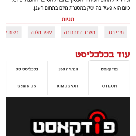
כיום הוא פעיל בהייטק במסגרת מיזם בתחום הענן. 
תגיות
מירי רגב
משרד התחבורה
עופר מלכה
רשות שדו
עוד בכלכליסט
פודקאסט
אנרגיה 360
כלכליסט טק
Scale Up
XIMUSNXT
CTECH
יסייה חדשה
נפתח בכרטיסייה חדשה