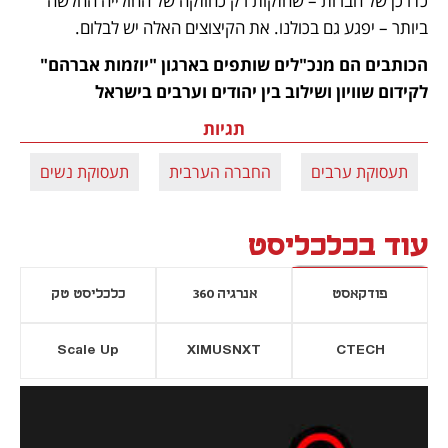
כדרכן של חברות – שחזקות רק כחוזקה של החולייה החלשה 
ביותר – יפגע גם בכולנו. את הקיצוצים האלה יש לבלום.
הכותבים הם מנכ"לים שותפים בארגון "יוזמות אברהם" 
לקידום שוויון ושילוב בין יהודים וערבים בישראל
תגיות
תעסוקת ערבים
החברה הערבית
תעסוקת נשים
עוד בכלכליסט
פודקאסט
אנרגיה 360
כלכליסט טק
Scale Up
XIMUSNXT
CTECH
יסייה חדשה
נפתח בכרטיסייה חדשה