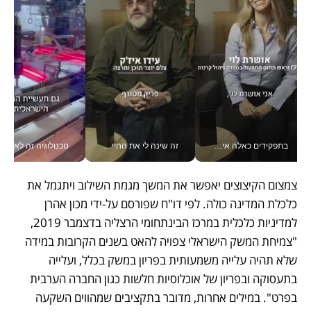
בתפקידים כאלה אי אפשר לחכות: אושרת לוי מניעה השקעות ענק מהטלפון_v
זה שינה לי את החיים: איך עידו איז'ק הופך את הסמארטפון לכלי צילום מקצועי_v
טכנולוגיה זה לא רק בהייטק: גם תעשיי
צמצום הקיצוצים יאפשר את המשך מגמת השילוב ויתגמל את 
כלכלת המדינה כולה. לפי דו"ח שפורסם על-ידי מכון אהרן 
למדיניות כלכלית במרכז הבינתחומי הרצליה בדצמבר 2019, 
"צמיחת המשק הישראלי צפויה להאט בשנים הקרובות במידה 
שלא תהיה עלייה משמעותית בפריון במשק בכלל, ועלייה 
בתעסוקה ובפריון של אוכלוסיות חלשות כגון החברה הערבית 
בפרט". במילים אחרות, מדובר בתקציבים שמהווים השקעה 