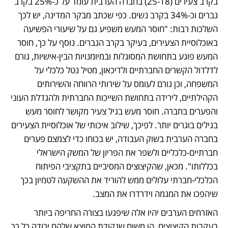
בקרב צעירים (25-18) בחברה הערבית עומד על כ-25% בקרב 
גברים וכ-34% בקרב נשים. כפי שכתב מבקר המדינה, יש לכך 
השלכות רבות: "חוסר המעש משפיע גם על שיעורי הפשיעה 
באוכלוסיית הצעירים, בעיקר בקרב הגברים. נוסף על כך, חוסר 
המעש פוגע בתחושת המסוגלות ובמיומנויות הבין-אישיות, גורם 
לדלדול הקשרים החברתיים ולדיכאון, מטיל נטל כלכלי על 
המשפחה, וכן גורם לעומס על שירותי הרווחה והשירותים 
הקהילתיים, לירידה בתחושת השייכות החברתית ולהגדלת העוני 
והפערים בחברה. חוסר מעש בגיל צעיר מקושר לחוסר מעש 
בגילים בוגרים יותר. לפיכך, שילוב איכותי של אוכלוסיית הצעירים 
בחברה הערבית בשוק העבודה, יש בכוחו כדי לצמצם פערים 
חברתיים-כלכליים ולשפר את הפריון של המשק הישראלי 
בכללותו". מכאן, שהקיצוצים המסיביים בתקציבי הפיתוח 
הכלכלי-חברתי עלולים ממש להוריד את ההשקעה לטמיון בכך 
שיהפכו את המגמה וידרדרו את המצב.
האזרחים הערבים יהיו אלה שיפגעו בצורה החריפה ביותר 
בעקבות הקיצוצים, הן משום שנקודת המוצא שלהם ירודה כל כך 