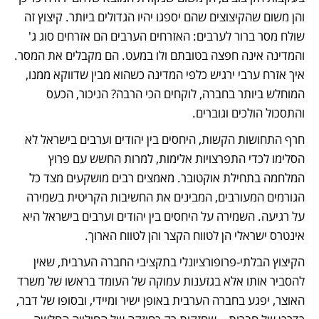
והן משום שהקיצוצים שהם יספגו יהיו הגדולים ביותר. קיצוץ זה 
שולח מסר ברור לערבים: האזרחים הערבים הם אזרחים סוג ג' 
והמדינה אינה חפצה בטובתם ולו במעט. הם מקבלים את המסר. 
איך אזרח ערבי ירגיש כלפי המדינה כשהוא מבין שדווקא ממנו, 
המוחלש ביותר בחברה, לוקחים הכי הרבה? הניכור, הכעס 
והתסכול הולכים וגוברים.
חרף התחושות הקשות, היחסים בין יהודים וערבים בישראל לא 
הסלימו לכדי התפרצויות אלימות, למרות החשש עם פרוץ 
המלחמה בתחילת אוקטובר. מאמצים רבים מושקעים מצד כל 
הגורמים המעורבים, המבינים את החשיבות הקריטית בשמירה 
על רגיעה. השמירה על היחסים בין יהודים וערבים בישראל היא 
אינטרס ישראלי הן לטווח הקצר והן לטווח הארוך.
הקיצוץ הבלתי-פרופורציונלי בתקציבי החברה הערבית, שאין 
להסביר אותו אלא בגזענות עמוקה של העומד בראשו של משרד 
האוצר, יפגע בחברה הערבית באופן ישיר ומיידי, ובסופו של דבר, 