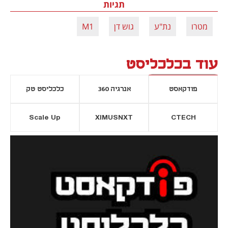
תגיות
מטרו
נת"ע
גוש דן
M1
עוד בכלכליסט
פודקאסט
אנרגיה 360
כלכליסט טק
Scale Up
XIMUSNXT
CTECH
יסייה חדשה
נפתח בכרטיסייה חדשה