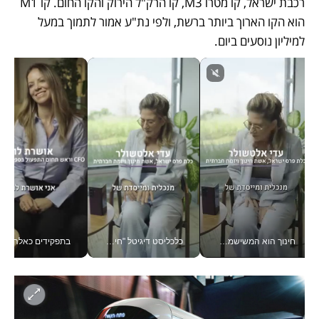
רכבת ישראל, קו מטרו M3, קו הרק"ל הירוק והקו החום. קו M1 
הוא הקו הארוך ביותר ברשת, ולפי נת"ע אמור לתמוך במעל 
למיליון נוסעים ביום.
חינוך הוא המשישמה של החיים שלי - V
כלכליסט דיגיטל "חינוך הוא המשימה של החיים שלי"_v
בתפקידים כאלה אי אפשר לח