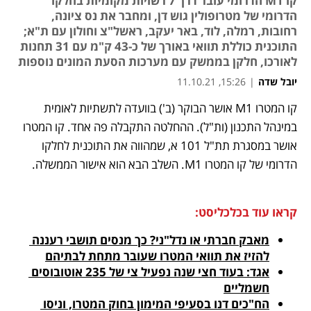
קו M1 הדרומי עובר דרך 7 רשויות מקומיות בחלקו
הדרומי של מטרופולין גוש דן, ומחבר את נס ציונה,
רחובות, רמלה, לוד, באר יעקב, ראשל"צ וחולון עם ת"א;
התוכנית כוללת תוואי באורך של כ-43 ק"מ עם 31 תחנות
לאורכו, חלקן בממשק עם מערכות הסעת המונים נוספות
יובל שדה
|
15:26, 11.10.21
קו המטרו M1 אושר הבוקר (ב') בוועדה לתשתיות לאומית 
נפתח בכרטיסייה חדשה
נפתח בכרטיסייה חדשה
נפתח בכרטיסייה חדשה
במינהל התכנון (ות"ל). ההחלטה התקבלה פה אחד. קו המטרו 
אושר במסגרת תת"ל 101 א, שמהווה את התוכנית לחלקו 
הדרומי של קו המטרו M1. השלב הבא הוא אישור הממשלה.
קראו עוד בכלכליסט:
מאבק חברתי או נדל"ני? כך מנסים תושבי רעננה 
להזיז את תוואי המטרו שעובר מתחת לבתיהם
אגד: בעוד חצי שנה נפעיל צי של 235 אוטובוסים 
חשמליים
הח"כים דנו בסעיפי המימון בחוק המטרו, וניסו 