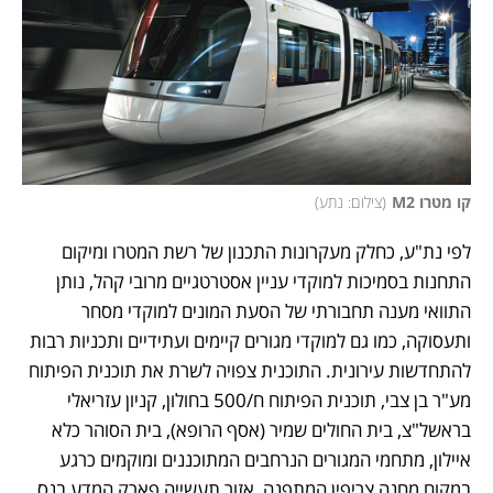
קו מטרו M2
(
צילום: נתע
)
לפי נת"ע, כחלק מעקרונות התכנון של רשת המטרו ומיקום 
התחנות בסמיכות למוקדי עניין אסטרטגיים מרובי קהל, נותן 
התוואי מענה תחבורתי של הסעת המונים למוקדי מסחר 
ותעסוקה, כמו גם למוקדי מגורים קיימים ועתידיים ותכניות רבות 
להתחדשות עירונית. התוכנית צפויה לשרת את תוכנית הפיתוח 
מע"ר בן צבי, תוכנית הפיתוח ח/500 בחולון, קניון עזריאלי 
בראשל"צ, בית החולים שמיר (אסף הרופא), בית הסוהר כלא 
איילון, מתחמי המגורים הנרחבים המתוכננים ומוקמים כרגע 
במקום מחנה צריפין המתפנה, אזור תעשייה פארק המדע בנס 