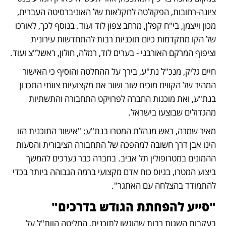
ציונה-רחובות, הפקולטה לחקלאות של האוניברסיטה העברית, 
מכון וייצמן, בי"ח קפלן, מרחב צפון לוד ועוד. בנוסף לכך, לאורכו 
של הקו מתקדמות כיום תוכניות רבות להתחדשות עירונית 
וציפוף המרקם האורבני - בערים לוד, רמלה, חולון, ראשל"צ ועוד.
חיים גליק, מנכ"ל נת"ע, בירך על ההחלטה והוסיף כי האישור 
המהיר של הקווים מוכיח שוב ושוב את מקצועיות צוותי התכנון 
בנת"ע, ואת מוכנות החברה לפרויקט התחבורה והתשתיות 
מהגדולים שבוצעו בישראל.
מאיר שמרה, ראש מנהלת המטרו בנת"ע: "אישור התוכנית הזו 
הינו אבן דרך חשובה למהפכה של התחבורה הציבורית והסעות 
ההמונים במטרופולין תל אביב. בחברה כבר נערכים להמשך 
ביצוע המטרו, בגיוס כוח אדם מקצועי ברמה הגבוהה ביותר בכדי 
להתמודד בהצלחה עם האתגר".
"סייע להפחתת הגודש בדרכים"
בעקבות השגות רבות שהוגשו לתוכנית, החליטה הוות"ל על 