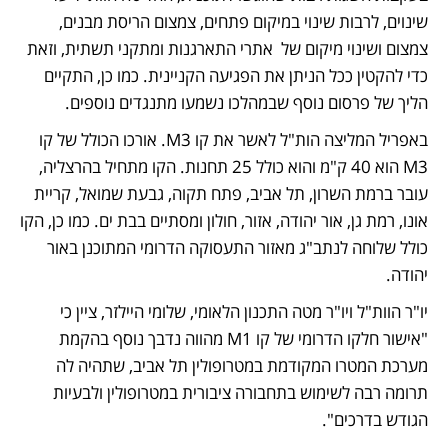
שינוים, לרבות שינוי במיקום פתחים, צמצום הריסת מבנים, 
צמצום ושינוי מיקום של  אתרי התארגנות ומתקני תשתית, וזאת 
כדי להקטין ככל הניתן את הפגיעה הקניינית. כמו כן, התקיים 
הליך של פרסום נוסף שבמהלכו נשמעו מתנגדים נוספים.  
באפריל המליצה הות"ל לאשר את קו M3. אורכו הכולל של קו 
M3 הוא 40 ק"מ והוא כולל 25 תחנות. הקו מתחיל בהרצליה, 
עובר ברמת השרון, תל אביב, פתח תקוה, גבעת שמואל, קריית 
אונו, רמת גן, אור יהודה, אזור, חולון ומסתיים בבת ים. כמו כן, הקו 
כולל שלוחה לנתב"ג מאזור התעסוקה הדרומי המתוכנן באור 
יהודה.
יו"ר הוות"ל ויו"ר מטה התכנון הלאומי, שלומי היילזר, ציין כי  
"אישור חלקו הדרומי של קו M1 מהווה נדבך נוסף בהקמת 
מערכת המטרו המקודמת במטרופולין תל אביב, שתהיה לה 
תרומה רבה לשימוש בתחבורה ציבורית במטרופולין ולבעיות 
הגודש בדרכים".