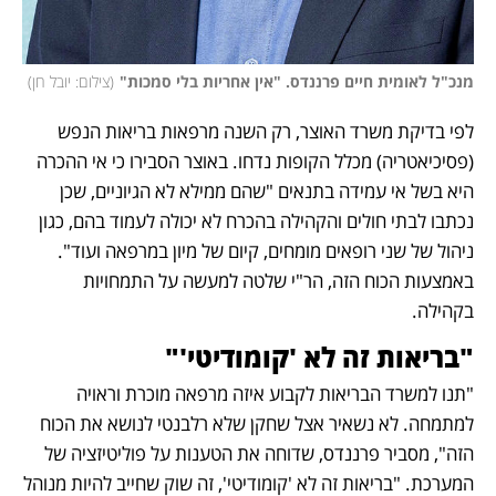
מנכ"ל לאומית חיים פרננדס. "אין אחריות בלי סמכות"
(
צילום: יובל חן
)
לפי בדיקת משרד האוצר, רק השנה מרפאות בריאות הנפש 
(פסיכיאטריה) מכלל הקופות נדחו. באוצר הסבירו כי אי ההכרה 
היא בשל אי עמידה בתנאים "שהם ממילא לא הגיוניים, שכן 
נכתבו לבתי חולים והקהילה בהכרח לא יכולה לעמוד בהם, כגון 
ניהול של שני רופאים מומחים, קיום של מיון במרפאה ועוד". 
באמצעות הכוח הזה, הר"י שלטה למעשה על התמחויות 
בקהילה. 
"בריאות זה לא 'קומודיטי'"
"תנו למשרד הבריאות לקבוע איזה מרפאה מוכרת וראויה 
למתמחה. לא נשאיר אצל שחקן שלא רלבנטי לנושא את הכוח 
הזה", מסביר פרננדס, שדוחה את הטענות על פוליטיזציה של 
המערכת. "בריאות זה לא 'קומודיטי', זה שוק שחייב להיות מנוהל 