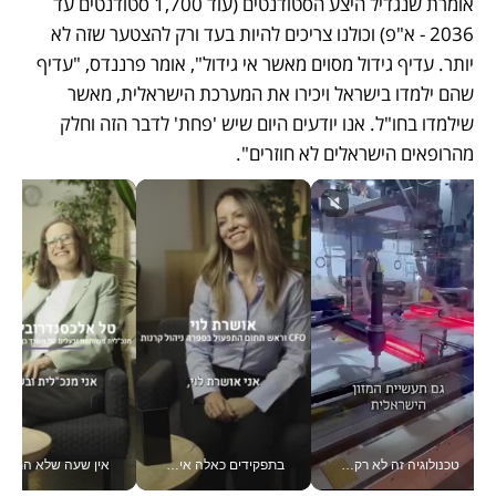
אומרת שנגדיל היצע הסטודנטים (עוד 1,700 סטודנטים עד 
2036 - א"פ) וכולנו צריכים להיות בעד ורק להצטער שזה לא 
יותר. עדיף גידול מסוים מאשר אי גידול", אומר פרננדס, "עדיף 
שהם ילמדו בישראל ויכירו את המערכת הישראלית, מאשר 
שילמדו בחו"ל. אנו יודעים היום שיש 'פחת' לדבר הזה וחלק 
מהרופאים הישראלים לא חוזרים". 
טכנולוגיה זה לא רק בהייטק: גם תעשיית המזון הישראלית מאמצת כלי AI, אוטומציה וניתוח דאטה בזמן אמת
בתפקידים כאלה אי אפשר לחכות: אושרת לוי מניעה השקעות ענק מהטלפון_v
אין שעה שלא התעסקתי במשבר - טל אלכסנדרוביץ’ שגב מנהלת משברים