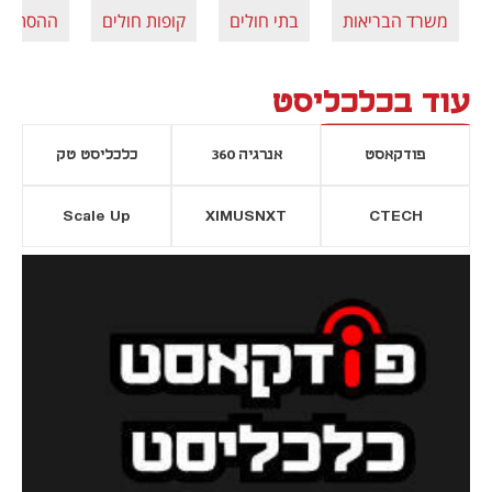
משרד הבריאות
בתי חולים
קופות חולים
ההסתדרו
עוד בכלכליסט
פודקאסט
אנרגיה 360
כלכליסט טק
Scale Up
XIMUSNXT
CTECH
יסייה חדשה
נפתח בכרטיסייה חדשה