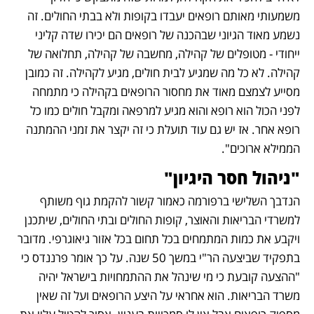
משמעותי מאותם רופאים יעבדו בקופות ולא בבתי החולים. זה 
נשמע מאוד הגיוני שבהכנה של רופאים הם יכירו שדה קליני 
ייחודי - מטופלים של קהילה, מחשבה של קהילה, תחלואה של 
קהילה. לא כל מה שמגיע לבית חולים, מגיע לקהילה. זה כמובן 
מסייע לצמצם מאוד את מחסור הרופאים בקהילה כי מתמחה 
לפני הכול הוא רופא והוא מגיע למרפאה ומקבל חולים כמו כל 
רופא אחר. אז יש גם עוד תועלת כי זה יקצר את זמני ההמתנה 
הממילא ארוכים". 
"ניהול חסר היגיון"
הנדבך השלישי ברפורמה כאמור קשור להקמת גוף משותף 
למשרדי הבריאות והאוצר, קופות החולים ובתי החולים, שיתכנן 
ויקבע את כמות המתמחים בכל תחום בכל אזור גיאוגרפי. מדובר 
בתפקיד שביצעה הר"י במשך 50 שנה. על כך אומר פרננדס כי 
"ההצעה קובעת כי מי שינהל את ההתמחויות בישראל יהיה 
משרד הבריאות. הוא אחראי על היצע הרופאים ועל זה שאין 