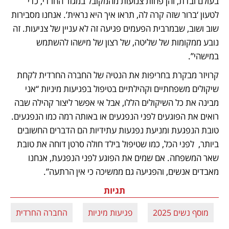
בעולם ובדת, והן פחות צנועות מהמקובל במגזר החרדי, כדי 
לטעון ‘ברור שזה קרה לה, תראו איך היא נראית’. אנחנו מסבירות 
שוב ושוב, שבמרבית הפעמים פגיעה זה לא עניין של צניעות. זה 
נובע ממקומות של שליטה, של רצון של מישהו להשתמש 
במישהי”. 
קרויזר מבקרת בחריפות את הנטיה של החברה החרדית לקחת 
שיקולים משפחתיים וקהילתיים בטיפול בפגיעות מיניות “אני 
מבינה את כל השיקולים הללו, אבל אי אפשר ליצור קהילה שבה 
רואים את הפוגעים לפני הנפגעים או באותה רמה כמו הנפגעים. 
טובת הנפגעת ומניעת נפגעות עתידיות הם הדברים החשובים 
ביותר,  לפני הכל, כמו שטיפול בילד חולה סרטן דוחה את טובת 
שאר המשפחה. אם שמים את הפוגע לפני הנפגעת, אנחנו 
מאבדים אנשים, והפגיעה גם ממשיכה כי אין הרתעה”.
תגיות
מוסף נשים 2025
פגיעות מיניות
החברה החרדית