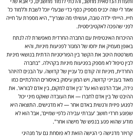
ותעודת הנדסאית מחשב, והלכתי ללמוד מחשבים, כי אבא שלי 
אמר לי שזה יכניס מספיק כסף כדי שבעלי יוכל לשבת וללמוד כל 
חייו. היייתי ילדה טובה, ועשיתי מה שצריך", היא מספרת על חייה 
לפני שהפכה לאקטיביסטית.  
ההיכרות האינטימית עם החברה החרדית מאפשרת לה לנתח 
באופן מעמיק את יחסו של המגזר לפגיעות מיניות, והיא 
משרטטת היטב את הקשר בין הפוריטניות הדתית בנושאי מיניות  
לבין טיפול לא מספק בפגיעות מיניות בקהילה. "בחברה 
החרדית, מיניות זה קודם כל עניין של קדושה. על הבנים להיזהר 
מאוד בענייני קדושה, ויש המון עיסוק באיסורים ההלכתיים כמו 
נידה, אבל הדגש הוא על 'בין אדם למקום, בין אדם לבוראו'. את 
ההיבט של בין אדם לחברו — את העובדה שאקט מיני יכול 
לפגוע פיזית ורגשית באדם אחר — לא מדגישים. התוצאה היא 
שפוגע חרדי חושב 'עברתי עבירה כלפי שמיים', אבל הוא לא 
מודע שהוא פגע בנפש של מישהו אחר". 
קרויזר מדגישה כי הגישה הזאת לא פוסחת גם על מנהיגי 