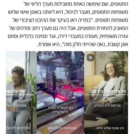
החטופים, שם שימשה כאחת ממובילות מערך הליווי של 
משפחות החטופים, מעבר לניהול, היא ליוותה באופן אישי שלוש 
משפחות חטופים. "במדיה ראו בעיקר את ההיבט הציבורי של 
המאבק להחזרת החטופים, אבל היה גם מערך רחב ומדהים של 
עזרה משפחית, מעזרה במעברי דירה, ועד תמיכה כלכלית וסתם 
אוזן קשבת, גאה שהייתי חלק מזה", היא אומרת. 
אין שעה שלא התעסקתי במשבר - טל אלכסנדרוביץ’ שגב מנהלת משברים תקשורתיים מכל מקום עם ה- Galaxy Z Fold8 Ultra שלה_v
טכנולוגיה זה לא רק בהייטק: גם תעשיית המזון הישראלית מאמצת כלי AI, אוטומציה וניתוח דאטה בזמן אמת
כלכליסט דיגיטל