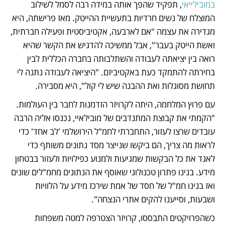
במובילייאי
, תפקיד שהפך אותה במידה רבה לסמל לשילוב 
המוצלח של נשים חרדיות בתעשיית ההייטק. מאז פרישתה, היא 
מגדירה את עצמה "אם לארבעה, אקטיביסטית ופעילה חברתית, 
ואשת הייטק בעבר", אבל ממשיכה להדגיש את הקשר שהיא 
רואה בין יציאתה לעבודה והשתלבותה בחברה הכללית לבין 
בחירתה להתמקד כעת באקטיביזם. "היציאה לעבודה נתנה לי 
תחושת מסוגלות ואת ההבנה שיש לי קול", היא מסבירה. 
עם פרוץ המלחמה, היתה לקרויזר הזדמנות לחבר בין העולמות. 
"הקמתי את קבוצת המתנדבים של מובילאיי, נכנסו אליה הרבה 
עובדים שרצו לעזור, התחברתי לחמ"ל הירושלמי 'לב אחד' כדי 
לראות מה צריך, הם ביקשו שנייצר מסד נתונים משותף כדי 
לאגד את כל הבקשות שמגיעות ולמנוע כפילויות ולעזור בבטחון 
מידע. בנינו פתרון טכנולוגי שאוסף את הנתונים מחמ"לים שונים 
ואז בנינו חמ"ל של חסד של אמת שירכז מידע על הלוויות 
ושבעות, וסייענו להקים אתרי הנצחה". 
כשהפרויקטים התבססו, קרויזר הצטרפה למטה משפחות 