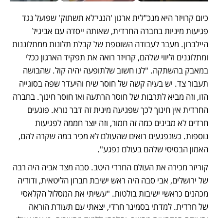
כיום קרויזר היא מנכ"לית ארגון 'הנני־לא תשתוק' שפועל נגד 
פגיעות מיניות בחברה החרדית, שאותה ייסדה עם אביגיל 
היילברון. מעבר לעבודה השוטפת של קבלת תלונות ממתלוננות 
ומתלוננים וליווי שלהם, קרויזר רואה את תפקיד הארגון ככלי 
במאבק בהשתקה. "לנו חשוב שלתופעה יהיה קול. שהבושה 
תעבור צד. יש בעיה קשה של חוסר שיח והיעדר שפה בסוגייה 
הזו, וזה מביא לתרבות של חוסר הרתעה ואז חוסר חינוך. בחברה 
החרדית אין חינוך לכך שפגיעה מינית זה דבר נורא. פוגעים 
חרדים לא מבינים כמה זה חמור, וזה יוצר חממה לפגיעות 
נוספות. כשנפגעים רואים שהעולם לא מכיר במה שקרה להם, 
האמון הבסיסי שלהם בעולם נפגע".
קוריזר מכירה את העולם החרדי היטב. סבה מצד אביה היה רבה 
של ירושלים, אבי סבה היה ראש ישיבת חברון הליטאית, ודודיה 
מכהנים כראשי ישיבות בולטות. "עשיתי את המסלול הקלאסי 
של חרדית. למדתי בסמינר חרדי, יצאתי עם תעודת הוראה 