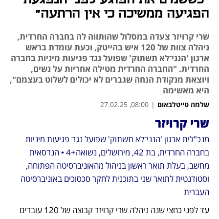
הפגיעה ממשיכה כי אין הרתעה"
שרי קרויזר צעדה במסלול שהותווה לה בחברה החרדית,
ניהלה צוות של 120 איש בהייטק, וכעת עומדת בראש
ארגון 'הנני־לא תשתוק' שפועל נגד פגיעות מיניות בחברה
החרדית. "החברה החרדית מטילה אחריות על נשים,
ויוצאת מנקודת הנחה שגברים לא יכולים לשלוט בעצמם",
היא מאשימה
שלמה טייטלבאום
|
08:00, 27.02.25
שרי קרויזר
נפתח בכרטיסייה חדשה
מנכ"לית ארגון 'הנני־לא תשתוק' שפועל נגד פגיעות מיניות 
בחברה החרדית, בת 42, מירושלים, נשואה+4 • הנדסאית 
מחשב, בעלת תואר ראשון בניהול מהאוניברסיטה הפתוחה, 
וסטודנטית לתואר שני בתוכנית לחקר סכסוכים באוניברסיטה 
העברית
עד לפני כחצי שנה ניהלה שרי קרויזר קבוצה של 120 עובדים 