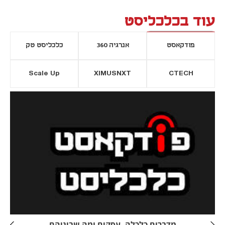
עוד בכלכליסט
פודקאסט
אנרגיה 360
כלכליסט טק
Scale Up
XIMUSNXT
CTECH
יסייה חדשה
נפתח בכרטיסייה חדשה
מדברים כלכלה, עסקים ומה שביניהם