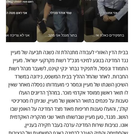
בתפקידים כאלה אי אפשר לחכות: אושרת לוי מניעה השקעות ענק מהטלפון_v
בתור מנכל אני מקבל מאות החלטות ביום, וה- Galaxy Z Fold8 Ultra עוזר לי לחתוך אותן מהר יותר_v
אני לא צריכה את המשרד:
בבית הדין האזורי לעבודה מתנהלת זה כשנה תביעה של מעיין 
נגד המדינה בנוגע למינוי מנכ"ל רשות מקרקעי ישראל. מעיין 
התמודד ונפסל, ולתפקיד נבחר ינקי קוינט, לשעבר מנהל רשות 
החברות. לאחר שהחל ההליך בבית המשפט, נידונה במשרד 
השיכון השגתו של מעיין ונמסר כי מועמדותו נפסלה מאחר שאין 
לו תואר ראשון ממוסד אקדמי מוכר. במהלך הדיונים הועלו 
טענות על פגמים בתואר הראשון של מעיין, שניתן לו מטריניטי 
קולג', והועלו טענות חריפות מאוד מצד המדינה על האופן שבו 
הושג. מנגד, טען מעיין שברשותו תואר שני מהקריה האקדמית 
אונו. נציבות שירות המדינה ערכה בעבר חקירה בעניין, 
שהסתיימה והתיק הועבר לבחינה באגף המשמעת של הנציבות. 