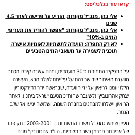
קראו עוד בכלכליסט:
אלי כהן, מנכ״ל מקורות, הודיע על פרישה לאחר 4.5 
שנים
אלי כהן, מנכ"ל מקורות: "אפשר להוריד את תעריפי 
המים ב-10%"
לא רק התפלה: הוועדה לתשתיות לאומיות אישרה 
תוכנית לשמירה על משאבי המים הטבעיים
על התפקיד התמודדו כ־30 מועמדים, ומהם עשרה קיבלו מכתב 
מוועדת האיתור שבישר להם על עלייתם לשלב הבא. העשרה 
הללו יוזמנו לריאיון על ידי הוועדה, שבראשה יו"ר הדירקטוריון 
יצחק אהרונוביץ' (לשעבר שר וח"כ מטעם ישראל ביתנו). לאחר 
הריאיון יישלחו למבחנים בחברת השמה, ושלושה יגיעו אל שלב 
הגמר. 
מעיין שימש כמנכ"ל משרד התשתיות ב־2003-2001 בתקופתו 
של אביגדור ליברמן כשר התשתיות. היו"ר אהרונוביץ' מונה 