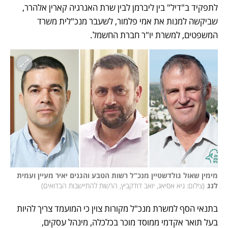
לתפקיד ב"דיל" בין ליברמן לבין שרת האנרגיה קארין אלהרר, 
שביקשה למנות את אמי פלמור, לשעבר מנכ"לית משרד 
המשפטים, למשרת יו"ר חברת החשמל. 
מימין שאול גולדשטיין מנכ"ל רשות הטבע והגנים יאיר מעיין ועמית 
לנג
(
צילום: גיא אסיאג, יואב דודקביץ, הרשות להתיישבות הבדואים
)
בתנאי הסף למשרת מנכ"ל מקורות צוין כי המועמד צריך להיות 
בעל תואר אקדמי ממוסד מוכר בכלכלה, מינהל עסקים, 