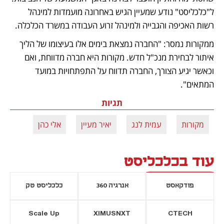
ל"כלכליסט" נודע שמעיין הגיש באחרונה מועמדות למינהל 
רשות האכיפה והגבייה ולמינהל זרוע העבודה במשרד הכלכלה.  
ממקורות נמסר: "החברה נמצאת בימים אלו בעיצומו של הליך 
איתור לבחירת מנכ"ל חדש. מקורות היא חברה מדווחת, ואם 
וכאשר יגיע הצורך, החברה תדווח על התפתחויות במועד 
המתאים".
תגיות
מקורות
עמית לנג
יאיר מעיין
אלי כהן
עוד בכלכליסט
פודקאסט
אנרגיה 360
כלכליסט טק
Scale Up
XIMUSNXT
CTECH