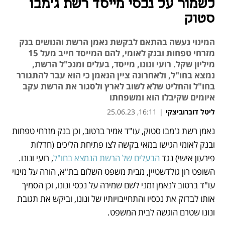
לשמור על נכסי מייסד רשת ג'מבו
סטוק
המינוי נעשה בהתאם לבקשת נאמן הרשת והנושים בנק
מזרחי טפחות ובנק לאומי, להם המייסד חייב מעל 15
מיליון שקל. רועי ונונו, מייסד, בעלים ומנכ"ל הרשת,
נמצא בחו"ל, ולאחרונה ציין הנאמן כי הוא עבר להתגורר
בחו"ל והחליט שלא לשוב לארץ ולסגור את הרשת עקב
איומים שקיבלו הוא ומשפחתו
ליטל דוברוביצקי
|
16:11, 25.06.23
מאמר קניות
נאמן רשת ג'מבו סטוק, עו"ד אמיר ברטוב, וכן בנק מזרחי טפחות 
נפתח בכרטיסייה חדשה
ובנק לאומי הגישו במאי בקשה לצו פתיחת הליכים (חדלות 
פירעון אישי) נגד 
הבעלים של הרשת הנמצא בחו"ל
, רועי ונונו. 
השופט רון גולדשטיין, מבית משפט השלום בת"א, הורה על מינוי 
עו"ד ברטוב לנאמן זמני לשם שמירה על נכסי ונונו, וכן הסמיך 
אותו לבדוק את נכסיו והתחייבויותיו של ונונו, וביקש את תגובת 
ונונו שטרם הוגשה לבית המשפט. 