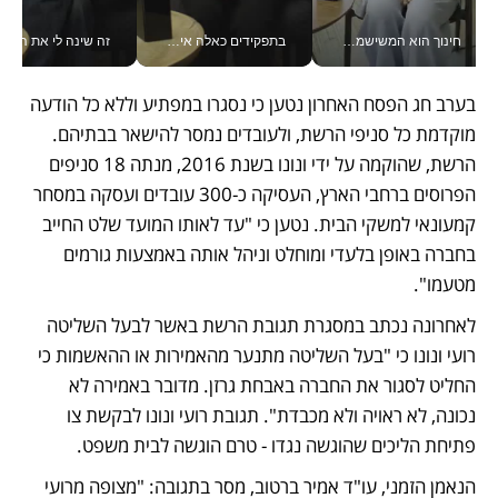
חינוך הוא המשישמה של החיים שלי - V
בתפקידים כאלה אי אפשר לחכות: אושרת לוי מניעה השקעות ענק מהטלפון_v
זה שינה לי את החיים: 
בערב חג הפסח האחרון נטען כי נסגרו במפתיע וללא כל הודעה 
מוקדמת כל סניפי הרשת, ולעובדים נמסר להישאר בבתיהם. 
הרשת, שהוקמה על ידי ונונו בשנת 2016, מנתה 18 סניפים 
הפרוסים ברחבי הארץ, העסיקה כ-300 עובדים ועסקה במסחר 
קמעונאי למשקי הבית. נטען כי "עד לאותו המועד שלט החייב 
בחברה באופן בלעדי ומוחלט וניהל אותה באמצעות גורמים 
מטעמו". 
לאחרונה נכתב במסגרת תגובת הרשת באשר לבעל השליטה 
רועי ונונו כי "בעל השליטה מתנער מהאמירות או ההאשמות כי 
החליט לסגור את החברה באבחת גרזן. מדובר באמירה לא 
נכונה, לא ראויה ולא מכבדת". תגובת רועי ונונו לבקשת צו 
פתיחת הליכים שהוגשה נגדו - טרם הוגשה לבית משפט.  
הנאמן הזמני, עו"ד אמיר ברטוב, מסר בתגובה: "מצופה מרועי 