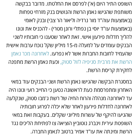
השופט התיר היום (א') לפרסם את החלטתו. מדובר בבקשה 
משותפת שהגישו נאמן הרשת והנושים בנק מזרחי טפחות 
(באמצעות עוה"ד מור נרדיה וליאור הר צבי) ובנק לאומי 
(באמצעות עו"ד יוסי בן נפתלי ורונן מטרי) - להכניס את ונונו 
להליך חדלות פירעון אישי. זאת לאחר שטענו כי חובותיו לשני 
הבנקים עומדים על למעלה מ-15 מיליון שקל נוכח ערבות אישית 
שהעמיד לחובות החברות אשר לא נפרעו. 
לאחרונה מכר נאמן 
הרשת את מרבית סניפיה לזול סטוק, 
וכעת נאמן הרשת מתפנה 
לחקירת קריסת הרשת.      
במסגרת הבקשה שהגישו נאמן הרשת ושני הבנקים עוד במאי 
האחרון ומתפרסמת כעת לראשונה נטען כי החייב רועי ונונו היה 
עד לאחרונה מנהלה והרוח החיה של רשת ג'מבו סטוק, שנקלעה 
לאחרונה לחדלות פירעון לאחר שלא יכלה לפרוע חובותיה 
שהגיעו להיקף של עשרות מיליוני שקלים. בעקבות זאת במאי 
השופטת עירית וינברג נוטוביץ הוציאה צו לפתיחת הליכים נגד 
הרשת ומינתה את עו"ד אמיר ברטוב לנאמן החברה. 