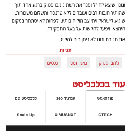
ונונו, שיצא לחו"ל וסגר את רשת ג'מבו סטוק ברגע אחד תוך 
שהותיר חובות רבים ועובדים ללא פרנסה ותשלום משכורות, 
שיגיע לישראל ויתייצב מול חובותיו, ולפחות לא יסתתר במקום 
הימצאו ויפעל להקשות על בעל התפקיד".
את תגובת ונונו לא ניתן היה להשיג. 
תגיות
ג'מבו סטוק
נאמן זמני
נכסים
עוד בכלכליסט
פודקאסט
אנרגיה 360
כלכליסט טק
Scale Up
XIMUSNXT
CTECH
יסייה חדשה
נפתח בכרטיסייה חדשה