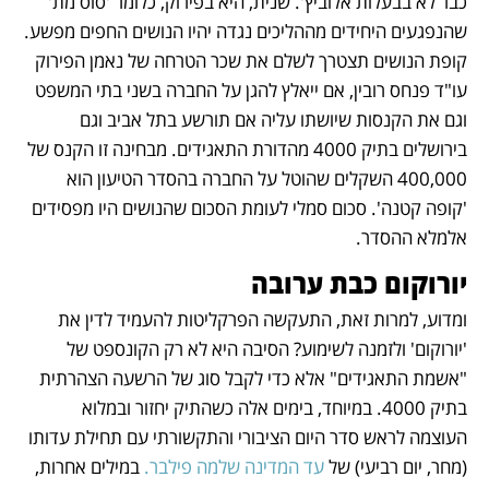
כבר לא בבעלות אלוביץ'. שנית, היא בפירוק, כלומר 'סוס מת' 
שהנפגעים היחידים מההליכים נגדה יהיו הנושים החפים מפשע. 
קופת הנושים תצטרך לשלם את שכר הטרחה של נאמן הפירוק 
עו"ד פנחס רובין, אם ייאלץ להגן על החברה בשני בתי המשפט 
וגם את הקנסות שיושתו עליה אם תורשע בתל אביב וגם 
בירושלים בתיק 4000 מהדורת התאגידים. מבחינה זו הקנס של 
400,000 השקלים שהוטל על החברה בהסדר הטיעון הוא 
'קופה קטנה'. סכום סמלי לעומת הסכום שהנושים היו מפסידים 
אלמלא ההסדר. 
יורוקום כבת ערובה
ומדוע, למרות זאת, התעקשה הפרקליטות להעמיד לדין את 
'יורוקום' ולזמנה לשימוע? הסיבה היא לא רק הקונספט של 
"אשמת התאגידים" אלא כדי לקבל סוג של הרשעה הצהרתית 
בתיק 4000. במיוחד, בימים אלה כשהתיק יחזור ובמלוא 
העוצמה לראש סדר היום הציבורי והתקשורתי עם תחילת עדותו 
(מחר, יום רביעי) של 
עד המדינה שלמה פילבר.
 במילים אחרות, 