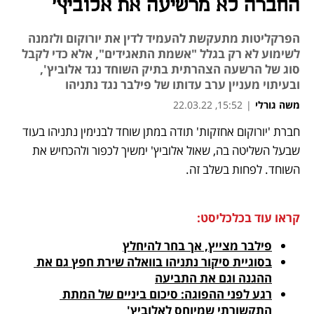
החברה לא מרשיעה את אלוביץ'
הפרקליטות מתעקשת להעמיד לדין את יורוקום ולזמנה
לשימוע לא רק בגלל "אשמת התאגידים", אלא כדי לקבל
סוג של הרשעה הצהרתית בתיק השוחד נגד אלוביץ',
ובעיתוי מעניין ערב עדותו של פילבר נגד נתניהו
משה גורלי
|
15:52, 22.03.22
חברת 'יורוקום אחזקות' תודה במתן שוחד לבנימין נתניהו בעוד 
נפתח בכרטיסייה חדשה
נפתח בכרטיסייה חדשה
נפתח בכרטיסייה חדשה
נפתח בכרטיסייה חדשה
נפתח בכרטיסייה חדשה
שבעל השליטה בה, שאול אלוביץ' ימשיך לכפור ולהכחיש את 
השוחד. לפחות בשלב זה.
קראו עוד בכלכליסט:
פילבר מצייץ, אך בחר להיחלץ
בסוגיית סיקור נתניהו בוואלה שירת חפץ גם את 
ההגנה וגם את התביעה
רגע לפני ההפוגה: סיכום ביניים של המתת 
התקשורתי שמיוחס לאלוביץ'