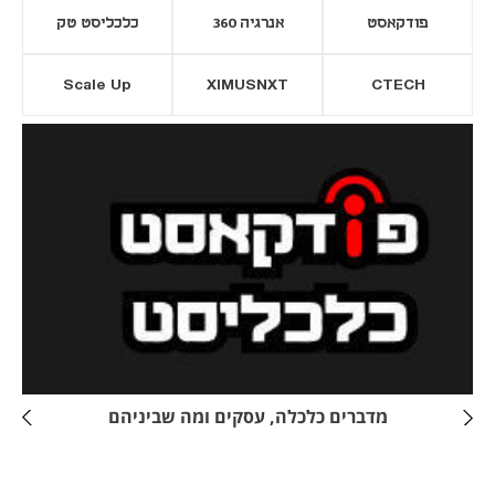
פודקאסט
אנרגיה 360
כלכליסט טק
Scale Up
XIMUSNXT
CTECH
יסייה חדשה
נפתח בכרטיסייה חדשה
מדברים כלכלה, עסקים ומה שביניהם