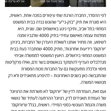
כלכליסט דיגיטל "חינוך הוא המשימה של החיים שלי"_v
בתור מנכל אני מקבל מאות החלטות ביום, וה- Galaxy Z Fold8 Ultra עוזר לי לחתוך אותן מהר יותר_v
אני לא צריכה את המשרד:
לפי ההסדר, החברה הורגת שתי ציפורים במכה אחת. ראשית, 
היא סוגרת את תיק "בזק-ני"ע" שהוגש נגדה בבית המשפט 
המחוזי בתל אביב, ותיכף ניגע באישומים שם. שנית, היא 
ממלטת עצמה מאישום עתידי בתיק 4000 שלגביו זומנה 
לשימוע. וזה מחזיר אותנו לשאלת היעדרן של החברות, ביניהן 
'יורוקום' ו'ידיעות אחרונות', מתיק 4000 שמתברר כעת בבית 
המשפט המחוזי בירושלים. היועץ המשפטי לממשלה אביחי 
מנדלבליט העדיף להתמקד בנאשמים בשר ודם, ואילו פרקליטות 
מיסוי וכלכלה מתעקשת גם על החברות מכוח המסורת 
שהתגבשה כאן בשנים האחרונות – להיפרע מתאגידים ולא רק 
מנושאי המשרה. 
ועם זאת, העמדתה לדין של 'יורוקום' לא משרתת את הרציונל 
של העמדת תאגידים לדין, רציונל ההרתעה לעתיד של נושאי 
משרה והגמול העונשי-כספי המיידי. ראשית, בגלל ש'יורוקום' 