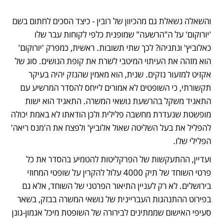
והשאלה נשאלת גם מהכיוון של רובין - כיצד הסכים לחתום בשם 
'יורוקום' על ה"הרשעה" שמופנית כלפי לקוחות עבר שלו 
כאלוביץ' ונתניהו? לכך שתי תשובות. ראשית, כמפרק 'יורוקום' 
הוא מזהה את העיתוי המיטבי לשרת את קופת הנושים. סוג של 
אקזיט למזעור נזקים. שנית, הוא מאמין שהנזק יהיה בעיקר 
תקשורתי, כי השופטים לא אמורים לייחס להסדר המרשיע עם 
התאגיד משקל בהרשעת נושאי המשרה. התאגיד הוא ישות 
מופשטת שנעדרת מחשבה פלילית ולכן הודאתו לא באמת יכולה 
להפליל את בעל השליטה שאול אלוביץ' ולפצח את ה'מנס ריאה' 
הפלילי שלו. 
ועדיין, ההתעקשות של הפרקליטות להטמיע בהסדר את כל 
פרטי השוחד של תיק 4000 עלול להקרין על שופטי המחוזי 
בירושלים. לא רק לעניין התיאור הפרטני של השוחד, אלא גם 
בפירוט ההתנהגות העבריינית של נושאי המשרה בבזק, בשאר 
סעיפי האישום שממתינים לבירורה של השופטת מיכל אגמון-גונן 