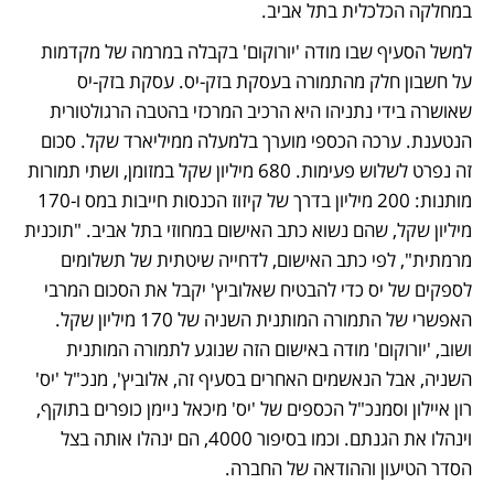
במחלקה הכלכלית בתל אביב. 
למשל הסעיף שבו מודה 'יורוקום' בקבלה במרמה של מקדמות 
על חשבון חלק מהתמורה בעסקת בזק-יס. עסקת בזק-יס 
שאושרה בידי נתניהו היא הרכיב המרכזי בהטבה הרגולטורית 
הנטענת. ערכה הכספי מוערך בלמעלה ממיליארד שקל. סכום 
זה נפרט לשלוש פעימות. 680 מיליון שקל במזומן, ושתי תמורות 
מותנות: 200 מיליון בדרך של קיזוז הכנסות חייבות במס ו-170 
מיליון שקל, שהם נשוא כתב האישום במחוזי בתל אביב. "תוכנית 
מרמתית", לפי כתב האישום, לדחייה שיטתית של תשלומים 
לספקים של יס כדי להבטיח שאלוביץ' יקבל את הסכום המרבי 
האפשרי של התמורה המותנית השניה של 170 מיליון שקל. 
ושוב, 'יורוקום' מודה באישום הזה שנוגע לתמורה המותנית 
השניה, אבל הנאשמים האחרים בסעיף זה, אלוביץ', מנכ"ל 'יס' 
רון איילון וסמנכ"ל הכספים של 'יס' מיכאל ניימן כופרים בתוקף, 
וינהלו את הגנתם. וכמו בסיפור 4000, הם ינהלו אותה בצל 
הסדר הטיעון וההודאה של החברה.