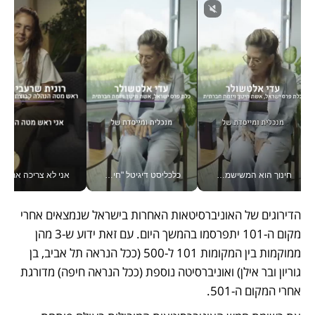
חינוך הוא המשישמה של החיים שלי - V
כלכליסט דיגיטל "חינוך הוא המשימה של החיים שלי"_v
אני לא צריכה את המשרד:
הדירוגים של האוניברסיטאות האחרות בישראל שנמצאים אחרי 
מקום ה-101 יתפרסמו בהמשך היום. עם זאת ידוע ש-3 מהן 
ממוקמות בין המקומות 101 ל-500 (ככל הנראה תל אביב, בן 
גוריון ובר אילן) ואוניברסיטה נוספת (ככל הנראה חיפה) מדורגת 
אחרי המקום ה-501. 