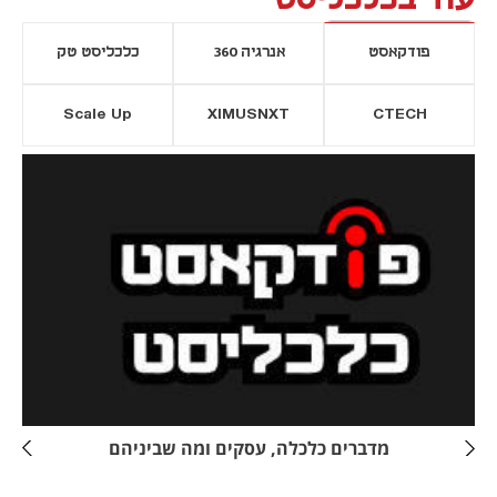
פודקאסט
אנרגיה 360
כלכליסט טק
Scale Up
XIMUSNXT
CTECH
יסייה חדשה
נפתח בכרטיסייה חדשה
מדברים כלכלה, עסקים ומה שביניהם