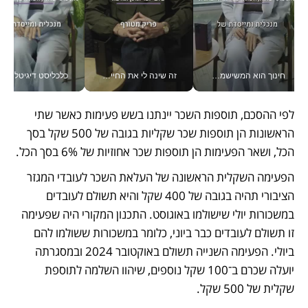
חינוך הוא המשישמה של החיים שלי - V
זה שינה לי את החיים: איך עידו איז'ק הופך את הסמארטפון לכלי צילום מקצועי_v
כלכליסט דיגיטל
לפי ההסכם, תוספות השכר יינתנו בשש פעימות כאשר שתי 
הראשונות הן תוספות שכר שקליות בגובה של 500 שקל בסך 
הכל, ושאר הפעימות הן תוספות שכר אחוזיות של 6% בסך הכל. 
הפעימה השקלית הראשונה של העלאת השכר לעובדי המגזר 
הציבורי תהיה בגובה של 400 שקל והיא תשולם לעובדים 
במשכורות יולי שישולמו באוגוסט. התכנון המקורי היה שפעימה 
זו תשולם לעובדים כבר ביוני, כלומר במשכורות ששולמו להם 
ביולי. הפעימה השנייה תשולם באוקטובר 2024 ובמסגרתה 
יועלה שכרם ב־100 שקל נוספים, שיהוו השלמה לתוספת 
שקלית של 500 שקל.