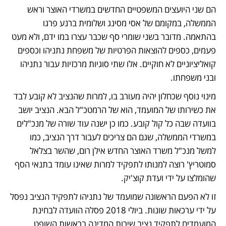
הם שני היועצים המשפטיים החדשים במשרדי האוצר וראש 
הממשלה, במקומם של אסי מסינג ושלומית ברנע פרגו 
בהתאמה. מדובר בשני שומרי סף שכבר עצרו במו ידם, ולא מעט 
פעמים, כספים להוצאות הפרטיות של משפחת נתניהו וכספים 
קואליציוניים לא חוקיים. אלו שתי סוגיות מרכזיות עבור נתניהו 
ובני משפחתו. 
מינוי נוסף שכחלון יהיה מעורב בו, למרות שהנציב לא קובע לבד 
את כשירותו של המועמד, הוא של הרמטכ"ל הבא. הנציב יושב 
בוועדה שבה כל קול קובע. כמו כן ישנה עוד שורה של מנכ"לים 
במשרדי הממשלה, שגם הם צריכים לעבור דרך הנציב, כמו 
למשל מנכ"ל משרד האוצר החדש אילן רום, שהשר בצלאל 
סמוטריץ' רוצה למנותו לתפקיד למרות שאינו עומד בתנאי הסף 
שהומלצו על ידי ועדת קוצ'יק.  
זו לא הפעם הראשונה שמועמד של נתניהו לתפקיד הנציב נפסל 
על ידי ערכאות שונות. ביולי 2018 פסלה הוועדה לבחינת 
המועמדים לתפקיד נציב שירות המדינה בראשות השופט 