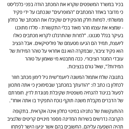
בכיר במשרד המשפטים שקרא את המכתב הודה בפני כלכליסט 
כי מדובר באחד המכתבים "המופרעים" שנכתבו על ידי פקיד 
ממשלתי. לפחות חלק מהפקידים שקיבלו את המכתב של כחלון 
- שמצא את עצמו מהר מאוד בכלי התקשורת - סלדו מתוכנו 
בעיקר בגלל סגנונו. "למרות שהתרגלנו לקרוא מכתבים כאלו 
ליועצת, תמיד הם הגיעו מטעמם של פוליטיקאים. אבל הנציב 
הוא פקיד ציבור, שבמקרה הוא גם אחראי על טוהר המידות של 
עובדי המגזר הציבורי. ככה מתבטא מי שאמון על טוהר 
המידות?", שאל גורם בנציבות.  
בתגובה שלח אתמול המשנה ליועמ"שית גיל לימון מכתב חוזר 
לכחלון בו כתב לו: "הודעתך במכתבך שבסימוכין כי אתה מתכוון 
לפעול בניגוד להנחיה משפטית שקיבלת מנוגדת לדין. חומרתם 
של הדברים מקבלת משנה תוקף נוכח התפקיד בו אתה אוחז".
ההתעקשות של נתניהו במינוי כחלון אינה אקראית. בתקופה 
הקרובה נדרשים בשירות המדינה מספר מינויים קריטים שלנציב 
תהיה השפעה עליהם. החשובים בהם אשר יגיעו הישר לפתחו 