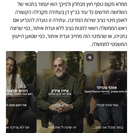
ממלא מקום נוסף חוץ מכחלון ולפיכך הוא יעמוד בתנאי של 
השלושה חודשים כל עוד בג"ץ דן בעתירה מקבילה הקשורה 
לאופן מינוי נציב שירות המדינה. עתירה זו נועדה להכריע אם 
ראש הממשלה רשאי למנות נציב ללא ועדת איתור, כפי שרוצה 
נתניהו, או שהמינוי הזה מחייב ועדת איתור, כפי שטוען הייעוץ 
המשפטי לממשלה.  
בתור מנכל אני מקבל מאות החלטות ביום, וה- Galaxy Z Fold8 Ultra עוזר לי לחתוך אותן מהר יותר_v
זה שינה לי את החיים: איך עידו איז'ק הופך את הסמארטפון לכלי צילום מקצועי_v
אני לא צריכה את המשרד: