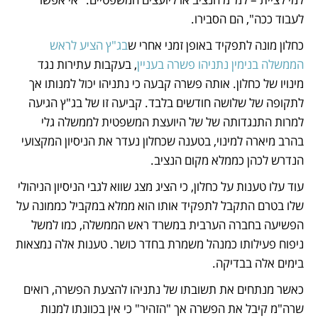
לעבוד ככה", הם הסבירו.
כחלון מונה לתפקיד באופן זמני אחרי ש
בג"ץ הציע לראש 
הממשלה בנימין נתניהו פשרה בעניין
, בעקבות עתירות נגד 
מינויו של כחלון. אותה פשרה קבעה כי נתניהו יכול למנותו אך 
לתקופה של שלושה חודשים בלבד. קביעה זו של בג"ץ הגיעה 
למרות התנגדותה של של היועצת המשפטית לממשלה גלי 
בהרב מיארה למינוי, בטענה שכחלון נעדר את הניסיון המקצועי 
הנדרש לכהן כממלא מקום הנציב. 
עוד עלו טענות על כחלון, כי הציג מצג שווא לגבי הניסיון הניהולי 
שלו בטרם התקבל לתפקיד אותו הוא ממלא במקביל כממונה על 
הפשיעה בחברה הערבית במשרד ראש הממשלה, כמו למשל 
ניפוח פעילותו כמנהל משמרת בחדר כושר. טענות אלה נמצאות 
בימים אלה בבדיקה.  
כאשר מנתחים את תשובתו של נתניהו להצעת הפשרה, רואים 
שרה"מ קיבל את הפשרה אך "הזהיר" כי אין בכוונתו למנות 