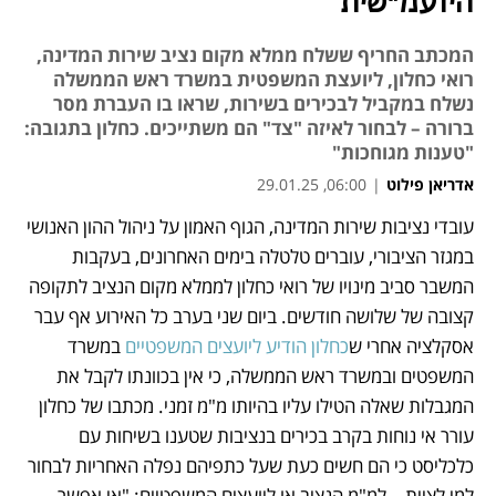
היועמ"שית
המכתב החריף ששלח ממלא מקום נציב שירות המדינה,
רואי כחלון, ליועצת המשפטית במשרד ראש הממשלה
נשלח במקביל לבכירים בשירות, שראו בו העברת מסר
ברורה – לבחור לאיזה "צד" הם משתייכים. כחלון בתגובה:
"טענות מגוחכות"
אדריאן פילוט
|
06:00, 29.01.25
עובדי נציבות שירות המדינה, הגוף האמון על ניהול ההון האנושי 
נפתח בכרטיסייה חדשה
נפתח בכרטיסייה חדשה
במגזר הציבורי, עוברים טלטלה בימים האחרונים, בעקבות 
המשבר סביב מינויו של רואי כחלון לממלא מקום הנציב לתקופה 
קצובה של שלושה חודשים. ביום שני בערב כל האירוע אף עבר 
אסקלציה אחרי ש
כחלון הודיע ליועצים המשפטיים 
במשרד 
המשפטים ובמשרד ראש הממשלה, כי אין בכוונתו לקבל את 
המגבלות שאלה הטילו עליו בהיותו מ"מ זמני. מכתבו של כחלון 
עורר אי נוחות בקרב בכירים בנציבות שטענו בשיחות עם 
כלכליסט כי הם חשים כעת שעל כתפיהם נפלה האחריות לבחור 
למי לציית – למ"מ הנציב או ליועצים המשפטיים: "אי אפשר 