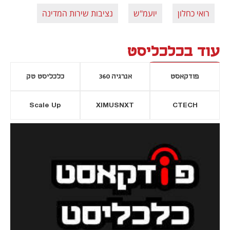
רואי כחלון
יועמ"ש
נציבות שירות המדינה
עוד בכלכליסט
פודקאסט
אנרגיה 360
כלכליסט טק
Scale Up
XIMUSNXT
CTECH
יסייה חדשה
נפתח בכרטיסייה חדשה