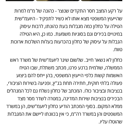
על רקע המצב חסר התקדים שנוצר - כהונה של מ"מ למרות 
שהייעוץ המשפטי מצא אותו לא כשיר לתפקיד - היועמ"שית 
הטילה על כחלון כמה מגבלות בעת כהונתו, לרבות עיסוק 
במינויים בכירים וגם בסוגיות משמעת. כמו כן, היא הטילה 
הגבלות על עיסוק של כחלון בהכרעות בעלות השלכות ארוכות 
טווח.
כחלון לא נשאר חייב. שלשום שיגר ליועמ"שית של משרד ראש 
הממשלה, שולמית ברנע פרגו, מכתב משתלח, שבו הטיח 
האשמות קשות כלפי הייעוץ המשפטי, בהן ייחס להם ביצוע 
פעולה בלתי חוקית, חתירה תחת בג"ץ, ופגיעה בשירות הציבורי, 
בנציבות ובציבור כולו. המכתב של כחלון נשלח גם לכל המנהלים 
הבכירים בנציבות שירות המדינה, במטרה לשדר מסר מצד 
ממלא המקום. בסוף המכתב הודיע כחלון ליועמ"שים, הן במשרד 
המשפטים והן במשרד רה"מ, כי אין בכוונתו ליישם את המגבלות 
שהוטלו עליו.