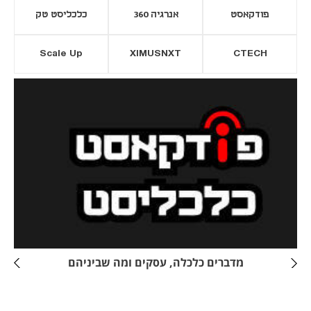
פודקאסט
אנרגיה 360
כלכליסט טק
Scale Up
XIMUSNXT
CTECH
יסייה חדשה
נפתח בכרטיסייה חדשה
מדברים כלכלה, עסקים ומה שביניהם