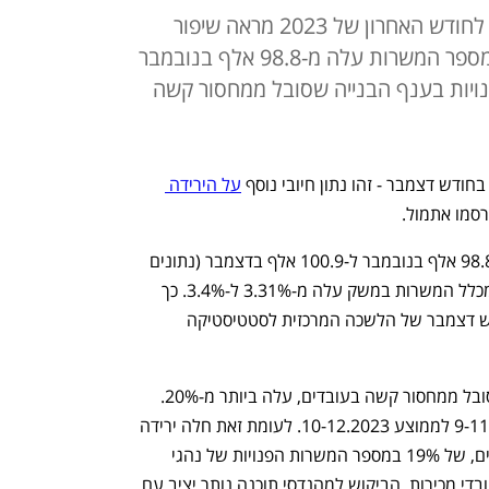
סקר המשרות הפנויות של הלמ"ס לחודש האחרון של 2023 מראה שיפור
במגמה, אך רחוק מחזרה לשגרה: מספר המשרות עלה מ-98.8 אלף בנובמבר
 הפנויות בענף הבנייה שסובל ממחסור קשה
ודש דצמבר - זהו נתון חיובי נוסף 
על הירידה 
סמו אתמול. 
מספר המשרות הפנויות עלה ב-2.1% מ-98.8 אלף בנובמבר ל-100.9 אלף בדצמבר (נתונים 
מנוכי עונתיות). שיעור המשרות הפנויות מכלל המשרות במשק עלה מ-3.31% ל-3.4%. כך 
עולה מנתוני סקר המשרות הפנויות לחודש דצמבר של הלשכה המרכזית לסטטיסטיקה 
מספר המשרות הפנויות בענף הבנייה שסובל ממחסור קשה בעובדים, עלה ביותר מ-20%. 
הנתון משווה את ממוצע החודשים 9-11.2023 לממוצע 10-12.2023. לעומת זאת חלה ירידה 
של יותר משליש בביקוש למלצרים וברמנים, של 19% במספר המשרות הפנויות של נהגי 
אוטובוסים ומשאיות ושל 11% בביקוש לעובדי מכירות. הביקוש למהנדסי תוכנה נותר יציב עם 