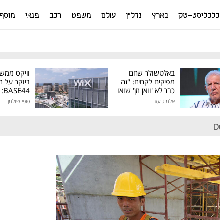
כלכליסט-טק
בארץ
נדל"ן
עולם
משפט
רכב
פנאי
מוסף
באלטשולר שחם
וויקס ממש
מפיקים לקחים: "זה
ביוקר על ר
כבר לא 'וואן מן' שואו
44
של גילעד"
אלמוג עזר
סופי שולמן
מיליון דולר
D