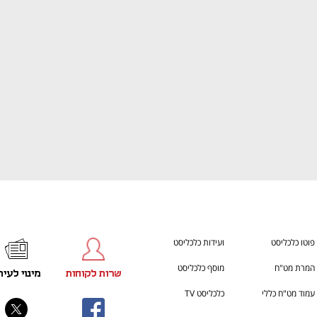
ענף במתח גבוה
מדברים כלכלה, עסקים ומה שב
פוטו כלכליסט
ועידות כלכליסט
המרת מט"ח
מוסף כלכליסט
שרות לקוחות
מינוי לעית
עמוד מט"ח כללי
כלכליסט TV