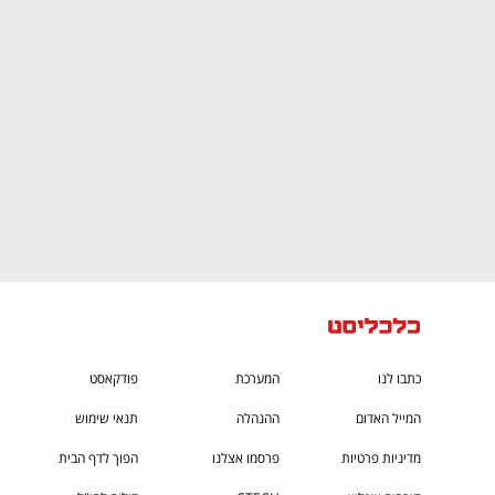
CTech – the
הבית של ההייטק הישראלי
כתבו לנו
המערכת
פודקאסט
המייל האדום
ההנהלה
תנאי שימוש
מדיניות פרטיות
פרסמו אצלנו
הפוך לדף הבית