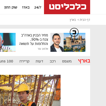
24/7
באזז
שוק ההון
דף הבית
בארץ
מחיר הבניין בארה"ב
צנח ב-90%,
כלכליסט
דיגיטל
והחלומות על תשואה
גבוהה התנפצו
אלמוג עזר
בארץ
משפט
רכב
דעות
קריירה
uns 100