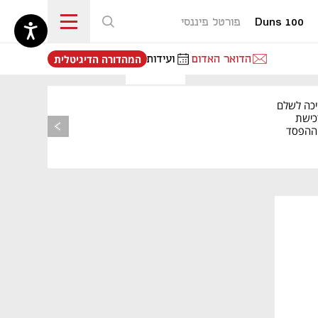
Duns 100
פורטל פיננסי
נפתח בכרטיסייה חדשה
הדואר האדום
ועידות
המהדורה הדיגיטלית
יכה לשלם
כישת
BASE: ההפסד
הרבעוני זינק ל-76