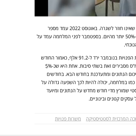
אלא שכל הנתונים עדיין מעידים על משק שאינו חוזר לשגרה. באוגוסט 2022 עמד מספר 
המשרות הפנויות על 151.2 אלף כלומר כ-50% יותר מהיום. בספטמבר לפני המלחמה עמד על 
בדצמבר פרסמה הלמ"ס שמספר המשרות הפנויות בנובמבר ירד ל-91.2 אלף, כאמור החודש 
התעדכן הנתון לנובמבר ל-98.8 אלף. בלמ"ס מסבירים זאת בשתי סיבות. אחת היא שכ-5ֵ% 
מהדגימה של כל חודש מתבצעת לאחר סיכום הנתונים ומתעדכנת בחודש הבא. בחודשים 
שבהם יש שינויים גדולים משבוע לשבוע, כמו במלחמה, יכולה להיות לכך השפעה גדולה על 
הנתונים. הסיבה השנייה היא מודל סטטיסטי שמורץ מדי חודש מחדש על הנתונים ומיועד 
עסקים קטנים ובינוניים.
ה המרכזית לסטטיסטיקה
משרות פנויות