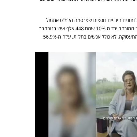
כאמור נתוני המשרות הפנויות מצטרפים לנתונים חיוביים נוספים שפרסמה הלמ"ס אתמול 
מסקר כוח האדם: שיעור האבטלה בחישוב המורחב ירד מ-10% שהם 448 אלף איש בנובמבר 
ל-7.5% שהם 342 אלף בדצמבר. שיעור התעסוקה, לא כולל אנשים בחל"ת, עלה מ-56.9% 