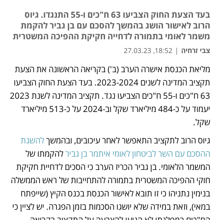
בעד הצעת החוק הצביעו 63 ח"כים ו-55 התנגדו. גיוס
הרוב לאישור הושג בהמשך להסכם עם בן גביר להקמת
משמר לאומי בתמורה לדחייה חקיקת ההפיכה המשטרית
צבי זרחיה
|
18:52, 27.03.23
מליאת הכנסת אישרה הערב (ב') בקריאה הראשונה את הצעת 
נפתח בכרטיסייה חדשה
תקציב המדינה לשנים 2023-2024. בעד הצעת החוק הצביעו 
63 ח"כים ו-55 ח"כים הצביעו נגד. תקציב המדינה לשנת 2023 
יעמוד על כ-484 מיליארד שקל וב-2024 על כ-513 מיליארד 
שקל. 
גיוס הרוב לתקציב התאפשר לאחר עיכובים, ובהמשך 
להשגת 
ההסכם עם השר לביטחון לאומי איתמר בן גביר
 להקמתו של 
המשמר הלאומי. בן גביר הכריז הערב כי הסכים לדחיית חקיקת 
חוקי ההפיכה המשטרית בתמורה להתחייבות של ראש הממשלה 
בנימין נתניהו כי זו תובא לאישור הכנסת בכנס הקיץ (שייפתח 
במאי), וזאת במידה שלא יושגו הסכמות בזמן הפגרה. יש לציין כי 
הח"כים במפלגתו לא הגיעו להצבעה על התקציב בקריאה 