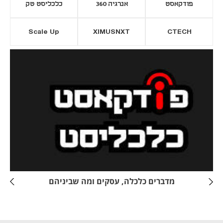
פודקאסט
אנרגיה 360
כלכליסט טק
Scale Up
XIMUSNXT
CTECH
יסייה חדשה
נפתח בכרטיסייה חדשה
מדברים כלכלה, עסקים ומה שביניהם