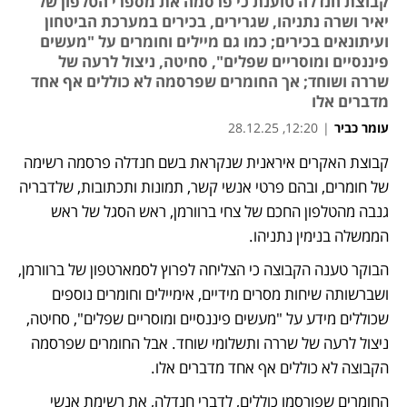
קבוצת חנדלה טוענת כי פרסמה את מספרי הטלפון של
יאיר ושרה נתניהו, שגרירים, בכירים במערכת הביטחון
ועיתונאים בכירים; כמו גם מיילים וחומרים על "מעשים
פיננסיים ומוסריים שפלים", סחיטה, ניצול לרעה של
שררה ושוחד; אך החומרים שפרסמה לא כוללים אף אחד
מדברים אלו
עומר כביר
|
12:20, 28.12.25
קבוצת האקרים איראנית שנקראת בשם חנדלה פרסמה רשימה 
נפתח בכרטיסייה חדשה
של חומרים, ובהם פרטי אנשי קשר, תמונות ותכתובות, שלדבריה 
גנבה מהטלפון החכם של צחי ברוורמן, ראש הסגל של ראש 
הממשלה בנימין נתניהו.
הבוקר טענה הקבוצה כי הצליחה לפרוץ לסמארטפון של ברוורמן, 
ושברשותה שיחות מסרים מידיים, אימיילים וחומרים נוספים 
שכוללים מידע על "מעשים פיננסיים ומוסריים שפלים", סחיטה, 
ניצול לרעה של שררה ותשלומי שוחד. אבל החומרים שפרסמה 
הקבוצה לא כוללים אף אחד מדברים אלו.
החומרים שפורסמו כוללים, לדברי חנדלה, את רשימת אנשי 