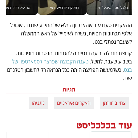
כלכליסט דיגיטל "חינוך הוא המשימה של החיים שלי"_v
בתפקידים כאלה אי אפשר לחכות: אושרת לוי מניעה השקעות ענק מהטלפון_v
אני לא צריכה את המשרד:
ההאקרים טענו עוד שהארכיון המלא של המידע שנגנב, שכולל 
אלפי תכתובות חסויות, נשלח לאימייל של ראש הממשלה 
לשעבר נפתלי בנט. 
קבוצת חנדלה ידועה בנטייתה להגזמות והבטחות מופרכות. 
בשבוע שעבר, למשל,
 טענה הקבוצה שפרצה לסמארטפון של 
בנט
, כשלמעשה הפריצה היתה ככל הנראה רק לחשבון הטלגרם 
שלו. 
תגיות
צחי ברוורמן
האקרים איראניים
נתניהו
עוד בכלכליסט