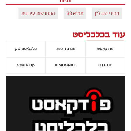
תגיות
מחירי הנדל"ן
תמ"א 38
התחדשות עירונית
עוד בכלכליסט
פודקאסט
אנרגיה 360
כלכליסט טק
Scale Up
XIMUSNXT
CTECH
יסייה חדשה
נפתח בכרטיסייה חדשה