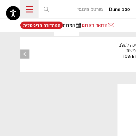
Duns 100
פורטל פיננסי
נפתח בכרטיסייה חדשה
הדואר האדום
ועידות
המהדורה הדיגיטלית
יכה לשלם
כישת
BASE: ההפסד
הרבעוני זינק ל-76