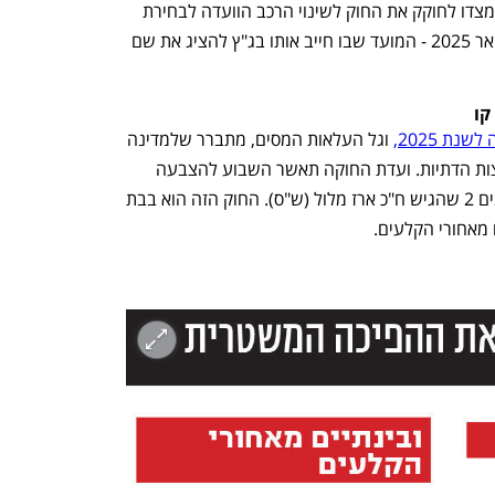
ענף במתח גבוה
מדברים כלכלה, עסקים ומה שב
קבוע של בית המשפט העליון. לוין מאיים מצדו לחוקק את החוק לשינוי הרכב הוועדה לבחירת 
שופטים, אם לא תושג הסכמה עד 16 בינואר 2025 - המועד שבו חייב אותו בג"ץ להציג את שם 
קו
ת 2025,
 וגל העלאות המסים, מתברר שלמדינה 
יש כסף לתוספת של עשרות רבנים במועצות הדתיות. ועדת החוקה תאשר השבוע להצבעה 
בקריאה השנייה והשלישית את חוק הרבנים 2 שהגיש ח"כ ארז מלול (ש"ס). החוק הזה הוא בבת 
 מאחורי הקלעים.