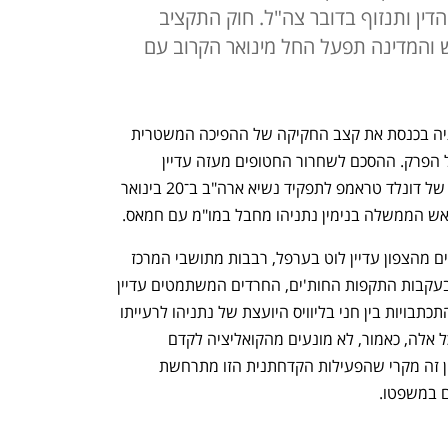
ין ותנזוף בדובר צה"ל. חוק התקציב
חודש והמדינה תפעל החל מינואר הקרוב עם
הקואליציה ממשיכה השבוע לזרז בוועדותיה בכנסת את קצב החקיקה של ההפיכה המשטרית 
ואינה מתחשבת במשימות הלאומיות שעל הפרק. ההסכם לשחרור החטופים מעזה עדיין 
מתעכב, ולא ברור אם יתממש לפני חזרתו של דונלד טראמפ לתפקיד נשיא ארה"ב ב־20 בינואר 
עתידם של עשרות אלפי התושבים המפונים מהצפון עדיין לוט בערפל, רבבות מתושבי המרכז 
ובהם תל אביב ויפו רצו בשבת למקלטים בעקבות התקפות החות'ים, החרדים המשתמטים עדיין 
נמנעים מלבוא ללשכות הגיוס, חשיפת ההתכתבויות בין חני בליוויס היועצת של נתניהו לרעייתו 
שרה ממשיכה להסעיר את הציבור. אבל כל אלה, כאמור, לא מונעים מהקואליציה לקדם 
במהירות את חוקי ההפיכה המשטרית. ואין זה מקרי שהפעילות הקדחתנית הזו מתרחשת 
 במשפטו. 