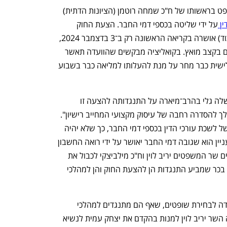
במקום זאת, תקדם ועדת החוקה חוק ומשפט בראשותו של ח"כ שמחה רוטמן (הציונות הדתית) 
ן 
על ידי שליטה בכספי דמי החבר. הצעת החוק 
שהוגשה על ידי ח"כ חנוך מילביצקי (הליכוד) אושרה בקריאה הראשונה רק ב־3 בדצמבר 2024, 
ומאז הדיונים בה בוועדת החוקה מתקיימים בקצב מואץ. בקואליציה מבקשים שהוועדה תאשר 
את החוק להצבעה בקריאה השנייה והשלישית כבר מחר על מנת להעלותו למליאה כבר בשבוע 
אשתקד הודיעה היועצת המשפטית לממשלה גלי בהרב־מיארה על התנגדותה להצעה זו 
וטענה כי "חקיקה ממשלתית היא דרך המלך להסדרה רחבה של עיסוק מקצועי המחייב רישיון". 
הנוסח המוצע יטיל מגבלות על השימוש של לשכת עורכי הדין בכספי דמי החבר, כך שלא יהיה 
נפתח בכרטיסייה חדשה
נפתח בכרטיסייה חדשה
ניתן להשתמש בהם לצרכים פוליטיים. העניין הוא שגובה דמי החבר יאושר על ידי רואה החשבון 
המבקר של לשכת עורכי הדין. בכך מבקשים שר המשפטים יריב לוין וח"כ מילביצקי לכבול את 
ידיו של ראש לשכת עורכי הדין עו"ד עמית בכר שמביע התנגדות הן להצעת החוק והן למהלכי 
כזכור, ללשכת עורכי הדין שני נציגים בוועדה לבחירת שופטים, שאף הם מתנגדים למהלכי 
ההפיכה המשטרית ודורשים מיו"ר הוועדה השר יריב לוין למנות בהקדם את יצחק עמית לנשיא 