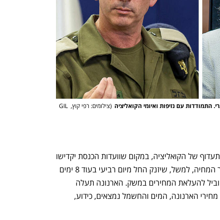
. התמודדות עם נזיפות ואיומי הקואליציה
(
צילומים: רפי קוץ, GIL 
חוקי ההפיכה המשטרית יזכו גם השבוע לתעדוף של הקואליציה, במקום שוועדות הכנסת יקדישו 
את עיקר זמנן לחקיקת חוקים להורדת יוקר המחיה, למשל, שיזנק החל מיום רביעי בעוד 8 ימים 
בעקבות העלאת המע"מ ב־1% ל־18%, ויוביל להעלאת המחירים במשק. הארנונה תעלה 
ב־5.25%, המים ב־2%, החשמל ב־3.8%. מחירי הארנונה, המים והחשמל נמצאים, כידוע, 