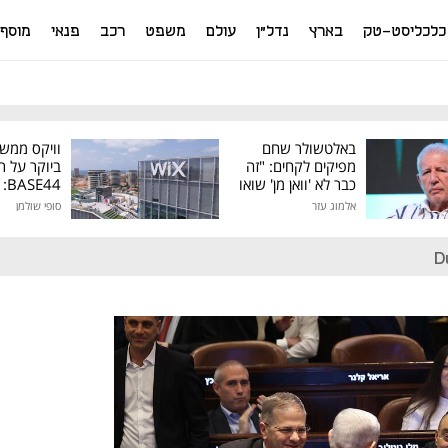
כלכליסט-טק
בארץ
נדל"ן
עולם
משפט
רכב
פנאי
מוסף
באלטשולר שחם
וויקס ממש
מפיקים לקחים: "זה
ביוקר על ר
כבר לא 'וואן מן' שואו
44
של גילעד"
אלמוג עזר
סופי שולמן
מיליון דולר
D