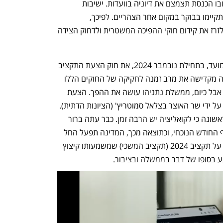
החל מיום רביעי הקרוב יחול חג החנוכה, ובו הכנסת תצמצם את דיוניה בוועדות. ישיבות 
המליאה בימים שני ושלישי בשבוע הבא יתקיימו בבוקר במקום אחר הצהריים. לפיכך, 
הקואליציה מנסה השבוע עד כמה שניתן לזרז את קידום חוקי ההפיכה המשטרית ולדחוק הצידה 
בימים כתיקונם הממשלה היתה מניחה במועד, בתחילת נובמבר 2024, את חוק הצעת התקציב 
וחוק ההסדרים לשנת 2025, והכנסת היתה מקדישה את מרב זמנה לחקיקה של החוקים הללו 
לפני תחילתה של שנת התקציב החדשה. אבל כיום, ממשלת נתניהו עושה את ההפך. הצעת 
התקציב הוגשה באיחור של כמה שבועות על ידי שר האוצר בצלאל סמוטריץ' (הציונות הדתית). 
רק בשבוע שעבר היא אושרה בקריאה הראשונה כי לקואליציה יש הרבה זמן. כבר עתה ברור 
שחוק התקציב ל־2025 לא יאושר עד לסוף החודש הנוכחי, וכתוצאה מכך, המדינה תפעל החל 
מינואר 2025 עם תקציב חודשי המתבסס על תקציב 2024 (תקציב המשכי) שמשמעותו קיצוץ 
בסופו של דבר בממשלה ובציבור.