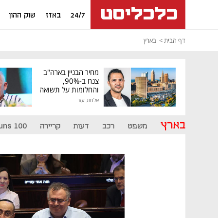
24/7
באזז
שוק ההון
דף הבית
בארץ
מחיר הבניין בארה"ב
צנח ב-90%,
והחלומות על תשואה
גבוהה התנפצו
אלמוג עזר
בארץ
משפט
רכב
דעות
קריירה
uns 100