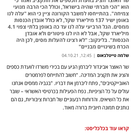
שר האוצר הציג בוועדת הכספים את התקציב ואמר כי
הוא "הכי חברתי שהיה בישראל, וכולל הכי הרבה מנועי
צמיחה". בהתייחסו למשבר הקורונה ציין כי הוא "עלה לנו
באופן ישיר 137 מיליארד שקל, לא כולל אובדן הכנסות
ממסים. הגל הרביעי עלה לנו עד כה באופן בלתי צפוי 4.1
מיליארד שקל, אבל לא היו לנו פיטורים ולא אובדן
הכנסות". בלינקוב: "לא רצינו להעלות מסים, לכן היה
הכרח בשינויים מבניים"
שלמה טייטלבאום
|
12:45, 04.10.21
שר האוצר אביגדור ליברמן הגיע עם בכירי משרדו לוועדת כספים 
נפתח בכרטיסייה חדשה
נפתח בכרטיסייה חדשה
נפתח בכרטיסייה חדשה
נפתח בכרטיסייה חדשה
והציג את תקציב המדינה. "חשוב להתייחס לפרמטרים 
האובייקטיבים", פתח ליברמן את דבריו. "בגביה ממסים אנחנו 
עולים על כל הציפיות. נפח הפעילות בכרטיסי האשראי – שובר  
את כל השיאים. והדוחות רבעוניים של חברות ציבוריות, גם הם 
נותנים תמונה חיובית ברורה מאוד. 
קראו עוד בכלכליסט: