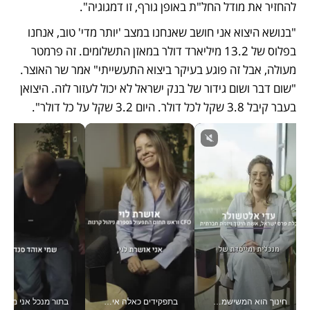
להחזיר את מודל החל"ת באופן גורף, זו דמגוגיה".
"בנושא היצוא אני חושב שאנחנו במצב 'יותר מדי' טוב, אנחנו 
בפלוס של 13.2 מיליארד דולר במאזן התשלומים. זה פרמטר 
מעולה, אבל זה פוגע בעיקר ביצוא התעשייתי" אמר שר האוצר. 
"שום דבר ושום גידור של בנק ישראל לא יכול לעזור לזה. היצואן 
בעבר קיבל 3.8 שקל לכל דולר. היום 3.2 שקל על כל דולר".
חינוך הוא המשישמה של החיים שלי - V
בתפקידים כאלה אי אפשר לחכות: אושרת לוי מניעה השקעות ענק מהטלפון_v
בתור מנכל אני מקבל מאות הח