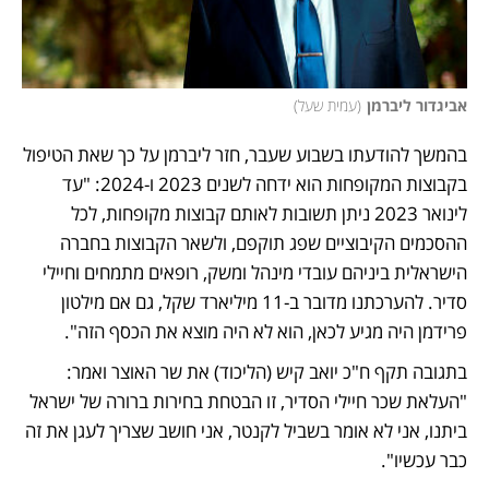
אביגדור ליברמן
(
עמית שעל
)
בהמשך להודעתו בשבוע שעבר, חזר ליברמן על כך שאת הטיפול 
בקבוצות המקופחות הוא ידחה לשנים 2023 ו-2024: "עד 
לינואר 2023 ניתן תשובות לאותם קבוצות מקופחות, לכל 
ההסכמים הקיבוציים שפג תוקפם, ולשאר הקבוצות בחברה 
הישראלית ביניהם עובדי מינהל ומשק, רופאים מתמחים וחיילי 
סדיר. להערכתנו מדובר ב-11 מיליארד שקל, גם אם מילטון 
פרידמן היה מגיע לכאן, הוא לא היה מוצא את הכסף הזה". 
בתגובה תקף ח"כ יואב קיש (הליכוד) את שר האוצר ואמר: 
"העלאת שכר חיילי הסדיר, זו הבטחת בחירות ברורה של ישראל 
ביתנו, אני לא אומר בשביל לקנטר, אני חושב שצריך לעגן את זה 
כבר עכשיו".