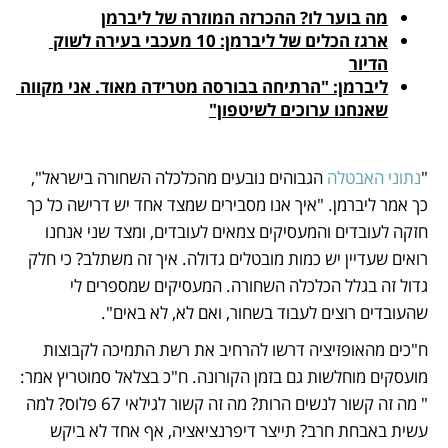
מה בוער לו? ההכרזה המוזרה של ליברמן
ארגז הכלים של ליברמן: 10 מעכבי בעירה לשוק 
הדיור
ליברמן: "הרתיחה בבורסה מטרידה מאוד. אני מקווה 
שאנחנו ערוכים לשיטפון"
"
נתוני האבטלה 
הגבוהים נובעים מהכלכלה השחורה בישראל", 
כך אמר ליברמן. "איך אנו מסבירים שמצד אחד יש דרישה כל כך 
חזקה לעובדים והמעסיקים צמאים לעובדים, ומצד שני אנחנו 
רואים שעדיין יש כמות מובטלים גדולה. איך זה משתלב? כי חלק 
גדול זה בגלל הכלכלה השחורה. המעסיקים שמספרים לי 
שהעובדים רוצים לעבוד בשחור, ואם לא, לא באים".
ח"כים מהאופזיציה דרשו להרחיב את רשת התמיכה לקבוצות 
מועסקים מוחלשות גם בזמן הקורונה. ח"כ בצלאל סמוטריץ אמר: 
" מה זה קשור לנשים הרות? מה זה קשור לגילאי 67 פלוס? למה 
עשית באבחת חרב? תייצר דיפרנציאציה, אף אחד לא ביקש 