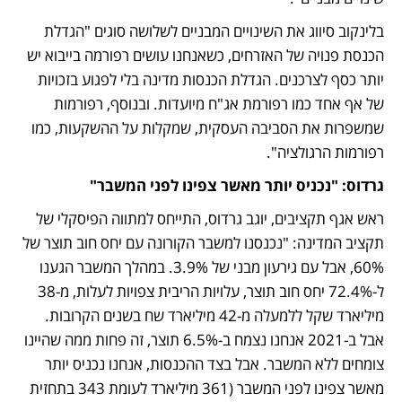
בלינקוב סיווג את השינויים המבניים לשלושה סוגים "הגדלת 
הכנסת פנויה של האזרחים, כשאנחנו עושים רפורמה בייבוא יש 
יותר כסף לצרכנים. הגדלת הכנסות מדינה בלי לפגוע בזכויות 
של אף אחד כמו רפורמת אג"ח מיועדות. ובנוסף, רפורמות 
שמשפרות את הסביבה העסקית, שמקלות על ההשקעות, כמו 
רפורמות הרגולציה".
גרדוס: "נכניס יותר מאשר צפינו לפני המשבר"
ראש אגף תקציבים, יוגב גרדוס, התייחס למתווה הפיסקלי של 
תקציב המדינה: "נכנסנו למשבר הקורונה עם יחס חוב תוצר של 
60%, אבל עם גירעון מבני של 3.9%. במהלך המשבר הגענו 
ל-72.4% יחס חוב תוצר, עלויות הריבית צפויות לעלות, מ-38 
מיליארד שקל ללמעלה מ-42 מיליארד שח בשנים הקרובות. 
אבל ב-2021 אנחנו נצמח ב-6.5% תוצר, זה פחות ממה שהיינו 
צומחים ללא המשבר. אבל בצד ההכנסות, אנחנו נכניס יותר 
מאשר צפינו לפני המשבר (361 מיליארד לעומת 343 בתחזית 