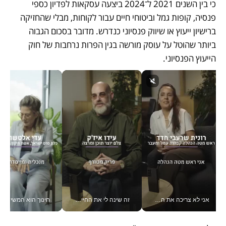
כי בין השנים 2021 ל־2024 ביצעה עסקאות לפדיון כספי 
פנסיה, קופות גמל וביטוחי חיים עבור לקוחות, מבלי שהחזיקה 
ברישיון ייעוץ או שיווק פנסיוני כנדרש. מדובר בסכום הגבוה 
ביותר שהוטל על עוסק מורשה בגין הפרות נרחבות של חוק 
הייעוץ הפנסיוני.
אני לא צריכה את המשרד: רונית שרעבי-חדד מנהלת ארגון של 30000 עובדים מכל מקום_v
זה שינה לי את החיים: איך עידו איז'ק הופך את הסמארטפון לכלי צילום מקצועי_v
חינוך הוא המש