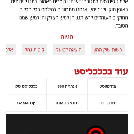
אלמוג פיננסים בתגובה: "אנחנו כופרים באמור. נתנו שירותים 
באופן חוקי ולגיטימי, ואנחנו מתכוונים להילחם בכל הכלים 
החוקיים העומדים לרשותנו, הן למען הצדק והן למען שמנו 
הטוב".
תגיות
רשות שוק ההון
הוצאה לפועל
קופות גמל
אלמוג פ
עוד בכלכליסט
פודקאסט
אנרגיה 360
כלכליסט טק
Scale Up
XIMUSNXT
CTECH
יסייה חדשה
נפתח בכרטיסייה חדשה