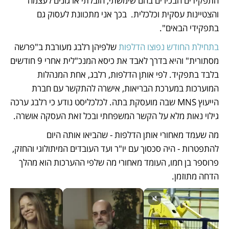
התפקידים הבכירים בהם שימשתי, הובלתי ארגונים לעצמה 
והצטיינות עסקית וכלכלית.  בכך אני מתכוונת לעסוק גם 
בתפקידי הבאים". 
בתחילת החודש נפוצו הדלפות
 שלפיהן רלבג מעורבת ב"פרשה 
מסתורית" והיא בדרך לאבד את כיסא המנכ"לית אחרי 9 חודשים 
בלבד בתפקיד. לפי אותן הדלפות, רלבג, אחת המנהלות 
המוערכות במערכת הבריאות, אישרה להתקשר עם חברת 
הייעוץ MNS שבה מועסקת בתה. לכלכליסט נודע כי רלבג ערכה 
גילוי נאות מלא על הקשר המשפחתי ובכל זאת העסקה אושרה.
מה שעמד מאחורי אותן הדלפות - שהביאו אותה היום 
להתפטרות - היה סכסוך עם יו"ר ועד העובדים המיתולוגי והחזק, 
פרוספר בן חמו, העומד מאחורי מה שלפי ההערכות הוא מהלך 
הדחה מתוזמן. 