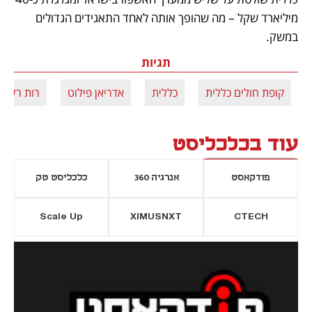
מיליארד שקל – מה שהופך אותה לאחד התאגידים הגדולים 
במשק. 
תגיות
קופת חולים כללית
כללית
אדריאן פילוט
רות רלבג
עוד בכלכליסט
פודקאסט
אנרגיה 360
כלכליסט טק
Scale Up
XIMUSNXT
CTECH
יסייה חדשה
נפתח בכרטיסייה חדשה