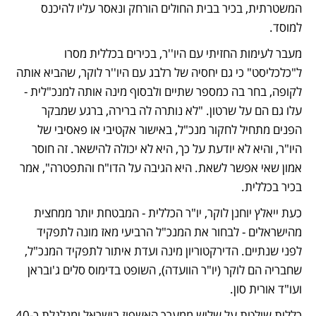
המשטרתית, בכיר בבית החולים הורחק ונאסר עליו להיכנס 
למוסד. 
מעבר לעימות החזיתי עם היו''ר, בכירים בכללית מסרו 
ל"כלכליסט" כי גם יחסיה של רלבג עם היו''ר לוקר, שהביא אותה 
לקופה, בחר בה כמספר שתיים ולבסוף מינה אותה למנכ"לית - 
עלו גם הם על שרטון. "לא נותרה לה ברירה, ברגע שמבקר 
הפנים מתחיל לחקור מנכ"ל, באישור אקטיבי או פאסיבי של 
היו"ר, והיא לא יודעת על כך, היא לא יכולה להישאר. זה חוסר 
אמון שאי אפשר לשאת. היא הגיבה על הדו"ח והתפטרה", אמר 
בכיר בכללית.  
כעת ייאלץ יוחנן לוקר, יו"ר הכללית - המבטחת יותר ממחצית 
מהישראלים - לבחור את המנכ"ל הרביעי מאז מונה לתפקיד 
לפני שנתיים. הדירקטוריון מינה ועדת איתור לתפקיד המנכ"ל, 
שחבריה הם לוקר (יו"ר הוועדה), השופט בדימוס סלים ג'ובראן 
ועו"ד אורית סון.
כללית שולטת על שליש ממערך האשפוז בישראל ומגלגלת כ-40 