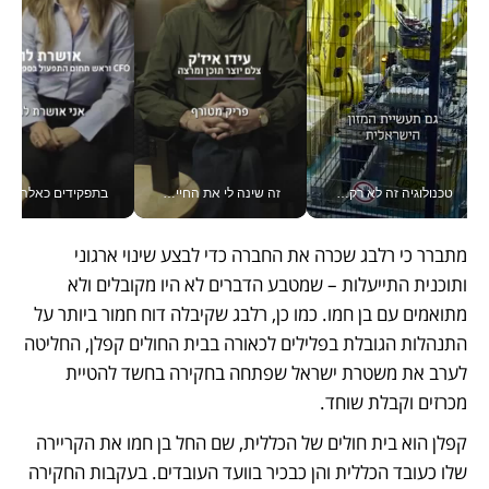
טכנולוגיה זה לא רק בהייטק: גם תעשיית המזון הישראלית מאמצת כלי AI, אוטומציה וניתוח דאטה בזמן אמת
זה שינה לי את החיים: איך עידו איז'ק הופך את הסמארטפון לכלי צילום מקצועי_v
בתפקידים כאלה אי אפשר לח
מתברר כי רלבג שכרה את החברה כדי לבצע שינוי ארגוני 
ותוכנית התייעלות – שמטבע הדברים לא היו מקובלים ולא 
מתואמים עם בן חמו. כמו כן, רלבג שקיבלה דוח חמור ביותר על 
התנהלות הגובלת בפלילים לכאורה בבית החולים קפלן, החליטה 
לערב את משטרת ישראל שפתחה בחקירה בחשד להטיית 
מכרזים וקבלת שוחד. 
קפלן הוא בית חולים של הכללית, שם החל בן חמו את הקריירה 
שלו כעובד הכללית והן כבכיר בוועד העובדים. בעקבות החקירה 