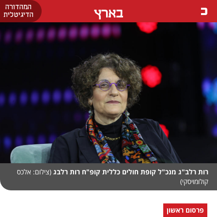
המהדורה
בארץ
הדיגיטלית
רות רלב"ג מנכ"ל קופת חולים כללית קופ"ח רות רלבג
(צילום: אלכס
קולומויסקי)
פרסום ראשון