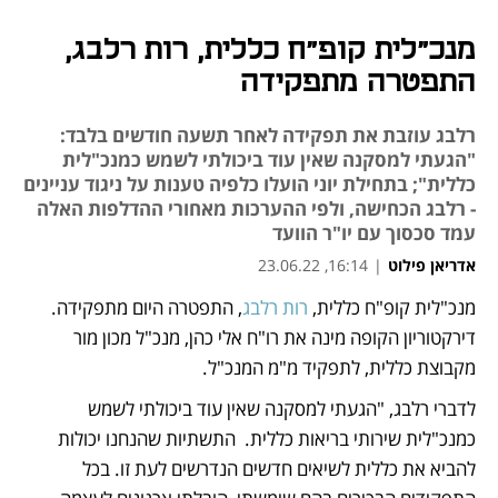
מנכ"לית קופ"ח כללית, רות רלבג,
התפטרה מתפקידה
רלבג עוזבת את תפקידה לאחר תשעה חודשים בלבד:
"הגעתי למסקנה שאין עוד ביכולתי לשמש כמנכ"לית
כללית"; בתחילת יוני הועלו כלפיה טענות על ניגוד עניינים
- רלבג הכחישה, ולפי ההערכות מאחורי ההדלפות האלה
עמד סכסוך עם יו"ר הוועד
אדריאן פילוט
|
16:14, 23.06.22
מנכ"לית קופ"ח כללית, 
רות רלבג
, התפטרה היום מתפקידה. 
נפתח בכרטיסייה חדשה
נפתח בכרטיסייה חדשה
דירקטוריון הקופה מינה את רו"ח אלי כהן, מנכ"ל מכון מור 
מקבוצת כללית, לתפקיד מ"מ המנכ"ל.
לדברי רלבג, "הגעתי למסקנה שאין עוד ביכולתי לשמש 
כמנכ"לית שירותי בריאות כללית.  התשתיות שהנחנו יכולות 
להביא את כללית לשיאים חדשים הנדרשים לעת זו. בכל 