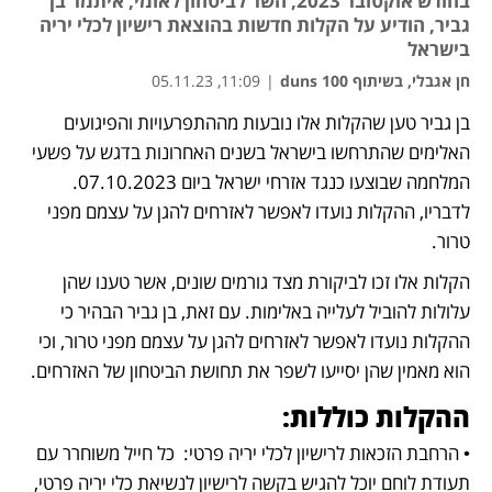
בחודש אוקטובר 2023, השר לביטחון לאומי, איתמר בן
גביר, הודיע על הקלות חדשות בהוצאת רישיון לכלי יריה
בישראל
חן אגבלי, בשיתוף duns 100
|
11:09, 05.11.23
בן גביר טען שהקלות אלו נובעות מההתפרעויות והפיגועים 
נפתח בכרטיסייה חדשה
נפתח בכרטיסייה חדשה
האלימים שהתרחשו בישראל בשנים האחרונות בדגש על פשעי 
המלחמה שבוצעו כנגד אזרחי ישראל ביום 07.10.2023. 
לדבריו, ההקלות נועדו לאפשר לאזרחים להגן על עצמם מפני 
טרור.
הקלות אלו זכו לביקורת מצד גורמים שונים, אשר טענו שהן 
עלולות להוביל לעלייה באלימות. עם זאת, בן גביר הבהיר כי 
ההקלות נועדו לאפשר לאזרחים להגן על עצמם מפני טרור, וכי 
הוא מאמין שהן יסייעו לשפר את תחושת הביטחון של האזרחים.
ההקלות כוללות:
• הרחבת הזכאות לרישיון לכלי יריה פרטי:  כל חייל משוחרר עם 
תעודת לוחם יוכל להגיש בקשה לרישיון לנשיאת כלי יריה פרטי, 