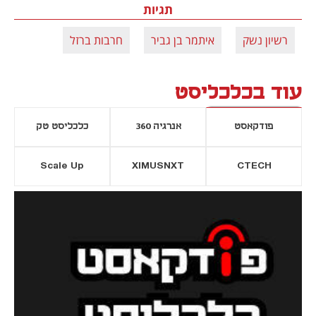
תגיות
רשיון נשק
איתמר בן גביר
חרבות ברזל
עוד בכלכליסט
פודקאסט
אנרגיה 360
כלכליסט טק
Scale Up
XIMUSNXT
CTECH
יסייה חדשה
נפתח בכרטיסייה חדשה