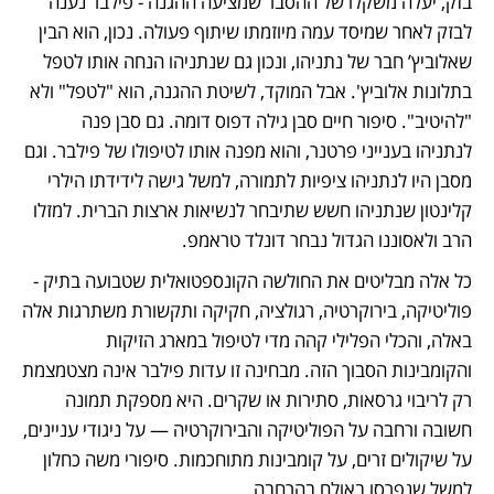
בזק, יעלה משקלו של ההסבר שמציעה ההגנה - פילבר נענה 
לבזק לאחר שמיסד עמה מיוזמתו שיתוף פעולה. נכון, הוא הבין 
שאלוביץ’ חבר של נתניהו, ונכון גם שנתניהו הנחה אותו לטפל 
בתלונות אלוביץ'. אבל המוקד, לשיטת ההגנה, הוא "לטפל" ולא 
"להיטיב". סיפור חיים סבן גילה דפוס דומה. גם סבן פנה 
לנתניהו בענייני פרטנר, והוא מפנה אותו לטיפולו של פילבר. וגם 
מסבן היו לנתניהו ציפיות לתמורה, למשל גישה לידידתו הילרי 
קלינטון שנתניהו חשש שתיבחר לנשיאות ארצות הברית. למזלו 
הרב ולאסוננו הגדול נבחר דונלד טראמפ.
כל אלה מבליטים את החולשה הקונספטואלית שטבועה בתיק - 
פוליטיקה, בירוקרטיה, רגולציה, חקיקה ותקשורת משתרגות אלה 
באלה, והכלי הפלילי קהה מדי לטיפול במארג הזיקות 
והקומבינות הסבוך הזה. מבחינה זו עדות פילבר אינה מצטמצמת 
רק לריבוי גרסאות, סתירות או שקרים. היא מספקת תמונה 
חשובה ורחבה על הפוליטיקה והבירוקרטיה — על ניגודי עניינים, 
על שיקולים זרים, על קומבינות מתוחכמות. סיפורי משה כחלון 
למשל שנפרסו באולם בהרחבה.   