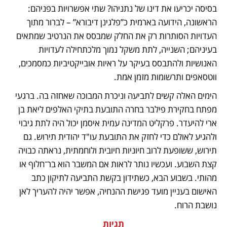
בסיסה יכריעו את דינו של נתניהו? שתי אפשרויות בפניהם: 
הראשונה, הידועה בארמית כ”פלגינן דיבורא” – לברור מתוך 
העדויות הסותרות רק את החלק שמבסס את הנרטיב שמתאים 
בעיניהם; השנייה, לתת משקל נמוך מלכתחילה לעדויות 
האנושיות ולהתבסס בעיקר על ראיות אובייקטיביות כמסמכים, 
ווטסאפים ותרשומות מזמן אמת.
הימים האלה קשים לתביעה וניכרת המבוכה שאחזה בה. ברגעי 
מפתח בחקירת פילבר בחרה התובעת בתיקי האלפים ליאת בן 
ארי להיעדר. פרקליט המדינה עמית איסמן יכול היה לתת גיבוי 
ולהגיע לאולם כדי לחזק את התובעת עו"ד יהודית תירוש. גם 
תירוש, ששופעת לרוב חיוניות חיובית ולוחמתית, נראתה כבויה 
קצת השבוע. ועכשיו נותר לראות אם המשבר הוא בר־חלוף או 
מהותי. בשבוע הבא, כשתידון בקשת התביעה לתיקון כתב 
האישום בעניין מועד פגישת ההנחיה, אפשר יהיה להעריך לאן 
נושבת הרוח.
תגיות