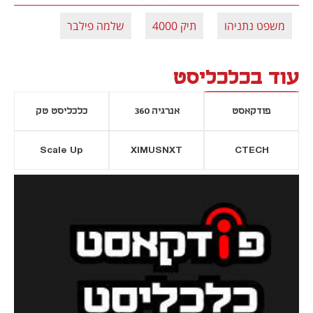
משפט נתניהו
תיק 4000
שלמה פילבר
עוד בכלכליסט
פודקאסט
אנרגיה 360
כלכליסט טק
Scale Up
XIMUSNXT
CTECH
יסייה חדשה
נפתח בכרטיסייה חדשה