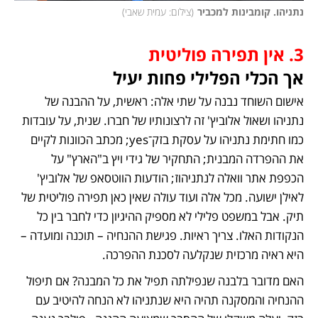
נתניהו. קומבינות למכביר
(
צילום: עמית שאבי
)
3. אין תפירה פוליטית
אך הכלי הפלילי פחות יעיל
אישום השוחד נבנה על שתי אלה: ראשית, על ההבנה של 
נתניהו ושאול אלוביץ' זה לרצונותיו של חברו. שנית, על עובדות 
כמו חתימת נתניהו על עסקת בזק־yes; מכתב הכוונות לקיים 
את ההפרדה המבנית; התחקיר של גידי ויץ ב"הארץ" על 
הכפפת אתר וואלה לנתניהוז; הודעות הווטסאפ של אלוביץ' 
לאילן ישועה. מכל אלה ועוד עולה שאין כאן תפירה פוליטית של 
תיק. אבל במשפט פלילי לא מספיק ההיגיון כדי לחבר בין כל 
הנקודות האלו. צריך ראיות. פגישת ההנחיה – תוכנה ומועדה – 
היא ראיה מרכזית שנקלעה לסכנת ההפרכה.
האם מדובר בלבנה שנפילתה תפיל את כל המבנה? אם תיפול 
ההנחיה והמסקנה תהיה היא שנתניהו לא הנחה להיטיב עם 