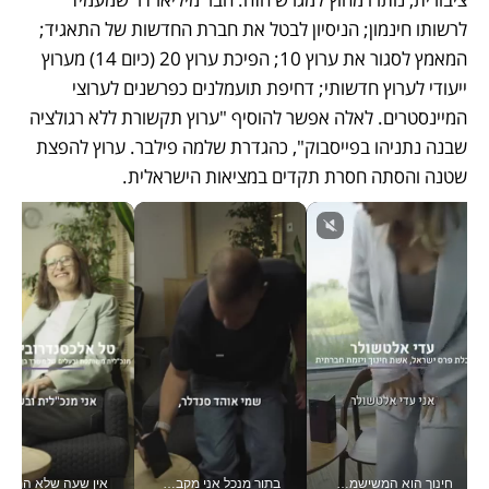
לרשותו חינמון; הניסיון לבטל את חברת החדשות של התאגיד; 
המאמץ לסגור את ערוץ 10; הפיכת ערוץ 20 (כיום 14) מערוץ 
ייעודי לערוץ חדשותי; דחיפת תועמלנים כפרשנים לערוצי 
המיינסטרים. לאלה אפשר להוסיף "ערוץ תקשורת ללא רגולציה 
שבנה נתניהו בפייסבוק", כהגדרת שלמה פילבר. ערוץ להפצת 
שטנה והסתה חסרת תקדים במציאות הישראלית.
חינוך הוא המשישמה של החיים שלי - V
בתור מנכל אני מקבל מאות החלטות ביום, וה- Galaxy Z Fold8 Ultra עוזר לי לחתוך אותן מהר יותר_v
אין שעה שלא התעסקתי במשבר - טל אלכסנדרוביץ’ שגב מנהלת משברים