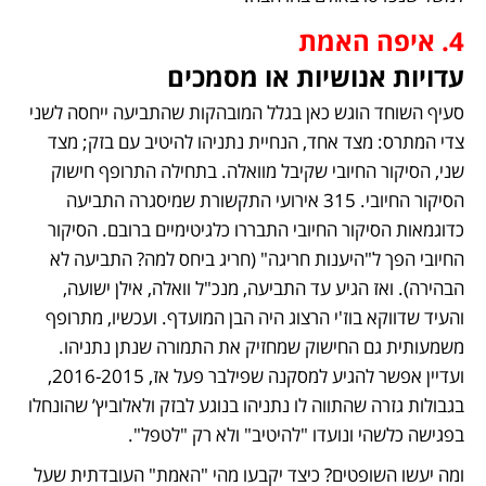
4. איפה האמת
עדויות אנושיות או מסמכים
סעיף השוחד הוגש כאן בגלל המובהקות שהתביעה ייחסה לשני 
צדי המתרס: מצד אחד, הנחיית נתניהו להיטיב עם בזק; מצד 
שני, הסיקור החיובי שקיבל מוואלה. בתחילה התרופף חישוק 
הסיקור החיובי. 315 אירועי התקשורת שמיסגרה התביעה 
כדוגמאות הסיקור החיובי התבררו כלגיטימיים ברובם. הסיקור 
החיובי הפך ל"היענות חריגה" (חריג ביחס למה? התביעה לא 
הבהירה). ואז הגיע עד התביעה, מנכ"ל וואלה, אילן ישועה, 
והעיד שדווקא בוז'י הרצוג היה הבן המועדף. ועכשיו, מתרופף 
משמעותית גם החישוק שמחזיק את התמורה שנתן נתניהו. 
ועדיין אפשר להגיע למסקנה שפילבר פעל אז, 2016-2015, 
בגבולות גזרה שהתווה לו נתניהו בנוגע לבזק ולאלוביץ’ שהונחלו 
בפגישה כלשהי ונועדו "להיטיב" ולא רק "לטפל".
ומה יעשו השופטים? כיצד יקבעו מהי "האמת" העובדתית שעל 