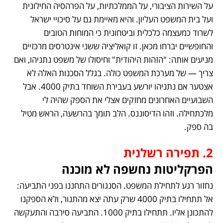
על השירות הציבורי, על הממלכתיות, על הפרהסיה החילונית 
ועל בית המשפט העליון. והיא מאיימת גם על סיכויי ישראל 
לשרוד כמעצמה כלכלית וביטחונית כי המוחות הטובים 
והחופשיים יברחו מכאן. זו קואליציה ששני אינטרסים מרכזיים 
מניעים אותה: "הזהות היהודית" וחיסולו של משפט נתניהו, ואם 
צריך — של מערכת המשפט כולה. בגלל הסכנות האלה לא 
אצטער אם נתניהו יורשע בעבירת השוחד בתיק 4000. אבל 
השבועיים האחרונים מחזקים אצלי את הספק שהיה לי 
מלכתחילה. וזהו הדיסוננס. הלב תומך בהרשעה, הראש מטיל 
בה ספק.
2. תפירה רשלנית
הפרקליטות נחשפה לא מוכנה
נחזור רגע לתחילת המשפט. הסנגורים התחננו בפני התביעה: 
אל תתחילו בתיק 4000 שרק עתה יצא מהתנור, ולא הספקנו 
להתכונן אליו. תתחילו בתיק 1000. התביעה סירבה והתעקשה 