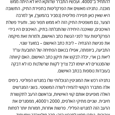
להתחיל ב־4000. ועכשיו התברר שדווקא היא לא היתה ממש 
מוכנה. נתניהו מאשים את הפרקליטות בתפירת התיק. התשובה 
היא שאין כאן תפירה פוליטית (נסביר בהמשך), אך למרבה 
הצער, גם משפטית התיק הזה לא ממש תפור טוב. ותעיד פשלת 
האיכונים, שאיננה היחידה שהתגלתה בתיק. האיכונים היו בידי 
הפרקליטות עוד לפני הגשת כתב האישום, ולמרות זאת מיקמה 
את פגישת ההנחיה – ליבת כתב האישום – במועד שגוי. 
התביעה, ביוזמתה, אפילו בנאום הפתיחה של התובעת עו"ד 
ליאת בן ארי, יכלה לבקש את תיקון כתב האישום. האם קיוותה 
שהסנגורים לא ישימו לב? צריך לקוות שרשלנות כזו לא דבקה 
בעובדות נוספות בכתב האישום.
נתניהו רכש את המוניטין הנוכלותי שלו במגרש הפוליטי. בימים 
אלה מתברר הקושי להמירו לשדה המשפטי. בשני המגרשים 
האלה מופיעים אותם קווי האישיות, ובראשם הרעב לתקשורת 
חיובית. שניים מתיקי האלפים, 2000 ו־4000, ממסגרים את 
הרעב הזה למגרש הפלילי. פרשות אחרות, חמורות יותר לפחות 
ציבורית, נותרו מחוץ למגרש הזה: חבר מיליארדר שמעמיד 