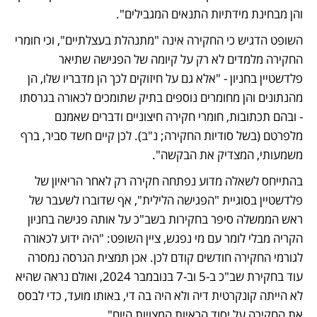
והן מבחינת מידתיות התנאים המגבילים". 
השופט הדגיש כי החקירה אינה "מתנהלת בעצלתיים", וכי חומרי 
החקירה מלמדים לא רק על קיומה של הפגישה שתיאר 
פלדשטיין בחניון - "אלא גם על חיזוקים לכך הן מדבריו שלו, הן 
מהנתונים והן מחומרים נוספים בתיק שתומכים לכאורה בגרסתו 
- ובהם תכתובות, חומרי חקירה חיצוניים ודברים שאמנם 
מלפרטם (בשל סודיות החקירה; נ"ב). לכן קיים חשד סביר, ברף 
משמעותי, המצדיק את הבקשה".
בהתייחס לשאלה מדוע נפתחה חקירה רק לאחר הריאיון של 
פלדשטיין בסוגיית "הפגישה הלילית", אף שדוברו לשעבר של 
ראש הממשלה סיפר בחקירות בשב"כ על אותה פגישה בחניון 
הקריה מבלי לומר עם מי נפגש, ציין השופט: "היה ידוע לכאורה 
לגורמי החקירה חודשים קודם לכן. אכן תמצית הגרסה נמסרה 
עוד בחקירת שב"כ ב-5 וב-7 בנובמבר 2024, ואולם נראה שהיא 
לא הייתה קונקרטית דיה ולא היה בה די, באותו מועד, כדי לבסס 
את החקירה על יסוד הראיות המצויות היום". 