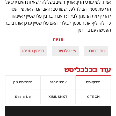
אמת. לפי עורכי הדין, אוריך השיב בשלילה לשאלות האם ידע על 
הדלפת מסמך הבילד לפני שפורסם; האם הנחה את פלדשטיין 
להדליף את המסמך לבילד; האם חיבר בין פלדשטיין לאיינהורן 
כדי להדליף את המסמך לבילד; והאם פלדשטיין עדכן אותו בדבר 
הפגישה עם ברוורמן.
תגיות
צחי ברוורמן
אלי פלדשטיין
בנימין נתניהו
עוד בכלכליסט
פודקאסט
אנרגיה 360
כלכליסט טק
Scale Up
XIMUSNXT
CTECH
יסייה חדשה
נפתח בכרטיסייה חדשה