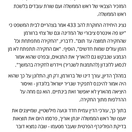
המזכיר הצבאי של ראש הממשלה ועם שורת עובדים בלשכת 
ראש הממשלה. 
נציג היחידה החוקרת להב 433 אמר בצהריים לבית המשפט כי 
"יש פה אינטרס ציבורי של המדינה וגם של צחי ברוורמן 
שהחקירה תמוצה עד תום". לדבריו, "החקירה מתפתחת וכל 
הזמן עולים שמות חדשים", הוסיף. "אם החקירה תתפתח לא מן 
הנמנע שנבקש גם להאריך את התנאים, ובפרט שהוא אמור 
לנסוע ללונדון (להתמנות לשגריר) ויידרש לחקירה בהמשך".
במהלך הדיון, עורך דינו של ברוורמן, ז'ק חן, התלונן על כך שהוא 
היה אמור להיכנס לתפקיד שגריר ישראל בלונדון - ואיסור 
היציאה מהארץ לא יאפשר זאת בינתיים. הוא גם מחה על 
ההדלפות מתוך החקירה. 
בתוך כך, עורכי הדין עמית חדד ונועה מילשטיין, שמייצגים את 
יועצו של ראש הממשלה יונתן אוריך, פרסמו היום את תוצאות 
בדיקת הפוליגרף הפרטית שעבר מטעמו - שבה נמצא דובר 