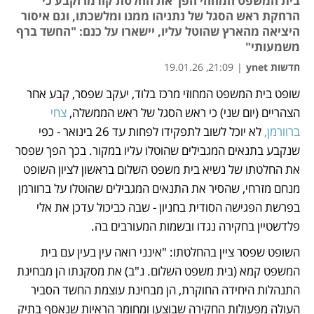
בית המשפט המחוזי הפך את החלטת קודמו וקבע כי
הרחקת ראש הסגל של נתניהו ממנו ומלשכתו, וגם איסור
היציאה מהארץ שהוטל עליו, יישארו על כנם: "החשד ברף
משמעותי"
חדשות ynet
|
21:09, 19.01.26
שופט בית המשפט המחוזי מרכז בלוד, יעקב שפסר, קבע אחר 
נפתח בכרטיסייה חדשה
הצהריים (יום שני) כי ראש הסגל של ראש הממשלה, 
צחי 
ברוורמן,
 לא יוכל לשוב לתפקידו לפחות עד 26 בינואר - כפי 
שנקבע בתנאים המגבילים שהוטלו עליו במקור. בכך הפך שפסר 
את החלטתו של נשיא בית משפט השלום בראשון לציון השופט 
מנחם מזרחי, שהסיר את התנאים המגבילים שהוטלו על ברוורמן 
בפרשת הפגישה הסודית בחניון - שבה כביכול עדכן את אלי 
פלדשטיין בחקירה נגדו ובשמות המעורבים בה. 
השופט שפסר ציין בהחלטתו: "אינני רואה עין בעין עם בית 
המשפט קמא (בית משפט השלום. נ"ב) את מסקנתו הן מבחינת 
התנהלות היחידה החוקרת, הן מבחינת עוצמת החשד הסביר 
העולה מפעולות החקירה שבוצעו ומחומר הראיות שנאסף בתיק 