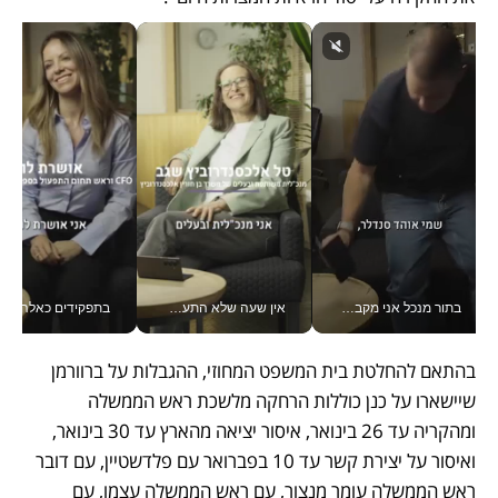
בתור מנכל אני מקבל מאות החלטות ביום, וה- Galaxy Z Fold8 Ultra עוזר לי לחתוך אותן מהר יותר_v
אין שעה שלא התעסקתי במשבר - טל אלכסנדרוביץ’ שגב מנהלת משברים תקשורתיים מכל מקום עם ה- Galaxy Z Fold8 Ultra שלה_v
בתפקידים כאלה אי אפשר לח
בהתאם להחלטת בית המשפט המחוזי, ההגבלות על ברוורמן 
שיישארו על כנן כוללות הרחקה מלשכת ראש הממשלה 
ומהקריה עד 26 בינואר, איסור יציאה מהארץ עד 30 בינואר, 
ואיסור על יצירת קשר עד 10 בפברואר עם פלדשטיין, עם דובר 
ראש הממשלה עומר מנצור, עם ראש הממשלה עצמו, עם 