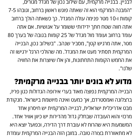
לבניין. בבנייה מרקמית, עם שילוב נכון של מגדל מגורים, 
"המבנה המרקמי הוא זה שאתה פוגש ראשון ברחוב, וגובהו 7-5 
קומות ו-10 מטר פנימה עולה המגדל. כך כשאתה הולך ברחוב 
אתה חווה שטח חתך ידידותי ששומר על אנושיות. אם אתה 
עומד ברחוב ועומד מול מגדל של 25 קומות בגובה של בערך 80 
מטר, אתה מרגיש קטן", מסביר שנהב. "בשילוב נכון, הבנייה 
המרקמית תסתיר מעט את המגדל. מה שהולכי הרגל ירגישו זה 
את החמש הקומות התחתונות, והן אלו שיוצרות את החוויה 
שלנו". 
מדוע לא בונים יותר בבנייה מרקמית?
הבנייה המרקמית נפוצה מאוד בערי אירופה הגדולות כגון פריז, 
ברצלונה ואמסטרדם, אך כמעט ואינה מיושמת בישראל. מנקודת 
מבט אדריכלית ישראלית, לבנייה המרקמית יש חיסרון אחד 
מרכזי והוא העובדה שבחלק גדול מהדירות יש כיוון אוויר אחד. 
המשמעות היא שהרוח לא עוברת דרך הדירה, וכפועל יוצא היא 
לא מתאווררת בצורה טובה. במובן הזה הבנייה המרקמית עומדת 