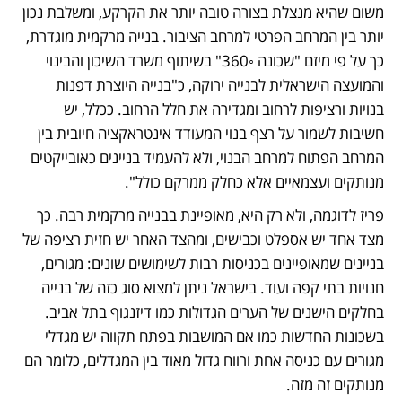
משום שהיא מנצלת בצורה טובה יותר את הקרקע, ומשלבת נכון 
יותר בין המרחב הפרטי למרחב הציבור. בנייה מרקמית מוגדרת, 
כך על פי מיזם "שכונה ◦360" בשיתוף משרד השיכון והבינוי 
והמועצה הישראלית לבנייה ירוקה, כ"בנייה היוצרת דפנות 
בנויות ורציפות לרחוב ומגדירה את חלל הרחוב. ככלל, יש 
חשיבות לשמור על רצף בנוי המעודד אינטראקציה חיובית בין 
המרחב הפתוח למרחב הבנוי, ולא להעמיד בניינים כאובייקטים 
מנותקים ועצמאיים אלא כחלק ממרקם כולל". 
פריז לדוגמה, ולא רק היא, מאופיינת בבנייה מרקמית רבה. כך 
מצד אחד יש אספלט וכבישים, ומהצד האחר יש חזית רציפה של 
בניינים שמאופיינים בכניסות רבות לשימושים שונים: מגורים, 
חנויות בתי קפה ועוד. בישראל ניתן למצוא סוג כזה של בנייה 
בחלקים הישנים של הערים הגדולות כמו דיזנגוף בתל אביב. 
בשכונות החדשות כמו אם המושבות בפתח תקווה יש מגדלי 
מגורים עם כניסה אחת ורווח גדול מאוד בין המגדלים, כלומר הם 
מנותקים זה מזה.