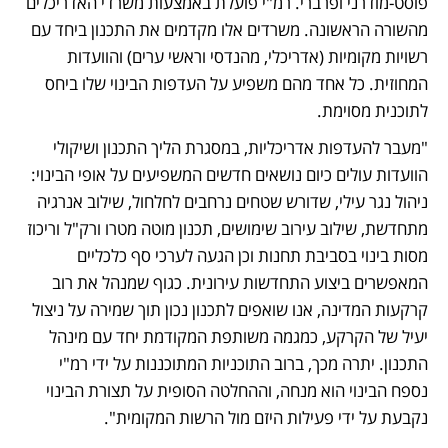
פוסט-מודרני ופרברי. רמ"י פועלת באמצעות משרדי האדריכלים 
מהשורה הראשונה. משרדים אלו מקדמים את התכנון ביחד עם 
רשויות מקומיות (אדריכלי, מהנדסי וראשי ערים) והוועדות 
המחוזית. כל אחד מהם משפיע על העדפות הבינוי שלו ביחס 
לתוכנית מסוימת.
"מעבר להעדפות אדריכליות, במסגרת הליך התכנון ושיקולי 
הוועדות עולים כיום נושאים חדשים המשפיעים על אופי הבינוי: 
ניהול נגר עילי, שדורש שטחים נרחבים לחלחול, שילוב אנרגיה 
מתחדשת, שילוב עירוב שימושים, תכנון מוטה מטרו ורק"ל וריכוז 
מסות בינוי בסביבת תחנות וכן הגעה לערכי סף כלכליים 
המאפשרים ביצוע התחדשות עירונית. כגוף שמנהל את רוב 
קרקעות המדינה, אנו שואפים לתכנון נכון תוך שמירה על ניצול 
יעיל של הקרקע, כמגמה משותפת המקודמת יחד עם מינהל 
התכנון. יתרה מכך, ברוב התוכניות המתוכננות על ידי רמ"י 
נספח הבינוי הוא מנחה, וההחלטה הסופית על תצורת הבינוי 
נקבעת על ידי פעילות היזם מול הרשות המקומית".