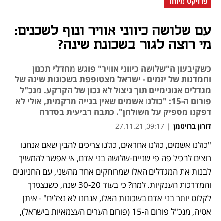
פרויקט מיוחד
עם שלושה כיווני אוויר ונוף לשכנים:
מי רוצה לגור בשכונת שינה?
כשקיבעון ה"שלושה כיווני אוויר" פוגש מחדלי תכנון
וחמדנות של יזמים - ישראל מצטופפת בשכונות שינה של
מגדלים אנונימיים תוך ניצול לא נכון של הקרקע. מנכ"ל
פורום ה-15: "כולנו אשמים שאין בנייה מרקמית, אולי לא
דפקנו מספיק על השולחן". כתבה רביעית בסדרה
דורון ברויטמן
|
09:17, 27.11.21
"כולנו אשמים, כולנו אחראים, כולנו צריכים להבין שאם אנחנו 
נפתח בכרטיסייה חדשה
נפתח בכרטיסייה חדשה
נפתח בכרטיסייה חדשה
רוצים להכיל פה פי שניים-שלושה בני אדם, אי אפשר להמשיך 
לבנות את המגדלים האלו שמרוחקים אחד מהשני, עם החניונים 
והמדרכות הענקיות. למה? כי בעוד 30-20 שנה, כשנצטרך 
לקלוט יותר בני אדם בשכונות האלו, אנחנו לא נצליח" - איתן 
אטיה, מנכ"ל פורום ה-15 (פורום הערים העצמאיות בישראל), 