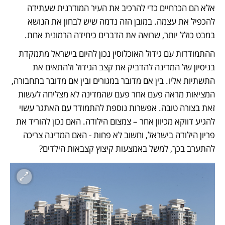
אלא הם הכרחיים כדי להרכיב את העיר המודרנית שעתידה 
להכפיל את עצמה. במובן הזה נדמה שיש לבחון את הנושא 
במבט כולל יותר, שרואה את הדברים כיחידה הרמונית אחת.  
ההתמודדות עם גידול האוכלוסין נכון להיום בישראל מתמקדת 
בניסיון של המדינה להדביק את קצב הגידול ולהתאים את 
התשתיות אליו. בין אם מדובר במגורים ובין אם מדובר בתחבורה, 
המציאות מראה פעם אחר פעם שהמדינה לא מצליחה לעשות 
זאת בצורה טובה. אפשרות נוספת להתמודד עם האתגר עשוי 
להגיע דווקא מכיוון אחר – צמצום הילודה. האם נכון להוריד את 
פריון הילודה בישראל, וחשוב לא פחות - האם המדינה צריכה 
להתערב בכך, למשל באמצעות קיצוץ קצבאות הילדים? 