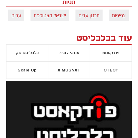
תגיות
צפיפות
תכנון ערים
ישראל מצטופפת
ערים
עוד בכלכליסט
פודקאסט
אנרגיה 360
כלכליסט טק
Scale Up
XIMUSNXT
CTECH
יסייה חדשה
נפתח בכרטיסייה חדשה