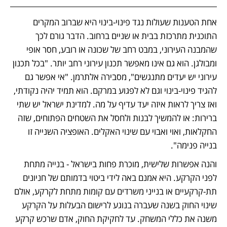
אחת הטענות שעולות נגד פינוי-בינוי היא שברוב המקרים 
התוכנית מתרכזת בבית או שניים ברחוב. הדבר גורם לכך 
שהמבנה העירוני, במבט רחב של שכונה או רובע, חסר אופי 
ומבולגן. הוא גם אינו מאפשר תכנון עירוני רחב יותר. "בכל תכנון 
עירוני יש יעדים מתנגשים", מסבירה אלתרמן. "אי אפשר גם 
להגיד פינוי-בינוי וגם לא לפגוע במרקם. הוא תמיד יהיה נקודתי, 
ואז צריך לראות איזה יעד עדיף על מה. למדינת ישראל יש שתי 
ברירות: או להמשיך לבנות ולחסל את השטחים הפתוחים, שזה 
החקלאות, ואוי ואבוי עם שינוי האקלים. האופציה השנייה זו 
בנייה פנימה".
והנה אפשרות שלישית, מוכרת פחות בישראל - בנייה מתחת 
לפני הקרקע. היא אמנם באה לידי ביטוי בדמותם של חניונים 
תת-קרקעיים או בנייני משרדים עם קומות מתחת לקרקע, אולם 
שינוי החוק בשנה שעברה בנוגע לרישום הבעלות על הקרקע 
משנה את כללי המשחק. עד לחקיקת החוק, אדם שרכש קרקע 