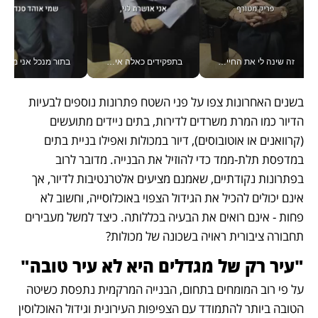
בתפקידים כאלה אי אפשר לחכות: אושרת לוי מניעה השקעות ענק מהטלפון_v
בתור מנכל אני מקבל מאות החלטות ביום, וה- Galaxy Z Fold8 Ultra עוזר לי לחתוך אותן מהר יותר_v
כלכליסט דיגיטל
בשנים האחרונות צפו על פני השטח פתרונות נוספים לבעיות 
הדיור כמו המרת משרדים לדירות, בתים ניידים מתועשים 
(קרוואנים או אוטובוסים), דיור במכולות ואפילו בניית בתים 
במדפסת תלת-ממד כדי להוזיל את הבנייה. מדובר לרוב 
בפתרונות נקודתיים, שאמנם מציעים אלטרנטיבות לדיור, אך 
אינם יכולים להכיל את הגידול הצפוי באוכלוסייה, וחשוב לא 
פחות - אינם רואים את הבעיה בכללותה. כיצד למשל מעבירים 
תחבורה ציבורית ראויה בשכונה של מכולות? 
"עיר רק של מגדלים היא לא עיר טובה"
על פי רוב המומחים בתחום, הבנייה המרקמית נתפסת כשיטה 
הטובה ביותר להתמודד עם הצפיפות העירונית וגידול האוכלוסין 