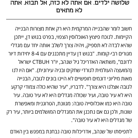
שלושה ילדים. אם אתה לא כזה, אל תבוא. אתה 
לא מתאים
חשוב לומר שהבנייה המרקמית היא רק אחת מצורות הבנייה 
הקיימות. לנוכח פיצוץ האוכלוסין הצפוי, בפרט בגוש דן, ייתכן 
שהיא לבדה לא תספיק, ויהיה צורך לשלב אותה יחד עם מגדלי 
מגורים רבי-קומות. "בגוש דן עדיין מתכננים עם 8-4 יחידות דיור 
לדונם", משתאה האדריכל גיל שנהב, יו"ר CTBUH ישראל 
(המועצה העולמית לגורדי שחקים ובניה עירונית). "אם היו לנו 
מאות מיליוני דונמים חופשיים לא היינו בונים לגובה, הבנייה 
לגובה אצלנו היא צורך". לדבריו, "עיר שהיא כולה צמודי קרקע 
היא לא עיר טובה, ועיר שכולה מגדלים היא לא עיר טובה. עיר 
טובה היא כמו אוכלוסייה טובה: מגוונת, הטרוגנית ומאפשרת 
שונות, ולכן גם אם נתכנן את המגדלים המושלמים ביותר, עיר רק 
של מגדלים היא לא עיר טובה".
לתפיסתו של שנהב, אדריכלות טובה נבחנת במפגש בין האדם 