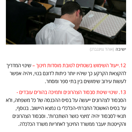
ישיבה
(
אוהד צויגנברג
)
12.ייעול השימוש בשטחים לטובת מוסדות חינוך –
 שינוי המדריך 
להקצאת הקרקע כך שיהיו יותר כיתות לדונם בנוי, ויהיה אפשר 
לעשות עירוב שימושים בין בתי ספר ומסחר.
13. שינוי שיטת סבסוד הצהרונים ותמיכה בהורים עובדים -
הסבסוד לצהרונים ייעשה על בסיס ההכנסה של כל משפחה, ולא 
על בסיס האשכול החברתי-הכלכלי בו נמצא היישוב. בנוסף, 
תנאי לסבסוד יהיה 'מיצוי כושר השתכרות'. וסבסוד הצהרונים 
והקייטנות יועבר ממשרד החינוך לאחריות משרד הכלכלה.