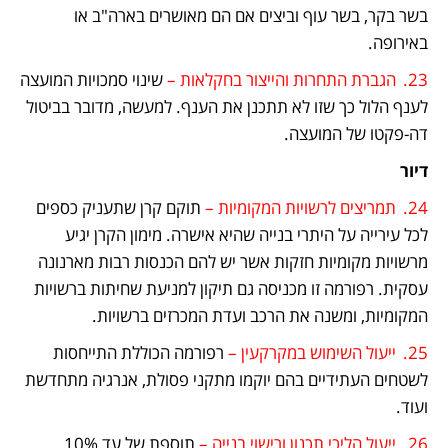
בשר בקר, בשר עוף וביצים אם הם מאושרים בארה"ב או 
באירופה.
23.	הגברת התחרות והייצור בחקלאות – 
שינוי סמכויות המועצה 
לענף הלול כך שזו לא תתכנן את הענף. למעשה, מדובר בביטול 
דה-פקטו של המועצה.
דיור
24.	תמריצים לרשויות המקומיות –
 תוקם קרן שתעניק כספים 
לכל עירייה על היתרי בנייה שהיא אישרה. מימון הקרן יגיע 
מרשויות מקומיות חזקות אשר יש להם הכנסות רבות מארנונה 
עסקית. רפורמה זו מכניסה גם תיקון למניעת שחיתות ברשויות 
המקומיות, ומשנה את הרכב ועדת המכרזים ברשויות.
25.	ייעול השימוש במקרקעין –
 רפורמה הכוללת התייחסות 
לשטחים העתידיים בהם יוקמו מתקני פסולת, אנרגיה מתחדשת 
ועוד.
26.	ייעול הליכי תכנון ורישוי בנייה –
 תוספת של עד 10% 