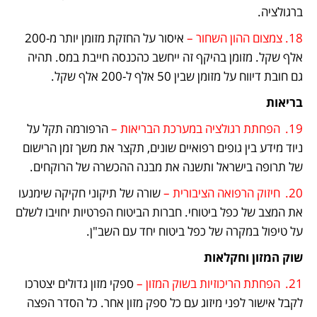
ברגולציה.
18. צמצום ההון השחור –
 איסור על החזקת מזומן יותר מ-200 
אלף שקל. מזומן בהיקף זה ייחשב כהכנסה חייבת במס. תהיה 
גם חובת דיווח על מזומן שבין 50 אלף ל-200 אלף שקל.
בריאות
19.	הפחתת רגולציה במערכת הבריאות –
 הרפורמה תקל על 
ניוד מידע בין גופים רפואיים שונים, תקצר את משך זמן הרישום 
של תרופה בישראל ותשנה את מבנה ההכשרה של הרוקחים.
20.	חיזוק הרפואה הציבורית – 
שורה של תיקוני חקיקה שימנעו 
את המצב של כפל ביטוחי. חברות הביטוח הפרטיות יחויבו לשלם 
על טיפול במקרה של כפל ביטוח יחד עם השב"ן.
שוק המזון וחקלאות
21.	הפחתת הריכוזיות בשוק המזון –
 ספקי מזון גדולים יצטרכו 
לקבל אישור לפני מיזוג עם כל ספק מזון אחר. כל הסדר הפצה 