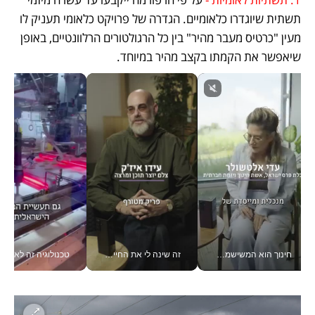
תשתית שיוגדרו כלאומיים. הגדרה של פרויקט כלאומי תעניק לו 
מעין "כרטיס מעבר מהיר" בין כל הרגולטורים הרלוונטיים, באופן 
שיאפשר את הקמתו בקצב מהיר במיוחד. 
חינוך הוא המשישמה של החיים שלי - V
זה שינה לי את החיים: איך עידו איז'ק הופך את הסמארטפון לכלי צילום מקצועי_v
טכנולוגיה זה לא רק בהייטק: גם תעשיי