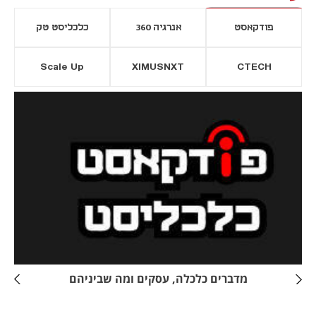
פודקאסט
אנרגיה 360
כלכליסט טק
Scale Up
XIMUSNXT
CTECH
יסייה חדשה
נפתח בכרטיסייה חדשה
מדברים כלכלה, עסקים ומה שביניהם