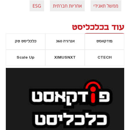
ממשל תאגידי
אחריות חברתית
ESG
עוד בכלכליסט
פודקאסט
אנרגיה 360
כלכליסט טק
Scale Up
XIMUSNXT
CTECH
יסייה חדשה
נפתח בכרטיסייה חדשה