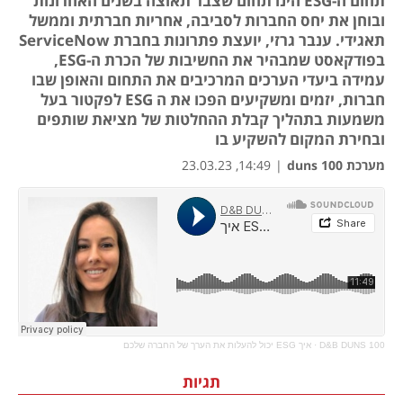
תחום ה-ESG הינו תחום שצבר תאוצה בשנים האחרונות
ובוחן את יחס החברות לסביבה, אחריות חברתית וממשל
תאגידי. ענבר גרזי, יועצת פתרונות בחברת ServiceNow
בפודקאסט שמבהיר את החשיבות של הכרת ה-ESG,
עמידה ביעדי הערכים המרכיבים את התחום והאופן שבו
חברות, יזמים ומשקיעים הפכו את ה ESG לפקטור בעל
משמעות בתהליך קבלת ההחלטות של מציאת שותפים
ובחירת המקום להשקיע בו
מערכת duns 100
|
14:49, 23.03.23
נפת
נפת
D&B DUNS 100
·
איך ESG יכול להעלות את הערך של החברה שלכם
תגיות