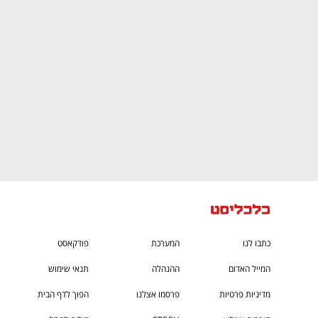
CTech – the
הבית של ההייטק הישראלי
כתבו לנו
המערכת
פודקאסט
המייל האדום
ההנהלה
תנאי שימוש
מדיניות פרטיות
פרסמו אצלנו
הפוך לדף הבית