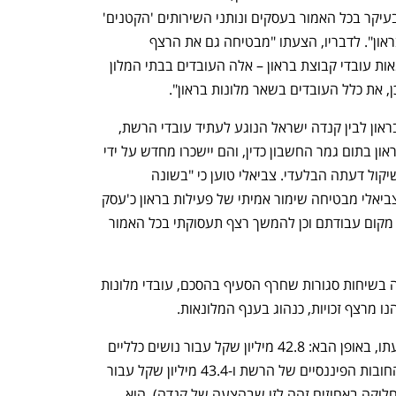
הנושים ומשפרת את מצבם משמעותית, בעיקר בכל האמור בעסקים ונותני השירותים 'הקטנים' 
שאינם מובטחים, ובתוך כך – כלל עובדי בראון". לדבריו, הצעתו "מבטיחה גם את הרצף 
התעסוקתי ושימור מקומות העבודה של מאות עובדי קבוצת בראון – אלה העובדים בבתי המלון 
 את כלל העובדים בשאר מלונות בראון". 
צביאלי מצטט חלק מההסכם שגובש בין בראון לבין קנדה ישראל הנוגע לעתיד עובדי הרשת, 
לפיו תסתיים העסקת כלל עובדי מלונות בראון בתום גמר החשבון כדין, והם יישכרו מחדש על ידי 
קנדה ישראל מלונות, כאשר הדבר נתון לשיקול דעתה הבלעדי. צביאלי טוען כי "בשונה 
מההצעה של קנדה, ההצעה של קבוצת צביאלי מבטיחה שימור אמיתי של פעילות בראון כ'עסק 
חי' בכל האמור בעובדים, שיזכו לשמר את מקום עבודתם וכן להמשך רצף תעסוקתי בכל האמור 
יש לציין שבקנדה ישראל הדגישו לאחרונה בשיחות סגורות שחרף הסעיף בהסכם, עובדי מלונות 
ו מרצף זכויות, כנהוג בענף המלונאות.  
התמורה שמציע צביאלי תתחלק, לפי הצעתו, באופן הבא: 42.8 מיליון שקל עבור נושים כלליים 
של בראון, 38.8 מיליון שקל עבור הסבת החובות הפיננסיים של הרשת ו-43.4 מיליון שקל עבור 
הסבת החוב של חברת הביטוח מנורה (החלוקה באחוזים זהה לזו שבהצעה של קנדה). הוא 