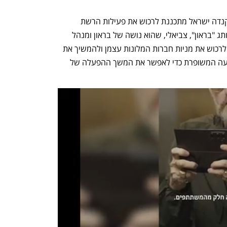
במלים אחרות, בעוד חברת המלונות של קנדה ישראל מתכננת לרכוש את פעילות הרשת 
 תוך שמירת מותג "בראון", צביאלי, שהוא נושה של בראון ומנהל 
איתה כיום סכסוך משפטי, מתכנן למעשה לרכוש את מניות חברות המלונות עצמן ולהמשיך את 
פעילות החברות. צביאלי טוען ש"יש בהצעה המשופרת כדי לאפשר את המשך ההפעלה של 