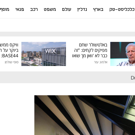
כלכליסט-טק
בארץ
נדל"ן
עולם
משפט
רכב
פנאי
מוסף
באלטשולר שחם
וויקס ממש
מפיקים לקחים: "זה
ביוקר על ר
כבר לא 'וואן מן' שואו
44
של גילעד"
אלמוג עזר
סופי שולמן
מיליון דולר
D