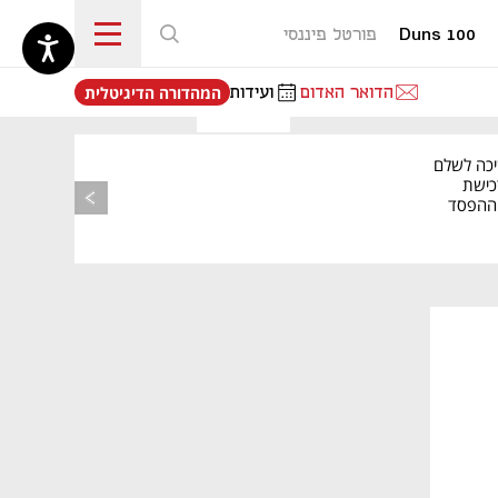
Duns 100
פורטל פיננסי
נפתח בכרטיסייה חדשה
הדואר האדום
ועידות
המהדורה הדיגיטלית
יכה לשלם
כישת
BASE: ההפסד
הרבעוני זינק ל-76