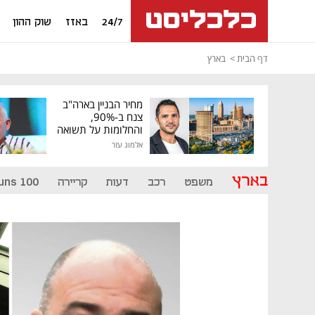
24/7
באזז
שוק ההון
דף הבית
בארץ
מחיר הבניין בארה"ב
צנח ב-90%,
והחלומות על תשואה
גבוהה התנפצו
אלמוג עזר
בארץ
משפט
רכב
דעות
קריירה
uns 100