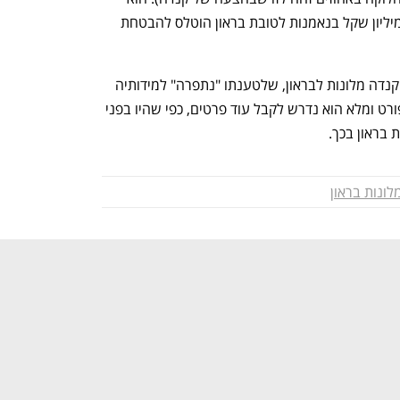
מתחייב להעמיד ערבות בנקאית של 3.5 מיליון שקל בנאמנות לטובת בראון הוטלס להבטחת 
צביאלי גם תוקף בהצעתו את העסקה בין קנדה מלונות לבראון, שלטענתו "נתפרה" למידותיה 
של קנדה, וכותב כי לצורך גיבוש הסדר מפורט ומלא הוא נדרש לקבל עוד פרטים, כפי שהיו בפני 
בראון בכך. 
לונות בראון
נפתח בכרטיסייה חדשה
נפתח בכרטיסייה חדשה