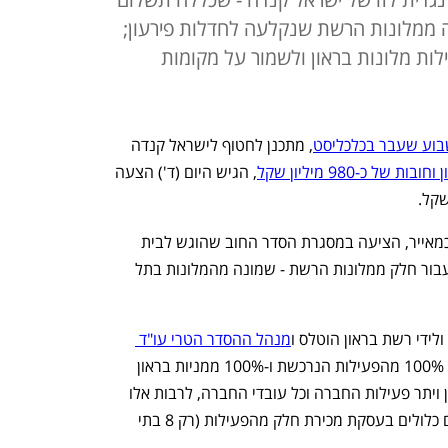
ר שמונה ממלונות הרשת שנקלעה לחדלות פירעון;
לות מלונות בראון ולשמור על מקומות
וע שעבר בכלכליסט
, מתכנן לחטוף לישראל קנדה 
ל כ-980 מיליון שקל
, הגיש היום (ד') הצעה 
ישראל קנדה, שבבעלות ברק רוזן ואסי טוכמאייר, הציעה במסגרת הסדר החוב שהוגש לבית 
המשפט תשלום של 112.5 מיליון שקל בעבור חלק ממלונות הרשת - שמונה מהמלונות בתל 
ידי רשת בראון הוטלס ו
מנהל ההסדר הטרי עו"ד 
, מציעה קבוצת צביאלי "לרכוש 100% מהפעילות הנרכשת ו-100% ממניות בראון 
הוטלס, כאשר בחברה יוותרו כל בתי המלון ויתר פעילות החברה וכל עובדי החברה, לרבות אלו 
שעובדים ביתר בתי המלון והנכסים שאינם כלולים בעסקת מכירת חלק מהפעילות (רק 8 בתי 