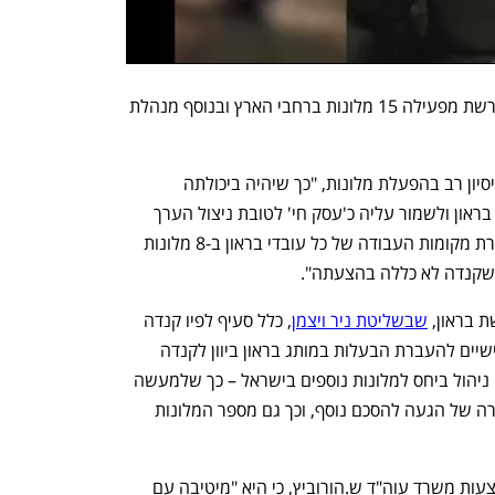
לפי הסדר החוב שהוגש בחודש שעבר, הרשת מפעילה 15 מלונות ברחבי הארץ ובנוסף מנהלת 
בהצעה של צביאלי נכתב כי לקבוצה יש ניסיון רב בהפעלת מלונות, "כך שיהיה ביכולתה 
להמשיך את הפעילות הקיימת של קבוצת בראון ולשמור עליה כ'עסק חי' לטובת ניצול הערך 
הקיים במלונות הרשת, מזעור נזקים ושמירת מקומות העבודה של כל עובדי בראון ב-8 מלונות 
 שקנדה לא כללה בהצעתה". 
 בראון, 
שבשליטת ניר ויצמן
, כלל סעיף לפיו קנדה 
מלונות תמשיך לנהל מו"מ עם צדדים שלישיים להעברת הבעלות במותג בראון ביוון לקנדה 
מלונות וכן להתקשרות בהסכמי שכירות או ניהול ביחס למלונות נוספים בישראל – כך שלמעשה 
התמורה הסופית יכולה בפועל לגדול במקרה של הגעה להסכם נוסף, וכך גם מספר המלונות 
עוד כותב צביאלי בהצעתו, שהוגשה באמצעות משרד עוה"ד ש.הורוביץ, כי היא "מיטיבה עם 