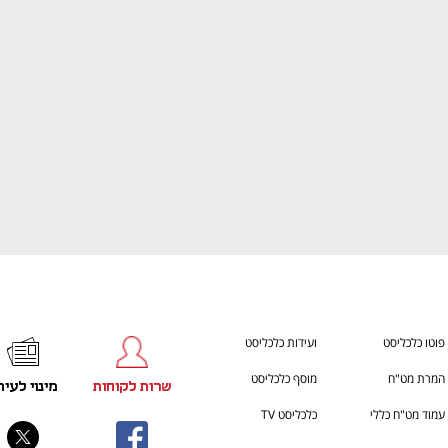
ענף במתח גבוה
מדברים כלכלה, עסקים ומה שב
פוטו כלכליסט
ועידות כלכליסט
המרת מט"ח
מוסף כלכליסט
שרות לקוחות
מינוי לעית
עמוד מט"ח כללי
כלכליסט TV