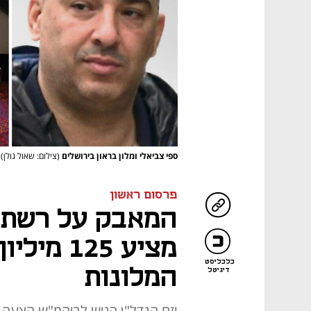
ספי צביאלי ומלון בראון בירושלים
(צילום: שאול גולן)
פרסום ראשון
המאבק על רשת ב
מציע 125
כלכליסט
המלונות
דיגיטל
יזם הנדל"ן הגיש לביהמ"ש הצעה 