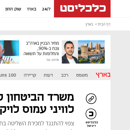
24/7
באזז
שוק ההון
דף הבית
בארץ
מחיר הבניין בארה"ב
צנח ב-90%,
והחלומות על תשואה
גבוהה התנפצו
אלמוג עזר
בארץ
משפט
רכב
דעות
קריירה
uns 100
משרד הביטחון ל
לוויני עמוס לויק
כלכליסט
דיגיטל