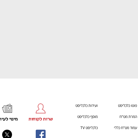
CTech – the gateway to Tech
הבית של ההייטק הישראל
פוטו כלכליסט
ועידות כלכליסט
המרת מט"ח
מוסף כלכליסט
שרות לקוחות
מינוי לעית
עמוד מט"ח כללי
כלכליסט TV