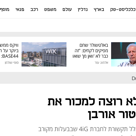
כלכליסט-טק
בארץ
נדל"ן
עולם
משפט
רכב
פנאי
מוסף
באלטשולר שחם
וויקס ממש
מפיקים לקחים: "זה
ביוקר על ר
כבר לא 'וואן מן' שואו
44
של גילעד"
אלמוג עזר
סופי שולמן
מיליון דולר
D
א רוצה למכור את
טור אורבן
צפוי להתנגד למכירת השליטה בחלל תקשורת לחברת 4iG שבבעלות מקורב