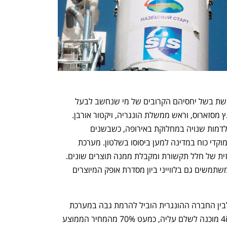
מערכת הביטחון מתנגדת לעסקה המתגבשת בשל יחסיהם הקרובים של מי שנחשב לבעל 
השליטה בחברת 4iG, איש העסקים לורינץ מסזארוס, וראש ממשלת הונגריה, ויקטור אורבן. 
אורבן, המכהן בתפקיד מאז 2010, נחשב לדמות שנויה במחלוקת באירופה, כשבשנים 
האחרונות יוחסו לו ניסיונות להשתלט על מוקדי כוח במדינה למען ביסוסו בשלטון. מערכת 
הביטחון הישראלית נחשבת ללקוחה מרכזית של חלל תקשורת ומקבלת ממנה תוצרים שונים. 
זאת, בזמן שצה"ל וגופי הביטחון השונים משתמשים גם בלווייני ביון מסדרת אופק המיוצרים 
מזכר ההבנות שנחתם בין חלל תקשורת לבין החברה ההונגרית הוביל להרמת גבה במערכת 
הביטחון, בייחוד בשל המחיר הגבוה ש־4iG מוכנה לשלם עליה, כמעט 70% מהמחיר הממוצע 