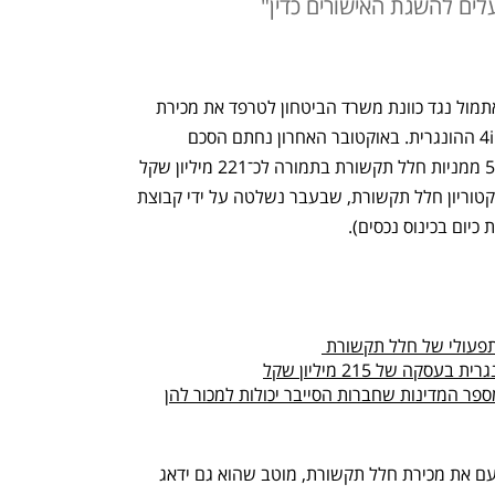
לים להשגת האישורים כדין"
גורמים בתעשיית החלל הישראלית יצאו אתמול נגד כוונת משרד הביטחון לטרפד את מכירת 
השליטה בחברת חלל תקשורת לחברת 4iG ההונגרית. באוקטובר האחרון נחתם הסכם 
שבמסגרתו תרכוש החברה ההונגרית 51% ממניות חלל תקשורת בתמורה לכ־221 מיליון שקל 
שיושקעו בחברה אחרי שאושר על ידי דירקטוריון חלל תקשורת, שבעבר נשלטה על ידי קבוצת 
כיום בכינוס נכסים). 
ה של 215 מיליון שקל
פר המדינות שחברות הסייבר יכולות למכור להן
"אם מישהו מטעם המדינה יטרפד גם הפעם את מכירת חלל תקשורת, מוטב שהוא גם ידאג 