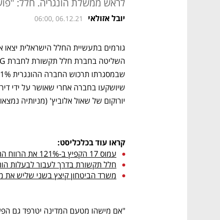
לראש ממשלת הונגריה. חלל: "פוע
יובל אזולאי
06:00, 06.12.21
יורוקום של שאול אלוביץ' (מניותיה נמצאות 
קראו עוד בכלכליסט:
עמוס 17 הקפיץ ב-121% את הרווח התפעולי של חלל תקשורת 
חלל תקשורת בדרך לעבור לבעלות הונגרית בעסק
משרד הביטחון קיצץ בשני שליש את מס