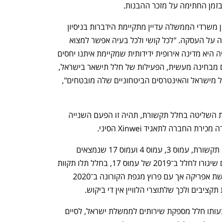
זמן החתימה על מזכר ההבנות. 
בין נציגי חלל והמנכ"ל שלה, דן זיצ'ק, לבין משרדי הממשלה עדיין מתקיימת הידברות בניסיון 
לקבל את האישורים שיאפשרו את החתימה על העסקה. "לכל קושי ולכל בעיה אפשר למצוא 
פתרון. צריך להתנהל בהיגיון בריא, הונגריה היא מדינה אירופית ידידותית שמקיימת איתנו יחסים 
מעולים, לא מאיימת על ביטחון ישראל וגם מבחינה מעשית, הפעילות של חלל תישאר בישראל, 
צוותי ההפעלה של הלוויינים ימשיכו לפעול מישראל והאינטרסים הביטחוניים שלה מובטחים", 
אם מערכת הביטחון אכן תטרפד את מכירת השליטה בחלל תקשורת, תהיה זו הפעם השנייה 
חלל תקשורת מפעילה כיום ארבעה לווייני תקשורת, עמוס 3, עמוס 4 ועמוס 17 שנמצאים 
בבעלותה, ועמוס 7 שאותו היא חוכרת. עם שיגורו לחלל ב־2019 של עמוס 17, בחלל תלו תקוות 
רבות בהזמנות משמעותיות מלקוחות ביבשת אפריקה אך עם פרוץ מגפת הקורונה ב־2020 
יבים ולכך שלתוצרי הלוויין אין די ביקוש.
בשנת 2026 צפוי הלוויין עמוס 3, שבאמצעותו חלל מספקת שירותים לממשלת ישראל, לסיים 