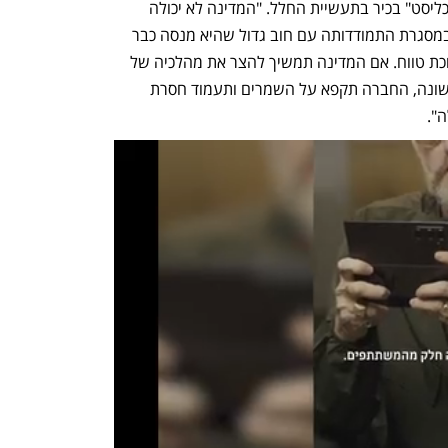
שהמדינה תזרים לחברה כסף", אמר ל"כלכליסט" בכיר בתעשיית החלל. "המדינה לא יכולה 
למנוע מחלל מהלכים עסקיים לגיטימיים במסגרת התמודדותה עם חוב גדול שהיא מנסה כבר 
זמן רב להקטין וליצירת תוחלת עסקית ארוכת טווח. אם המדינה תמשיך להצר את מהלכיה של 
חלל ותטרפד את מכירתה, לא בפעם הראשונה, החברה תקפא על השמרים ותעמוד חסרת 
ה".