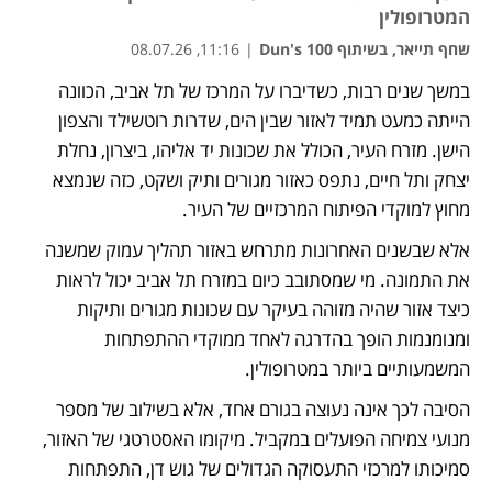
המטרופולין
שחף תייאר, בשיתוף Dun's 100
|
11:16, 08.07.26
במשך שנים רבות, כשדיברו על המרכז של תל אביב, הכוונה 
נפתח בכרטיסייה חדשה
נפתח בכרטיסייה חדשה
הייתה כמעט תמיד לאזור שבין הים, שדרות רוטשילד והצפון 
הישן. מזרח העיר, הכולל את שכונות יד אליהו, ביצרון, נחלת 
יצחק ותל חיים, נתפס כאזור מגורים ותיק ושקט, כזה שנמצא 
מחוץ למוקדי הפיתוח המרכזיים של העיר.
אלא שבשנים האחרונות מתרחש באזור תהליך עמוק שמשנה 
את התמונה. מי שמסתובב כיום במזרח תל אביב יכול לראות 
כיצד אזור שהיה מזוהה בעיקר עם שכונות מגורים ותיקות 
ומנומנמות הופך בהדרגה לאחד ממוקדי ההתפתחות 
המשמעותיים ביותר במטרופולין.
הסיבה לכך אינה נעוצה בגורם אחד, אלא בשילוב של מספר 
מנועי צמיחה הפועלים במקביל. מיקומו האסטרטגי של האזור, 
סמיכותו למרכזי התעסוקה הגדולים של גוש דן, התפתחות 