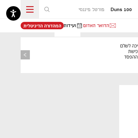
Duns 100
פורטל פיננסי
נפתח בכרטיסייה חדשה
הדואר האדום
ועידות
המהדורה הדיגיטלית
יכה לשלם
כישת
BASE: ההפסד
הרבעוני זינק ל-76