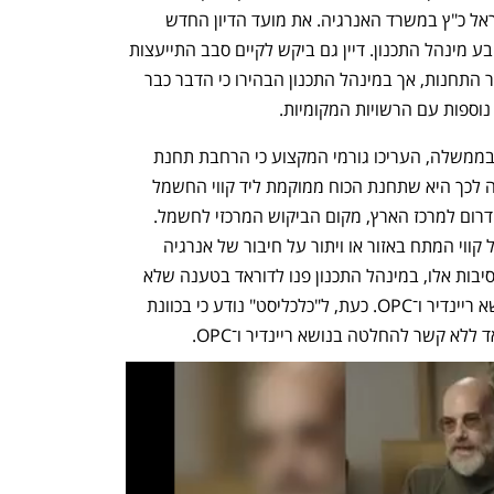
שעבר בעקבות הרוטציה בין אלי כהן לישראל כ"ץ במשרד האנרגיה. את מועד הדיון החדש 
ודחייתו לאחר מועד הבחירות המקומיות קבע מינהל התכנון. דיין גם ביקש לקיים סבב התייעצות 
נוסף עם הרשויות המקומיות לקראת אישור התחנות, אך במינהל התכנון הבהירו כי הדבר כבר 
וספות עם הרשויות המקומיות.
מתוך ארבע תחנות הכוח שעלו להצבעה בממשלה, העריכו גורמי המקצוע כי הרחבת תחנת 
דוראד היא בעדיפות הנמוכה ביותר. הסיבה לכך היא שתחנת הכוח ממוקמת ליד קווי החשמל 
המיועדים להולכת אנרגיות מתחדשות מהדרום למרכז הארץ, מקום הביקוש המרכזי לחשמל. 
לכן, אישור תחנת דוראד מחייב הרחבה של קווי המתח באזור או ויתור על חיבור של אנרגיה 
סולארית והמעבר לאנרגיות מתחדשות. מסיבות אלו, במינהל התכנון פנו לדוראד בטענה שלא 
יקדמו את היתר הבנייה עד להחלטה בנושא ריינדיר ו־OPC. כעת, ל"כלכליסט" נודע כי בכוונת 
לא קשר להחלטה בנושא ריינדיר ו־OPC.