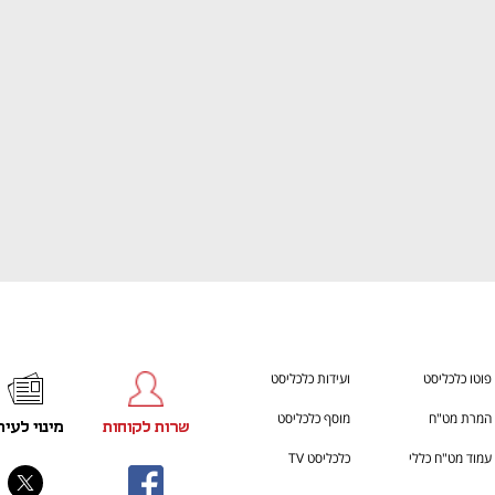
ענף במתח גבוה
מדברים כלכלה, עסקים ומה שב
פוטו כלכליסט
ועידות כלכליסט
המרת מט"ח
מוסף כלכליסט
שרות לקוחות
מינוי לעית
עמוד מט"ח כללי
כלכליסט TV