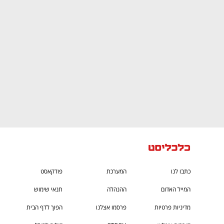
CTech – the
הבית של ההייטק הישראלי
כתבו לנו
המערכת
פודקאסט
המייל האדום
ההנהלה
תנאי שימוש
מדיניות פרטיות
פרסמו אצלנו
הפוך לדף הבית