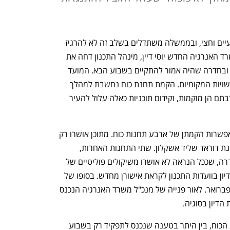
הבחירות המקומיות נמצאות במרחק שבועיים וחצי, ובממשלה משתדלים בשלב זה לא להרגיז 
ראשי רשויות מקומיות. לבקשת מנכ"ל משרד האנרגיה החדש יוסי דיין, מינהל התכנון דחה את 
הדיון על הקמת תחנות כוח חדשות בשרון ובחדרה שהיה אמור להתקיים בשבוע הבא. המועד 
החדש הוא ב־4 במרץ, לאחר הבחירות לרשויות המקומיות. הקמת תחנת כוח נחשבת למהלך 
מאוד לא פופולרי בקרב תושבים אשר בקרבתם הן מוקמות, וקידום תוכניות כאלה עלול להעיר 
 אפשרות הקמתן של ארבע תחנות כוח. מתוכן אושרו רק 
שתיים: קסם שליד ראש העין והרחבת תחנת דוראד שליד אשקלון. שתי התחנות האחרות, 
ריינדיר שבשרון והרחבת תחנת OPC בחדרה, שככל הנראה לא אושרו משיקולים פוליטיים של 
שר האנרגיה הקודם ישראל כ"ץ, הוחזרו לדיון בוועדות התכנון לקראת אישורן מחדש. בסופו של 
דבר הוחלט שהדיון הנוסף יתקיים ב־19 בפברואר. לאור פנייה של מנכ"ל משרד האנרגיה הנכנס 
 הדיון בסוגיה.
דיין ביקש לדחות את הדיון בהקמת תחנות הכוח, בין היתר בטענה שנכנס לתפקיד רק בשבוע 