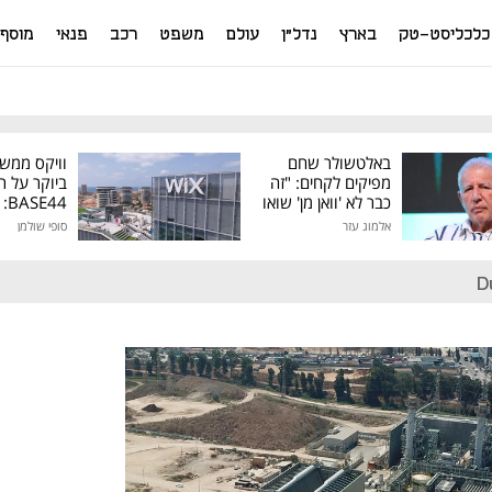
כלכליסט-טק
בארץ
נדל"ן
עולם
משפט
רכב
פנאי
מוסף
באלטשולר שחם
וויקס ממש
מפיקים לקחים: "זה
ביוקר על ר
כבר לא 'וואן מן' שואו
44
של גילעד"
אלמוג עזר
סופי שולמן
מיליון דולר
D