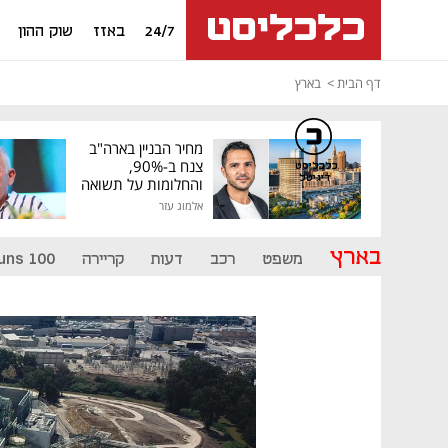
24/7
באזז
שוק ההון
דף הבית
בארץ
מחיר הבניין בארה"ב
צנח ב-90%,
כלכליסט
דיגיטל
והחלומות על תשואה
גבוהה התנפצו
אלמוג עזר
בארץ
משפט
רכב
דעות
קריירה
uns 100