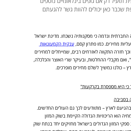
תועיל רק אם גופים בינלאומיים נוספים
פת שכבר כאן יכולים להוות גשר להגעתם
אנו נמצאים למעלה מעשור אחרי המחאה החברתית ונדמה כי מסקנותיה נשכחו. מדינת ישראל 
יות מחירים. כמו פתרון קסם, 
ענקית הקמעונאות 
ר הודיעה כי תעלה ארצה, וכך חזרה התקווה לאזרחים רבים, שמייחלים למחירים 
שפויים. הבעיה היא שמדובר ב"טיפה בים", ואם מקבלי ההחלטות, ובעיקר שרי האוצר והכלכלה, 
רץ – כולנו נמשיך לשלם מחירים מופרכים.
 כי היא מספסרת בקרקעות"
 בסביבה
ישראל יקרה. אזרחי ישראל מודעים לכך, ובהגיעם לארץ – מתוודעים לכך גם העולים החדשים. 
אחד הדברים המרכזיים שגורמים ליוקר המחיה הוא הריכוזיות הגדולה הקיימת בשוק המזון 
הישראלי. לפי דו"ח מבקר המדינה, עשרת ספקי המזון הגדולים בישראל מחזיקים יחד בנתח שוק 