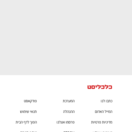
CTech – the
הבית של ההייטק הישראלי
כתבו לנו
המערכת
פודקאסט
המייל האדום
ההנהלה
תנאי שימוש
מדיניות פרטיות
פרסמו אצלנו
הפוך לדף הבית