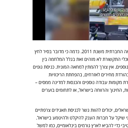
הימים הנוכחיים מזכירים לרבים את המחאה החברתית משנת 2011. נדמה כי מדובר בסיר לחץ 
שעומד להתפוצץ, אבל מקבלי ההחלטות וכלי התקשורת לא מזהים זאת בגלל המלחמה בין 
רוסיה ואוקראינה, פיגועי הטרור ואירועים נוספים. אין צורך להמתין למחאה המונית. כניסת גופים 
בינלאומיים חזקים לישראל תועיל לא רק בהורדת מחירים לאזרחים, בהפחתת הריכוזיות 
ובהגברת התחרותיות בשוק; אלא גם ביצירת מקומות עבודה נוספים והכנסות למדינה ממסים – 
כספים שניתן לנתב לפיתוח וקידום הבריאות, החינוך והרווחה בישראל, או לתחומים בוערים 
עולי צרפת, שמונים מאות אלפי אזרחים ישראלים, יכולים להוות גשר לכניסת תאגידים צרפתיים 
נוספים, ולהוות גשר כלכלי, חברתי ותרבותי שיקל על חברות הענק להיקלט ולהיטמע בישראל. 
ניתן וצריך כבר היום לפעול באופן פרו-אקטיבי כדי להביא לארץ גורמים בינלאומיים, כמו למשל 