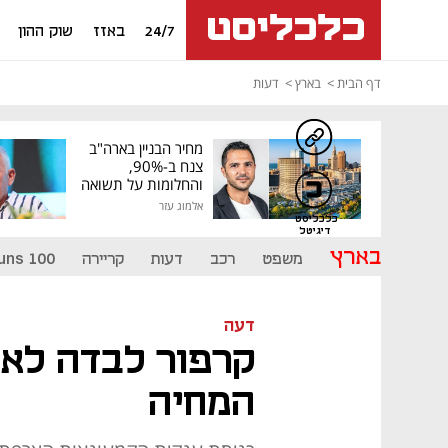
24/7
באזז
שוק ההון
דף הבית
בארץ
דעות
מחיר הבניין בארה"ב
צנח ב-90%,
והחלומות על תשואה
גבוהה התנפצו
אלמוג עזר
כלכליסט
דיגיטל
בארץ
משפט
רכב
דעות
קריירה
uns 100
דעה
קרפור לבדה לא ת
המחיה