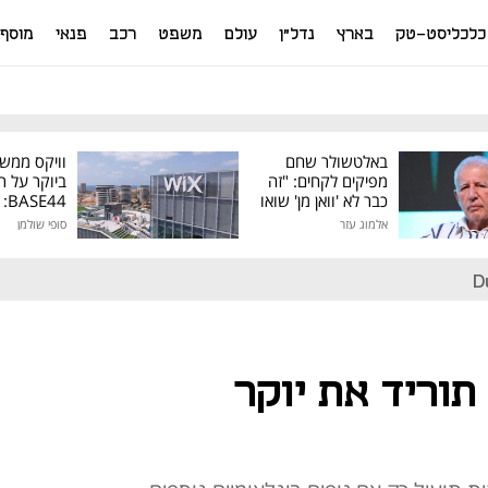
כלכליסט-טק
בארץ
נדל"ן
עולם
משפט
רכב
פנאי
מוסף
באלטשולר שחם
וויקס ממש
מפיקים לקחים: "זה
ביוקר על ר
כבר לא 'וואן מן' שואו
44
של גילעד"
אלמוג עזר
סופי שולמן
מיליון דולר
D
וריד את יוקר