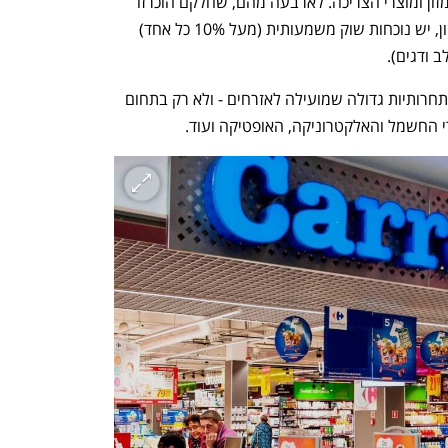
המוערך בשיעור של כ-54% מכלל ענף המזון ומוצרי הצריכה. לארבעה מהם, שחלקם הוכרזו 
כבעלי מונופול בכמה קטגוריות בענף המזון, יש נוכחות שוק משמעותית (מעל 10% כל אחד) 
 ודגים). 
יש גם מציאות אחרת. בצרפת, למשל, יש תחרותיות גדולה שמועילה לאזרחים - ולא רק בתחום 
י החשמל והאלקטרוניקה, האופטיקה ועוד.