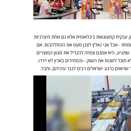
כניסתה של קרפור לישראל, בהיותה לא רק ענקית קמעונאות בינלאומית אלא גם אחת מיצרניות 
המזון ומוצרי הצריכה הגדולות בעולם, משמחת - אבל אני נאלץ לצנן מעט את ההתלהבות. אם 
קרפור תהיה הנציגה הבינלאומית היחידה שתגיע, היא אמנם צפויה להגדיל את מגוון המוצרים 
שנמכרים בארץ, אבל סביר להניח שהיא לא תוכל לשנות את השוק - והמחירים בארץ לא יירדו. 
שרואים כרגע ישראלים רבים לנגד עיניהם, וחבל. 