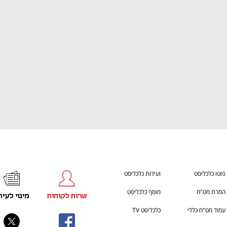
ענף במתח גבוה
מדברים כלכלה, עסקים ומה שב
פוטו כלכליסט
ועידות כלכליסט
המרת מט"ח
מוסף כלכליסט
שרות לקוחות
מינוי לעית
עמוד מט"ח כללי
כלכליסט TV