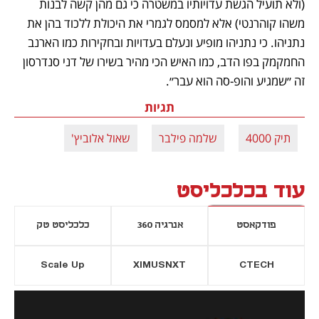
(ולא תועיל הגשת עדויותיו במשטרה כי גם מהן קשה לבנות 
משהו קוהרנטי) אלא למסמס לגמרי את היכולת ללכוד בהן את 
נתניהו. כי נתניהו מופיע ונעלם בעדויות ובחקירות כמו הארנב 
החמקמק בפו הדב, כמו האיש הכי מהיר בשירו של דני סנדרסון 
זה ״שמגיע והופ-סה הוא עבר״.
תגיות
תיק 4000
שלמה פילבר
שאול אלוביץ'
עוד בכלכליסט
פודקאסט
אנרגיה 360
כלכליסט טק
Scale Up
XIMUSNXT
CTECH
יסייה חדשה
נפתח בכרטיסייה חדשה