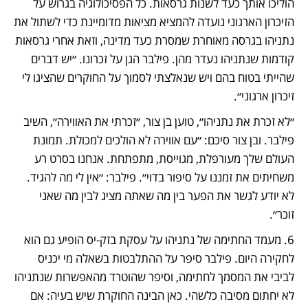
הוליכו אותך כעד לשנות גרסאות. כל הפסיכולוגיה בגרוש על 
הזיכרון הארגוני נועדה להמציא מציאות מדומיינת כדי לשתול את 
נתניהו בגרסה מאוחרת שמסרת כעד מדינה, וזאת אחרי גרסאות 
קודמות שנתניהו נעדר מהן. פילבר הגן על זכרונו. ״יש דברים 
שהייתי בטוח בהם ויש שנאלצתי לסמוך על החוקרים שהציגו לי 
זיכרון ארגוני״.
״לא זכרת את נתניהו״, טוען בן צור, ״זכרתי את האווירה״, השיב 
פילבר. ובן צור סיכם: ״עם אווירה לא הולכים למכולת. תמונת 
העולם שלך מעורפלת, מגוייסת, מתפתחת. אנחנו בסרט רע 
משחיתים את זמננו על סיפור בדוי״. פילבר: ״אין לי מה להגיד. 
לא יודע לגשר את הפער בין מה שאתה מציג לבין מה שאני 
זוכר״.
6. מעמד החתימה של נתניהו על עסקת בזק-יס הופיע גם הוא 
לחקירה היום. פילבר סיפר על ההתלבטות בשאלה מי יכניס 
לביבי את המסמך לחתימה, וסיפר שהוטרד מהאפשרות שנתניהו 
לא יחתום מסיבה כלשהי. כאן הבינה החוקרת שיש בעיה: אם 