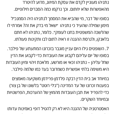
נתניהו מעוניין לקדם את עסקת המיזוג, מדוע להיטרד 
מהאפשרות שלא יחתום. וכך נרקמו כמה הסברים חילופיים. 
בסופו של דבר, מי שהביא את המסמך לנתניהו היה הסמנכ״ל 
מימון שמילה שהעיד כי נתניהו  ״שאל מי בדק את זה? אמרתי לו 
שהלשכה המשפטית בחנו לעומק״. כלומר, נתניהו לא חתם 
בלאנקו, ולגרסת ההגנה זו ראיה לתום לבו ותקינות פעולתו.
7. השופטים גילו היום עניין מוגבר בזכרונו המתעתע של פילבר. 
בסופו של יום עליהם לקבוע את העובדות כדי לקבוע את הדין 
שחל עליהן – נתניהו זכאי או מורשע. מלאכת זיהוי ומיון העובדות 
היא משימה בלתי אפשרית כשמדובר בעד כמו שלמה פילבר. 
במיוחד אב בית הדין רבקה פלדמן-פרידמן משקיעה מאמצים 
בפענוח זכרונו של עד המדינה ("ג׳לי רוטט" בלשונו של בן צור) 
כדי להפריד את תבן העובדות מהמוץ של ההערכות, הפרשנויות 
ובמיוחד השקרים.
האסטרטגיה של ההגנה היא לא רק להטיל דופי באמינות עדותו 