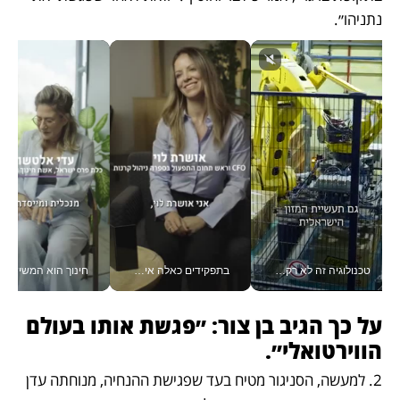
נתניהו״.
טכנולוגיה זה לא רק בהייטק: גם תעשיית המזון הישראלית מאמצת כלי AI, אוטומציה וניתוח דאטה בזמן אמת
בתפקידים כאלה אי אפשר לחכות: אושרת לוי מניעה השקעות ענק מהטלפון_v
חינוך הוא המש
על כך הגיב בן צור: ״פגשת אותו בעולם 
הווירטואלי״.
2. למעשה, הסניגור מטיח בעד שפגישת ההנחיה, מנוחתה עדן 