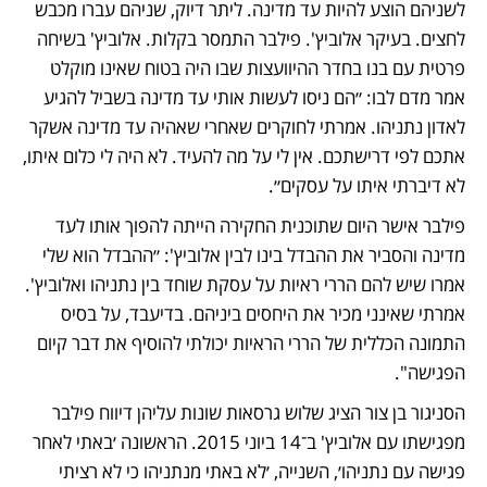
לשניהם הוצע להיות עד מדינה. ליתר דיוק, שניהם עברו מכבש 
לחצים. בעיקר אלוביץ'. פילבר התמסר בקלות. אלוביץ' בשיחה 
פרטית עם בנו בחדר ההיוועצות שבו היה בטוח שאינו מוקלט 
אמר מדם לבו: ״הם ניסו לעשות אותי עד מדינה בשביל להגיע 
לאדון נתניהו. אמרתי לחוקרים שאחרי שאהיה עד מדינה אשקר 
אתכם לפי דרישתכם. אין לי על מה להעיד. לא היה לי כלום איתו, 
לא דיברתי איתו על עסקים״.
פילבר אישר היום שתוכנית החקירה הייתה להפוך אותו לעד 
מדינה והסביר את ההבדל בינו לבין אלוביץ': ״ההבדל הוא שלי 
אמרו שיש להם הררי ראיות על עסקת שוחד בין נתניהו ואלוביץ'. 
אמרתי שאינני מכיר את היחסים ביניהם. בדיעבד, על בסיס 
התמונה הכללית של הררי הראיות יכולתי להוסיף את דבר קיום 
הפגישה".
הסניגור בן צור הציג שלוש גרסאות שונות עליהן דיווח פילבר 
מפגישתו עם אלוביץ' ב־14 ביוני 2015. הראשונה ׳באתי לאחר 
פגישה עם נתניהו׳, השנייה, ׳לא באתי מנתניהו כי לא רציתי 