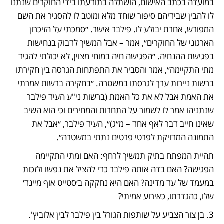
במועדה בכתב האישום, הושתלה בתודעתו בידי החוקרים שנתנו 
לו להבין שבידיהם סיפור שוחד מלא ומוטב לו להסגיר את השם 
המפורש, אחרת יבולע לו. פילבר אישר. ״סמכתי על הזיכרון 
הארגוני של החוקרים״, אמר – אבל המשיך לדבוק בנחישות 
בפגישת ההנחיה. ״הפגישה חיה במוחי מצוין, לא יכולתי להגיד 
מתי התקיימה״, אמר והסביר את התפתחות הגרסה בין חקירתו 
ברשות ניירות ערך לגרסתו במשטרה. ״בחקירה ברשות אמרתי 
את האמת אבל לא את כל האמת (ברשות ני"ע העיד פילבר 
שנתניהו אמר לו לשמור על התחרות והמחירים וכי הוא השיב 
שאינו חייב דבר לאף אחד – מ״ג)״, העיד פילבר, ״אבל את 
התמונה המדויקת לפרטי פרטים נתתי במשטרה״. 
תהיית המפתח בתיק תמשיך לרחף: האם ומתי התקיימה 
הפגישה? האם בדה אותה פילבר כדי להציל את נפשו ולזכות 
במעמד של עד מדינה? האם היא נחקקה ב׳סטייט אוף מיינד׳ 
שלו, כהגדרתו, כאירוע אמיתי?
3. בן צור הצביע על שותפות הגורל בין פילבר לבין אלוביץ'. 