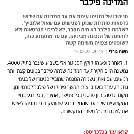
המדינה פילבר
סניגורו של נתניהו עימת את עד המדינה עם שלוש
גרסאות סותרות שנתן לפגישתו עם שאול אלוביץ'.
לשלמה פילבר לא היה הסבר, לא לריבוי הגרסאות ולא
לזהותה של הנכונה מביניהן. עם עד מתעתע כזה,
לשופטים צפויה משימה קשה
משה גורלי
|
20:13, 16.05.22
1. לאחר מופע הזיקוקין הסניגוריאלי בשבוע שעבר בתיק 4000, 
נפתח בכרטיסייה חדשה
נפתח בכרטיסייה חדשה
נפתח בכרטיסייה חדשה
נמשכה היום חקירת עד המדינה שלמה פילבר בטונים קצת יותר 
רגועים. עם זאת, נשמרה המגמה שמוביל סניגורו של בנימין 
נתניהו, עו״ד בועז בן צור: המשך פירוקו של פילבר לגורמי זמן, 
מקום וגרסה. דיון פרטני בכל פגישה, אמירה, בכל רגע בחייו 
המקצועיים של העד שהחלו ברגע שהוזעק בידי נתניהו לאייש 
את לשכת מנכ״ל משרד התקשורת.
קראו עוד בכלכליסט: