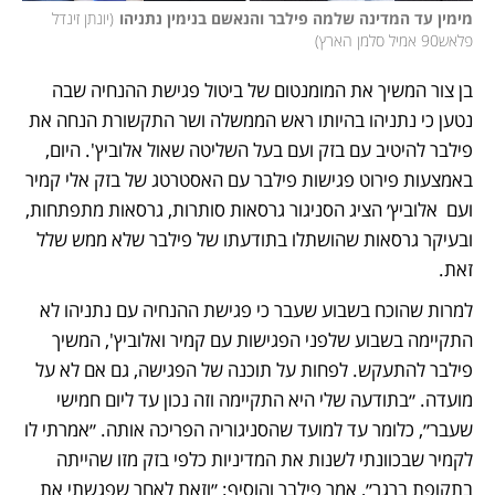
מימין עד המדינה שלמה פילבר והנאשם בנימין נתניהו
(
יונתן זינדל 
פלאש90 אמיל סלמן הארץ
)
בן צור המשיך את המומנטום של ביטול פגישת ההנחיה שבה 
נטען כי נתניהו בהיותו ראש הממשלה ושר התקשורת הנחה את 
פילבר להיטיב עם בזק ועם בעל השליטה שאול אלוביץ'. היום, 
באמצעות פירוט פגישות פילבר עם האסטרטג של בזק אלי קמיר 
ועם  אלוביץ׳ הציג הסניגור גרסאות סותרות, גרסאות מתפתחות, 
ובעיקר גרסאות שהושתלו בתודעתו של פילבר שלא ממש שלל 
זאת.
למרות שהוכח בשבוע שעבר כי פגישת ההנחיה עם נתניהו לא 
התקיימה בשבוע שלפני הפגישות עם קמיר ואלוביץ', המשיך 
פילבר להתעקש. לפחות על תוכנה של הפגישה, גם אם לא על 
מועדה. ״בתודעה שלי היא התקיימה וזה נכון עד ליום חמישי 
שעבר״, כלומר עד למועד שהסניגוריה הפריכה אותה. ״אמרתי לו 
לקמיר שבכוונתי לשנות את המדיניות כלפי בזק מזו שהייתה 
בתקופת ברגר״, אמר פילבר והוסיף: ״וזאת לאחר שפגשתי את 