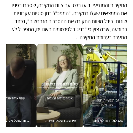
החקירות והמודיעין בועז בלט ועם צוות החקירה, שסקרו בפניו 
את הממצאים שעלו בחקירה. "המפכ"ל בחן סוגיות עקרוניות 
שונות וקיבל מצוות החקירה את ההסברים הנדרשים", נכתב 
בהודעה, שבה צוין כי "בניגוד לפרסומים השגויים, המפכ"ל לא 
התערב בעבודת החקירה".
טכנולוגיה זה לא רק בהייטק: גם תעשיית המזון הישראלית מאמצת כלי AI, אוטומציה וניתוח דאטה בזמן אמת
אין שעה שלא התעסקתי במשבר - טל אלכסנדרוביץ’ שגב מנהלת משברים תקשורתיים מכל מקום עם ה- Galaxy Z Fold8 Ultra שלה_v
בתור מנכל אני מקבל מאות הח