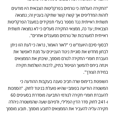
"החקירה העלתה כי גורמים בפרקליטות הצבאית היו מודעים 
לזהות המדליפים אך קשרו קשר שתיקה בעניין זה; נמצאה 
תשתית ראייתית נגד מספר בעלי תפקידים במעגל הפרקליטות 
הצבאית; עד כה, ממצאי החקירה מעלים כי לא נמצאה תשתית 
ראייתית למעורבות של גורמים ממעגלים אחרים".
לבסוף סיכם היועמ"ש כי "לאור האמור, נראה כי לעת הזו ניתן 
לבחון מחדש את סוגיית ניגוד העניינים על מנת לאפשר את 
העברת חומרי החקירה לגורם מוסמך, שיבחן את הממצאים 
וינחה ביחס להמשך הטיפול בתיק, לרבות השלמות חקירה 
במידת הצורך".
השופטת בדימוס שרה חביב טענה בעקבות ההודעה כי 
המשטרה הודיעה בפומבי שהיא פועלת בניגוד לחוק. "הסמכות 
להעברת חומרי חקירה לגורמי התביעה מוסדרת בסעיפים 60 
ו-241 לחוק סדר הדין הפלילי, ולפיהם שעה שהמשטרה ניהלה 
חקירה עליה להעביר את הממצאים לתובע מוסמך. תובע מוסמך 