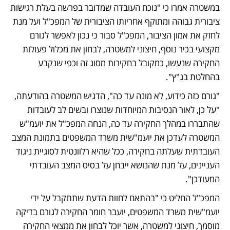
במשטרה אמרו כי "נוכח העובדה שמדובר בפרשה בעלת רגישות 
ציבורית גבוהה ומתוקף אחריותו הציבורית של המפכ"ל ועל מנת 
לחזק את אמון הציבור, המפכ"ל סבור כי נכון לאפשר לגורם 
מקצועי בכיר נוסף, חיצוני למשטרה, לבחון את מכלול פעולות 
החקירה שנעשו, כמקובל בחקירות מסוג זה וכפי שנקבע 
בהחלטת בג"ץ".
"גורם כזה כידוע, לא מונה עד כה", הדגיש המשטרה בהודעתה, 
"על כן, לאור הנסיבות המיוחדות שנוצרו ובשים לב לעובדות 
שהתבררו במהלך החקירה עד כה, הנחה המפכ"ל את יועמ"ש 
המשטרה לעדכן את יועמ"שית משרד המשפטים בתמונת המצב 
העובדתית שעלתה בחקירה, ככל שהיא רלוונטית לסוגיית ניגוד 
העניינים, על מנת שהנושא ייבחן על בסיס המצב העובדתי 
המעודכן".
המפכ"ל החליט כי "בהתאם לחוות הדעת שתתקבל על ידי 
יועמ"שית משרד המשפטים, יועבר חומר החקירה לגורם בדיקה 
מוסמך, חיצוני למשטרה, אשר יוכל לבחון את ממצאי החקירה 