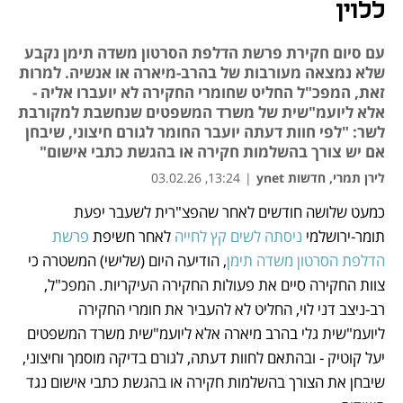
ללוין
עם סיום חקירת פרשת הדלפת הסרטון משדה תימן נקבע
שלא נמצאה מעורבות של בהרב-מיארה או אנשיה. למרות
זאת, המפכ"ל החליט שחומרי החקירה לא יועברו אליה -
אלא ליועמ"שית של משרד המשפטים שנחשבת למקורבת
לשר: "לפי חוות דעתה יועבר החומר לגורם חיצוני, שיבחן
אם יש צורך בהשלמות חקירה או בהגשת כתבי אישום"
לירן תמרי, חדשות ynet
|
13:24, 03.02.26
כמעט שלושה חודשים לאחר שהפצ"רית לשעבר יפעת 
נפתח בכרטיסייה חדשה
נפתח בכרטיסייה חדשה
נפתח בכרטיסייה חדשה
תומר-ירושלמי 
ניסתה לשים קץ לחייה
 לאחר חשיפת 
פרשת 
הדלפת הסרטון משדה תימן
, הודיעה היום (שלישי) המשטרה כי 
צוות החקירה סיים את פעולות החקירה העיקריות. המפכ"ל, 
רב-ניצב דני לוי, החליט לא להעביר את חומרי החקירה 
ליועמ"שית גלי בהרב מיארה אלא ליועמ"שית משרד המשפטים 
יעל קוטיק - ובהתאם לחוות דעתה, לגורם בדיקה מוסמך וחיצוני, 
שיבחן את הצורך בהשלמות חקירה או בהגשת כתבי אישום נגד 