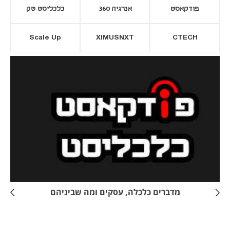
פודקאסט
אנרגיה 360
כלכליסט טק
Scale Up
XIMUSNXT
CTECH
יסייה חדשה
נפתח בכרטיסייה חדשה
מדברים כלכלה, עסקים ומה שביניהם