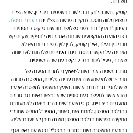
חשודים.
קוטיק נחשבת למקורבת לשר המשפטים יריב לוין, שלא הצליח 
למצוא מלווה מוסכם לחקירת פרשת הפצ"רית ו
מועמדיו נפסלו
. 
בעיתון "הארץ" דווח לפני כשלושה חודשים כי קוטיק הסתירה 
בפני הוועדה המקצועית שבחנה את מינויה לתפקיד שקיים קשר 
חברי בין בעלה, אילון קוטיק, לבין לוין. לפי הדיווח היא לא 
הצהירה על הקשר בהסדר ניגוד העניינים שלה וגם לא דיווחה 
שאחיה, פעיל ליכוד מרכזי, בקשר עם שר המשפטים.
גורם במשטרה אמר היום ל-ynet כי למרות הטענה של 
תומר-ירושלמי שמעשיה אינם עבירה פלילית, המשטרה סבורה 
שיש להגיד נגדה כתב אישום. היועץ המשפטי למשטרה אלעזר 
כהנא אישר למעשה כעת סופית שלא נמצאו ראיות נגד גורמים 
ממעגלים חיצוניים, וכן כי היועמ"שית בהרב מיארה לא מעורבת 
בהדלפת הסרטון. למרות זאת, כאמור, המפכ"ל החליט שחומרי 
החקירה בפרשת הדלפת הסרטון משדה תימן לא יועברו אליה.
בהודעת המשטרה היום נכתב כי המפכ"ל נפגש עם ראש אגף 