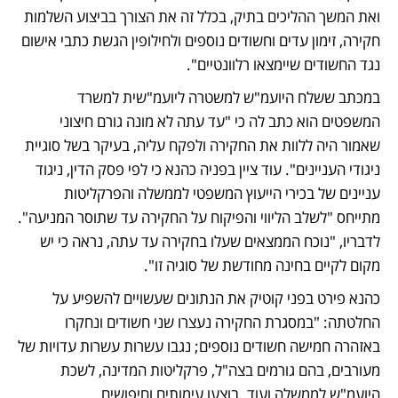
ואת המשך ההליכים בתיק, בכלל זה את הצורך בביצוע השלמות 
חקירה, זימון עדים וחשודים נוספים ולחילופין הגשת כתבי אישום 
נגד החשודים שיימצאו רלוונטיים".
במכתב ששלח היועמ"ש למשטרה ליועמ"שית למשרד 
המשפטים הוא כתב לה כי "עד עתה לא מונה גורם חיצוני 
שאמור היה ללוות את החקירה ולפקח עליה, בעיקר בשל סוגיית 
ניגודי העניינים". עוד ציין בפניה כהנא כי לפי פסק הדין, ניגוד 
עניינים של בכירי הייעוץ המשפטי לממשלה והפרקליטות 
מתייחס "לשלב הליווי והפיקוח על החקירה עד שתוסר המניעה". 
לדבריו, "נוכח הממצאים שעלו בחקירה עד עתה, נראה כי יש 
מקום לקיים בחינה מחודשת של סוגיה זו".
כהנא פירט בפני קוטיק את הנתונים שעשויים להשפיע על 
החלטתה: "במסגרת החקירה נעצרו שני חשודים ונחקרו 
באזהרה חמישה חשודים נוספים; נגבו עשרות עשרות עדויות של 
מעורבים, בהם גורמים בצה"ל, פרקליטות המדינה, לשכת 
היועמ"ש לממשלה ועוד. בוצעו עימותים וחיפושים.