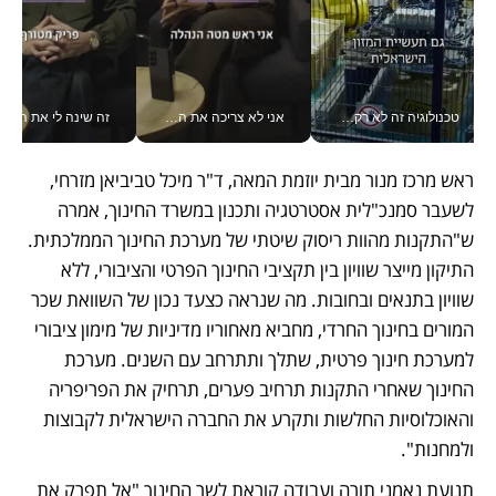
טכנולוגיה זה לא רק בהייטק: גם תעשיית המזון הישראלית מאמצת כלי AI, אוטומציה וניתוח דאטה בזמן אמת
אני לא צריכה את המשרד: רונית שרעבי-חדד מנהלת ארגון של 30000 עובדים מכל מקום_v
זה שינה לי את החיים: 
ראש מרכז מנור מבית יוזמת המאה, ד"ר מיכל טביביאן מזרחי, 
לשעבר סמנכ"לית אסטרטגיה ותכנון במשרד החינוך, אמרה 
ש"התקנות מהוות ריסוק שיטתי של מערכת החינוך הממלכתית. 
התיקון מייצר שוויון בין תקציבי החינוך הפרטי והציבורי, ללא 
שוויון בתנאים ובחובות. מה שנראה כצעד נכון של השוואת שכר 
המורים בחינוך החרדי, מחביא מאחוריו מדיניות של מימון ציבורי 
למערכת חינוך פרטית, שתלך ותתרחב עם השנים. מערכת 
החינוך שאחרי התקנות תרחיב פערים, תרחיק את הפריפריה 
והאוכלוסיות החלשות ותקרע את החברה הישראלית לקבוצות 
ולמחנות".
תנועת נאמני תורה ועבודה קוראת לשר החינוך "אל תפרק את 