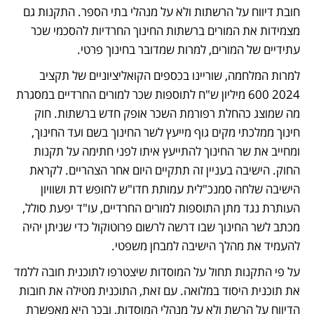
חובת דיווח על הרשתות ולא על מנהלי בתי הספר. התקנות גם 
מצמידות את המורים ברשתות החינוך החרדיות להסכמי שכר 
עתידיים של המורים, למרות שמדובר בחינוך פרטי.
למרות המלחמה, שוריינו בכספים הקואליציוניים של תקציב 
2024 600 מיליון ש"ח לתוספות שכר למורים החרדיים במסגרת 
מה שמוצג כהחלת רפורמת השכר אופק חדש ברשתות. חוק 
חינוך ממלכתי מקים גוף מייעץ לשר החינוך בשם ועד החינוך, 
ומחייב את שר החינוך להתייעץ איתו לפני חתימה על תקנות 
החוק. הישיבה בעניין זה תתקיים היום אחר הצהריים. לקראת 
הישיבה שלחה סמנכ"לית עמותת חדו"ש לחופש דת ושוויון 
העותרת נגד מתן התוספות למורים החרדיים, עו"ד יפעת סולל, 
מכתב לשר החינוך שבו דרשה לרשום פרוטוקול כדי שניתן יהיה 
להעמיד את מהלך הישיבה למבחן משפטי.
על פי התקנות תחול על המוסדות שיצטרפו לתוכנית חובה ללמד 
את תוכנית היסוד במלואה. עם זאת, התוכנית מטילה את חובות 
הדיווח על הרשת ולא על מנהלי המוסדות, ובכך היא מאפשרת 