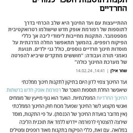
תקנות תוספות השכר למורים
החרדיים
ההתייעצות עם ועד החינוך היא שלב הכרחי בדרך
לתוספות של רפורמת אופק חדש שישולמו רטרואקטיבית
מספטמבר. התקנות מחייבות לימודי ליבה אך כללי
הפיקוח רופפים. בהמשך תתאפשר החלה הדרגתית על
מוסדות חינוך חרדיים נוספים, כולל גני ילדים. תנועת
נאמני תורה ועבודה: "חוששים מתקדים שיביא להפרטה
של מערכת החינוך כולה"
שחר אילן
|
14:41, 14.02.24
ועד החינוך צפוי לדון היום בתיקון לתקנות חינוך ממלכתי 
נפתח בכרטיסייה חדשה
נפתח בכרטיסייה חדשה
נפתח בכרטיסייה חדשה
שיאפשר החלת תוספות השכר של 
רפורמת אופק חדש ברשתות 
החינוך החרדיות
 המפלגתיות. הוועד הוא גוף מייעץ של מומחים 
ואנשי מקצוע לשר החינוך שפועל מכוח חוק החינוך הממלכתי 
(אין מדובר בוועדת החינוך של הכנסת). על פי התקנות, מוסד 
שירצה להצטרף לרפורמה יידרש ללמד את תוכנית הליבה 
במלואה. עם זאת, כללי הפיקוח בתקנות מאוד רופפים ומטילים 