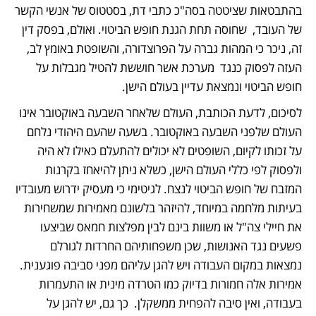
בהתבטאות שציטטה בסה"כ כתבי דת, בסטטוס של אנשי הקשר 
של העובד,  שחוסה תחת הגנת חופש הביטוי. ואולם, בפסק דין 
זה, ניכר כי המהות גברה על הפרוצדורה, והשופטת באומץ לב, 
העזה לפסוק כנגד  מערכת אשר חוששת להטיל מגבלות על 
חופש הביטוי ונמצאת עדיין בעולם הישן. 
לסיכום, לדעת הכותבת, העולם שלאחר השבעה באוקטובר אינו 
העולם שלפני השבעה באוקטובר. בשעה שהעם היהודי נלחם 
על זכותו לקיום, השופטים לא יכולים להתעלם כאילו לא היה 
ולפסוק לפי כללי העולם הישן, כשלא ניתן להיאחז בקרנות 
המזבח של חופש הביטוי לנצח. לגיטימי כי מעסיק ידרוש מעובדיו 
בעיתות מלחמה במיוחד, להיזהר בלשונם מאמירות שמשחירות 
את חיילי צה"ל או משוות בינם לבין מפלצות חמאס שביצעו 
פשעים נגד האנושות, שכן משפחותיהם החרדות לגורלם 
נמצאות במקום העבודה ויש להגן עליהם מפני סביבה פוגענית.  
אמירות אלה חמורות בדיוק כמו הטרדה מינית או התעמרות 
בעבודה, ואין סיבה להפחית ממשקלן.  כך גם, יש להגן על 