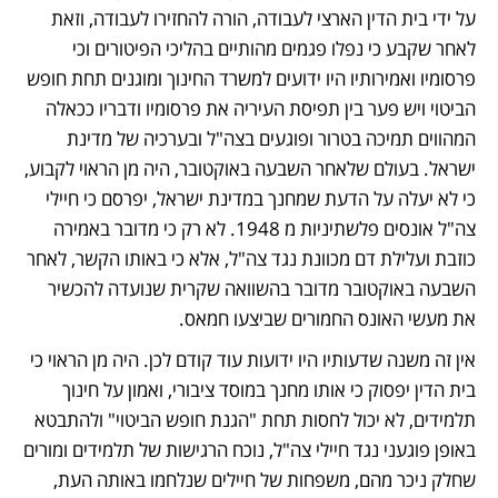
על ידי בית הדין הארצי לעבודה, הורה להחזירו לעבודה, וזאת 
לאחר שקבע כי נפלו פגמים מהותיים בהליכי הפיטורים וכי 
פרסומיו ואמירותיו היו ידועים למשרד החינוך ומוגנים תחת חופש 
הביטוי ויש פער בין תפיסת העיריה את פרסומיו ודבריו ככאלה 
המהווים תמיכה בטרור ופוגעים בצה"ל ובערכיה של מדינת 
ישראל. בעולם שלאחר השבעה באוקטובר, היה מן הראוי לקבוע, 
כי לא יעלה על הדעת שמחנך במדינת ישראל, יפרסם כי חיילי 
צה"ל אונסים פלשתיניות מ 1948. לא רק כי מדובר באמירה 
כוזבת ועלילת דם מכוונת נגד צה"ל, אלא כי באותו הקשר, לאחר 
השבעה באוקטובר מדובר בהשוואה שקרית שנועדה להכשיר 
את מעשי האונס החמורים שביצעו חמאס.  
אין זה משנה שדעותיו היו ידועות עוד קודם לכן. היה מן הראוי כי 
בית הדין יפסוק כי אותו מחנך במוסד ציבורי, ואמון על חינוך 
תלמידים, לא יכול לחסות תחת "הגנת חופש הביטוי" ולהתבטא 
באופן פוגעני נגד חיילי צה"ל, נוכח הרגישות של תלמידים ומורים 
שחלק ניכר מהם, משפחות של חיילים שנלחמו באותה העת, 