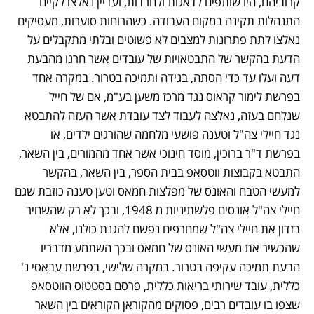
קרוביהם, היו שותפים לדאגות ולחרדות, ועדיין נאלצו לקיים 
התנהלות תקינה במקום העבודה. כשהרוחות סוערות, מעסיקים 
נאלצו לתת פתרונות למצבים לא פשוטים ובלתי מתקבלים על 
הדעת בהקשר של התבטאויות של עובדים אשר חרגו מהבעת 
דעה ועלו עד כדי הסתה, בגידה ותמיכה בטרור. במקרה אחד 
בפרשת לימור קראוס נגד מרכז משען בע"מ, אם של חייל 
שנלחם בעזה, נאלצה לעבוד לצד עובדת אשר העזה להתבטא 
נגד חיילי צה"ל וטענה פושעי מלחמה שהורגים ילדים, או 
בפרשת ד"ר ברוכין, מוסד חינוכי אשר אחד מהמורים, בין השאר, 
התבטא בקבוצות ווטסאפ בבית הספר, בין השאר, בהקשר 
למעשי הטבח והאונס של מפלצות חמאס וטען טענה כוזבת שגם 
חיילי צה"ל אונסים פלשתיניות מ 1948, ובכך לא רק שהשחיר 
בזדון את חיילי צה"ל שמחרפים נפשם להגנת כולנו, אלא 
שהכשיר את מעשי האונס של חמאס ובכך השתמע מדבריו 
הבעת תמיכה עקיפה בטרור. במקרה שלישי, בפרשת עבאסי נ' 
כללית, עובד שירותי בריאות כללית, פרסם בסטטוס הווטסאפ 
שצפו בו עובדים רבים, פסוקים מהקוראן הקוראים בין השאר 