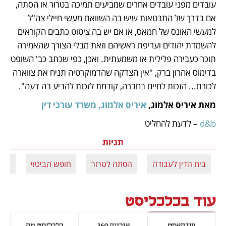
עובדים מפני עובדים אחרים שמביעים תמיכה בטרור או הסתה, 
אם בדרך של התבטאות שיש בה השוואת מעשי חיילי צה"ל 
למעשי האונס של חמאס, או אם יש בה ציטוט כתבים הקוראים 
להשמדת יהודים ועריפת ראשיהם וזאת מבלי הצורך שהאמירה 
תוכר כעבירה פלילית או משמעתית. ואכן, כפי שכתב כב' השופט 
בדימוס אהרון ברק, "אין הצדקה שהדמוקרטיה תניח את צווארה 
לכורת... הזכות לחיים בחברה, קודמת לזכות להביע בה דעה". 
מאת איריס אלמוג, 
איריס אלמוג, משרד עורכי דין
d&b
 – לדעת להחליט
תגיות
בית הדין לעבודה
הסתה לטרור
חופש הביטוי
חרב
עוד בכלכליסט
פודקאסט
אנרגיה 360
כלכליסט טק