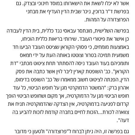
אשר לא יכלו לשאת את הישארותו במוסד חינוכי ובצדק. גם 
בפרשת ד"ר ברוכין, ניכר שבית הדין העדיף את מבחני 
הפרוצדורה על המהות.
בפרשה השלישית, מונתסר עבאסי נגד כללית, בית הדין לעבודה 
כן אישר את פיטורי העובד. שירותי בריאות כללית הוכיחו, 
באמצעות מומחים, כי פסוקי הקוראן שציטט העובד הביעו חד 
משמעית תמיכה בטרור וצוטטו באותה העת על ידי חמאס 
ותומכיהם בעוד העובד ניסה להסתתר תחת ציטוט מכתבי "דת 
הקוראן". כב' השופטת קארין ליבר לוין אשר כתבה את פסק 
הדין, הפנתה לציטוט חשוב ממאמרו של כב' השופט בדימוס, 
אהרון ברק: "המשטר הדמוקרטי מגן על חופש הביטוי, כל עוד 
חופש הביטוי מגן על הדמוקרטיה, אך מקום ושחופש הביטוי הופך 
קרדום לפגיעה בדמוקרטיה, אין הצדקה שהדמוקרטיה תניח את 
צווארה לכורת...הזכות לחיים בחברה קודמת לזכות להביע בה 
דעה".
גם בפרשה זו, היה ניתן לברוח ל"פרוצדורה" ולטעון כי מדובר 