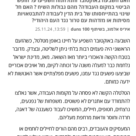
האם השבעה באוקטובר והמלחמה השפיעו על חופש
הביטוי במקום העבודה? מהם גבולות השיח ? האם חל
שינוי בהתייחסותו של בית הדין לעבודה להתבטאויות
מסיתות או מזדהות עם טרור נגד העם היהודי?
איריס אלמוג, בשיתוף duns 100
|
13:59, 25.11.24
השבעה באוקטובר השפיע על חיינו באופן מטלטל, כשהזעם 
נפתח בכרטיסייה חדשה
נפתח בכרטיסייה חדשה
הראשוני היה פעמים רבות בלתי ניתן לשליטה, ובצדק. מדובר 
בטבח הקשה והאכזרי ביותר מאז השואה. מאז, מדינת ישראל 
נלחמת כבר למעלה משנה על זכותה לקיום, מול אויבים אכזריים 
שביצעו פשעים נגד עמנו, פשעים מפלצתיים אשר האנושות לא 
ידעה כמותם.
הטלטלה הקשה לא פסחה על מקומות העבודה, אשר נאלצו 
להתמודד עם אתגרים לא פשוטים. משפחות של נפגעים, 
נרצחים, חטופים, חיילים, המשיכו לעבוד כשעננה של דאגה, 
חרדה וחוסר וודאות מרחפת מעליהם.  
המעסיקים והעובדים, רבים מהם הורים לחיילים לוחמים או 