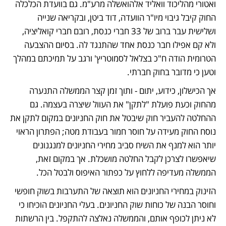
ואטורי מהליכוד וואליד אלהואשלה מרע"מ. גם בוועדת הכלכלה 
החוק קיבל גיבוי מיו"ר הוועדה, דוד ביטן, ובקריאה שנייה 
ושלישית עבר ברוב של 33 חברי כנסת, רובם חברי קואליציה, 
ולא קם אפילו חבר כנסת אחד שהתנגד לה. בסיום ההצבעה 
הטרומית הודה ח"כ בצלאל לסמוטריץ' ורגב על תמיכתם במהלך 
וטען כי מדובר בחוק חברתי. 
אך הכישלון, כידוע, יתום - ותוך זמן קצר הממשלה התנערה 
מהחוק וכעת פועלת "לתקן" את העוול שיצרה בעצמה. גם 
ההחלטה להעביר חוק שיבטל את חוק החניונים במקום לתקן את 
נוסח החוק מעידה על חוסר חמור בעבודת מטה; הפתרון הראוי 
יותר הוא למנף את השיח סביב מחירי החניונים למנגנונים 
שיאפשרו לצרכן לקבל החלטה מושכלת. אך במקום זאת, 
הממשלה מעדיפה ללחוץ על כפתור האיפוס ולבטל הכל. 
הזינוק במחירי החניונים הוא תוצאה של התערבות בשוק חופשי 
וחוסר הבנה של כוחות שוק החניונים. בעלי החניונים הוכיחו כי 
לא ניתן לכופף אותם, והממשלה נאלצה להתקפל. בין הרשתות 