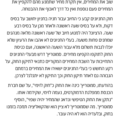
שוב את המחירים, אין תקרת מחיר שתמנע מהם להקפיץ את 
המחירים פעם נוספת ואין כל דרך לאכוף את ההבטחה. 
חוק החניונים קבע כי החיוב עבור חניה בחניון יחושב על בסיס 
דקות, ולא על בסיס שעה ראשונה ולאחר מכן על בסיס רבע 
שעה. הרציונל היה למנוע חיוב של שעה ראשונה מלאה מנהגים 
שמחנים פחות משעה. בעלי החניונים לא אהבו את הרעיון שלא 
יוכלו לגבות תשלום מלא עבור השעה הראשונה, ועם כניסת 
החוק לתוקפו הקפיצו מחירים. סמוטריץ' דרש מבעלי החניונים 
התחייבות על השבת המחירים המקוריים כתנאי לתיקון החוק, על 
רקע החשש כי בעלי החניונים ישאירו את המחירים ברמתם 
הגבוהה גם לאחר תיקון החוק וכך התיקון לא יתגלגל לצרכן.
בהודעתו, סמוטריץ' כינה את החוק כ"חוק לזימי", על שם חברת 
הכנסת ממפלגת הדמוקרטים, נעמה לזימי, שקידמה אותו. 
"נתקן את החוק הטיפשי ונדאג שהמחיר יהיה שפוי", הוסיף 
סמוטריץ'. מה שסמוטריץ' לא ציין הוא שהקואליציה תמכה בזמנו 
בחוק, ובלעדיה הוא לא היה עובר. 