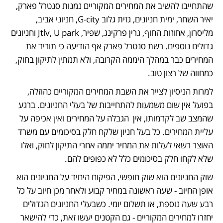
שהתחייבו להשיב את המחירים המקוריים נמנות סנטרל פארק, 
יאיר השחר, ימית חניונים, גזית גלוב G-city, חניוני אביב, 
מליסרון, אחוזות החוף, גרין פרקינג, שפיר, Jtlv, U park וחניונים 
גדולים נוספים. רשת סנטרל פארק אף הודיעה כי תוריד את 
המחירים כבר במהלך היממה הקרובה, ולא תמתין לתיקון בחוק, 
כמחווה של רצון טוב.
למרות הניסיון לצייר את השבת המחירים המקוריים כהוזלה, 
בפועל אין שום משמעות להתחייבות של בעלי החניונים. ברגע 
שהמצב שב לקדמותו, אין  הגבלה על המחירים ואין אכיפה על 
עליית המחירים. כל בעל חניון שלקח חלק בסיכומים עם משרד 
האוצר רשאי לעלות את המחיר יממה אחרי התיקון לחוק, ואלו 
שלא לקחו חלק בסיכומים כלל לא כפופים להם. 
שוק החניונים הוא שוק חופשי, הפיקוח היחיד על החניונים הוא 
אופן החיוב - שעה ראשונה במחיר קבוע ולאחר מכן חיוב על כל 
רבע שעה נוספת, או תשלום יומי. כשבעלי החניונים הגדולים 
יחזרו למחירים המקוריים - גם הקטנים יעשו זאת, כדי להישאר 