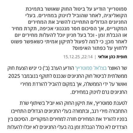
סמוטריץ' הודיע על ביטול החוק שאושר בתמיכת
הקואליציה, לאחר שהוביל לזינוק במחירים. בעלי
החניונים הגדולים התחייבו להשיב את המחירים
המקוריים, אך הסיכום חסר מנגנוני אכיפה, תקרת מחיר
או הגבלת זמן - וכל בעל חניון יוכל להעלות מחירים יום
לאחר מכן; כי למה לפעול לתיקון אמיתי כשאפשר פשוט
ללחוץ על כפתור האיפוס?
חופית כהן אולאי
|
22:14, 15.12.25
שר האוצר 
בצלאל סמוטריץ'
 הודיע הערב (ב') כי יגיש הצעת חוק 
נפתח בכרטיסייה חדשה
ממשלתית לביטול חוק החניונים שנכנס לתוקף בנובמבר 2025 
ואושר על ידי הממשלה, אך במקום להוביל להורדת מחירי 
החניונים גרם לזינוק במחירים. 
לטענת סמוטריץ', את תיקון החוק הוא יוביל בשיתוף שרת 
התחבורה מירי רגב, ובתמורה בעלי החניונים הגדולים התחייבו 
בפניו להוריד את המחירים חזרה למחירים המקוריים. הסיכום בין 
הצדדים לא כולל הגבלת זמן בה בעלי החניונים לא יוכלו להעלות 