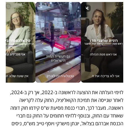
אני לא צריכה את המשרד: רונית שרעבי-חדד מנהלת ארגון של 30000 עובדים מכל מקום_v
טכנולוגיה זה לא רק בהייטק: גם תעשיית המזון הישראלית מאמצת כלי AI, אוטומציה וניתוח דאטה בזמן אמת
אין שעה שלא התעסקתי במשבר - טל אלכסנדרוביץ’ שגב מנהלת משברים
לזימי העלתה את ההצעה לראשונה ב-2022, אך רק ב-2024, 
לאחר שגייסה את תמיכת הקואליציה, החוק עלה לקריאה 
ראשונה. מעבר לכך, חברי כנסת מסיעת ש"ס קידמו חוק דומה 
שאוחד עם החוק, ובנוסף ללזימי חתומים על החוק גם חברי 
הכנסת אברהם בצלאל, יונתן מישרקי ויוסף טייב מש"ס, ניסים 