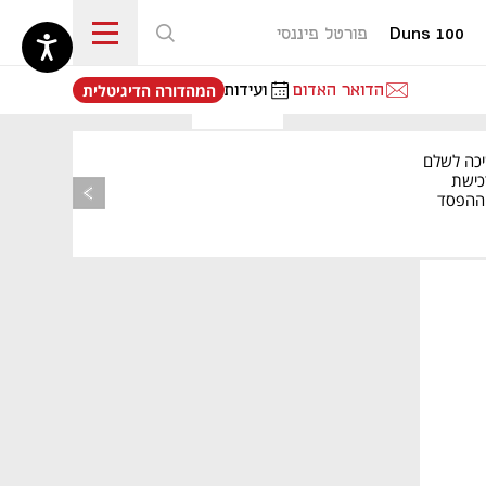
Duns 100
פורטל פיננסי
נפתח בכרטיסייה חדשה
הדואר האדום
ועידות
המהדורה הדיגיטלית
יכה לשלם
כישת
BASE: ההפסד
הרבעוני זינק ל-76