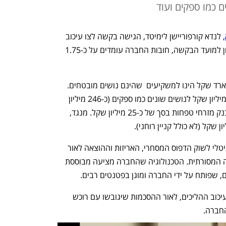
, לנדא קורפוריישן לימיטד, הגישה בקשה לצו עיכוב 
הליכים לשם גיבוש הסדר חוב. נודע כי נכון למועד הבקשה, חובות החברה עומדים על כ-1.75 
רוב החוב של החברה בסך של כ-1.4 מיליארד שקל הינו למשקיעים  שהינם נושים מובטחים. 
בנוסף, לחברה חוב בסך כולל של  כ-300 מיליון שקל לנושים שונים כמו ספקים (כ-246 מיליון 
שקל) ועוד. לטענת החברה יש לה חוב לבנק מזרחי טפחות בסך של כ-25 מיליון שקל. מנגד, 
החברה מפתחת ומייצרת מכונות דפוס דיגיטלי לשוק הדפוס המסחרי, האריזות וההוצאה לאור 
ונחשבת כפורצת דרך של גבולות ההדפסה המסורתית. הטכנולוגיה שהחברה מציעה מבוססת 
ם, שפותח על ידי החברה ומוגן בפטנטים רבים.
החברה צפויה לגבש הסדר חוב בתקופת עיכוב ההליכים, לאור ההסכמות שיגובשו עם רוכש 
חברה. 