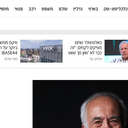
כלכליסט-טק
בארץ
נדל"ן
עולם
משפט
רכב
פנאי
מוסף
באלטשולר שחם
וויקס ממש
מפיקים לקחים: "זה
ביוקר על ר
כבר לא 'וואן מן' שואו
44
של גילעד"
אלמוג עזר
סופי שולמן
מיליון דולר