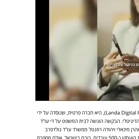
חברת לנדא קורפוריישן לימיטד (Landa Digital Printing), היא חברה פרטית, שנוסדה על ידי 
בני לנדא שהינו יזם וחלוץ בתחום הדפוס הדיגיטלי. הבקשה הוגשה לבית המשפט על די עו"ד 
דוד האן (כונס הנכסים הרשמי לשעבר),  אהרן מיכאלי ויהודה רוזנטל ממשרד עו"ד גולדפרב 
גרוס זליגמן ושות. בחברה ובחברות הבנות הועסקו כ-500 עובדים, רובם בישראל, אולם מספרם 