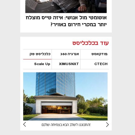
אוטומטי מול אנושי: איזה טייס מוצלח
יותר במקרי חירום באוויר?
נפתח בכרטיסייה חדשה
נפתח בכרטיסייה חדשה
נפתח בכרטיסייה חדשה
נפתח בכרטיסייה חדשה
נפתח בכרטיסייה חדשה
נפתח בכרטיסייה חדשה
עוד בכלכליסט
פודקאסט
אנרגיה 360
כלכליסט טק
Scale Up
XIMUSNXT
CTECH
נפתח בכרטיסייה חדשה
נפתח בכרטיסייה חדשה
נפתח בכרטיסייה חדשה
נפתח בכרטיסייה חדשה
יניהם
התכוננו לשלב הבא בצמיחה שלכם!