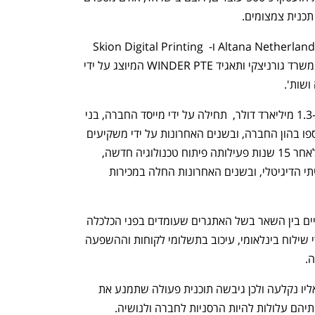
כנית צמצומים. 
הנושים המובטחים והמממנים הם  Altana Netherlands B.V ו- Skion Digital Printing 
GmbH המיוצגים  על ידי עו"ד גיא אידו ממשרד גורניצקי ותאגיד WINDER PTE המיוצג על ידי 
שות'. 
נודע כי עד עתה הושקעו בחברה מעל לכ-1.3 מיליארד דולר,  תחילה על ידי מייסד החברה, בני 
לנדא, שהשקיע מעל 220 מיליון דולר מכספו בהון החברה, ובשנים האחרונות על ידי משקיעים 
שהם נושים מובטחים. החברה השלימה לאחר 15 שנות פעילותה פיתוח טכנולוגיה חדשה, 
ייחודית ופורצת דרך בענף הדפוס התעשייתי הדיגיטלי, ובשנים האחרונות החלה במכירות 
עוד נודע כי החברה נקלעה לקשיים כלכליים בין השאר בשל האתגרים שעומדים בפני הכלכלה 
העולמית, המלחמה בישראל, עליית מחירי שילוח בינלאומי, עיכוב בתשלומי לקוחות וההשפעה 
. 
המטרה של החברה למצוא פתרון למצב אליו נקלעה ולכן גיבשה תוכנית פעולה שתמנע את 
תיהם עלולות להיות הרסניות לחברה ולנושיה.