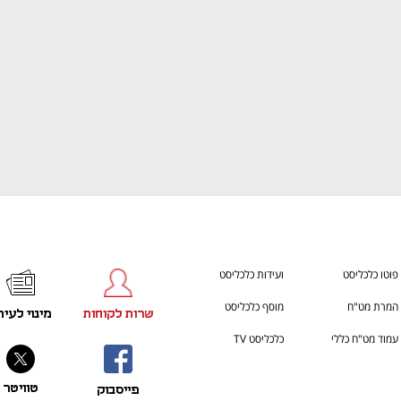
פוטו כלכליסט
ועידות כלכליסט
המרת מט"ח
מוסף כלכליסט
שרות לקוחות
מינוי לעית
עמוד מט"ח כללי
כלכליסט TV
טוויטר
פייסבוק