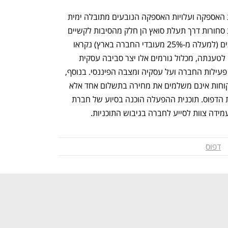
החברה טוענת כי קשיים ניכרים בשרשרת האספקה ועלויות האספקה הנובעים מתובלה ימית 
המושפעת מירי החות'ים והקושי להעברת סחורות דרך תעלת סואץ הן חלק מהסיבות לקשיים 
אותם היא חווה. כמו כן נטען כי עובדים רבים (למעלה מ-25% מעובדי החברה בארץ) נקראו 
לשירות מילואים ממושך מפרוץ המלחמה. לטענתה, מכלול גורמים אלו יצר סביבה עסקית 
מאתגרת במיוחד, והשפיע באופן ישיר על פעילות החברה ועל עסקיה ומצבה הפיננסי. בנוסף, 
בשל העלות המשמעותית של המכונה, לקוחות אינם משלמים את מחירה בתשלום אחד אלא 
בפריסה לאורך זמן, כפי שמקובל בתעשיית הדפוס. תוכנית ההפעלה הוכנה בסיוע של חברת 
עמידה צוות לסייע לחברה בגיבוש התוכניות.
דפוס