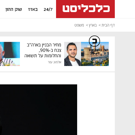
24/7
באזז
שוק ההון
דף הבית
בארץ
משפט
מחיר הבניין בארה"ב
צנח ב-90%,
כלכליסט
דיגיטל
והחלומות על תשואה
גבוהה התנפצו
אלמוג עזר