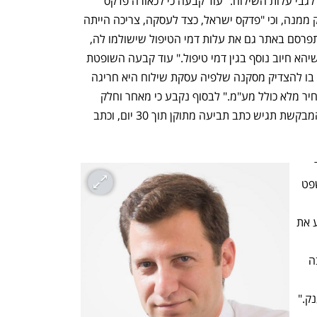
הנעליים באתר החנות, לא ניתן גילוי מלא לגבי עלות השילוח." עוד קבעה כי לכאורה פדקס 
ישראל אינה גורם חיצוני לעסקה אלא חלק ממנה, וכי "פדקס ישראל, כצד לעסקה, צריכה הייתה 
ולכאורה גם יכולה הייתה לוודא כי החנות תפרסם באתר גם את עלות דמי הטיפול שישולמו לה, 
ולכל הפחות כי תפרסם שקיימת אפשרות שיהא חיוב נוסף בגין דמי טיפול." עוד קבעה השופטת 
כי "פדקס ישראל לא הציגה כל נימוק שיש בו להצדיק מסקנה שלפיה עסקת שילוח היא חריגה 
ומצדיקה חריגה מהכלל הרגיל של גילוי מחיר מלא כולל מע"מ." לבסוף נקבע כי מאחר וחלק 
מהטענות שעלו בבקשת האישור נזנחו, המבקשת תגיש כתב תביעה מתוקן תוך 30 יום, וכתב 
עורכי הדין אוהד רוזן ונתן שוורצמן ממשרד 
קלעי, רוזן ושות' מסרו: "החלטת בית המשפט 
רשאית להכמין עמלות ותשלומים ולהפתיע את 
ם כתנאי 
להשלמת העסקה. מדובר בהחלטה חשובה 
ק."