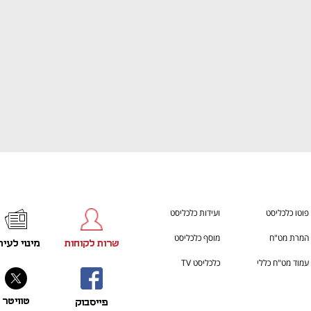
פוטו כלכליסט
ועידות כלכליסט
המרת מט"ח
מוסף כלכליסט
שרות לקוחות
מינוי לעית
עמוד מט"ח כללי
כלכליסט TV
טוויטר
פייסבוק