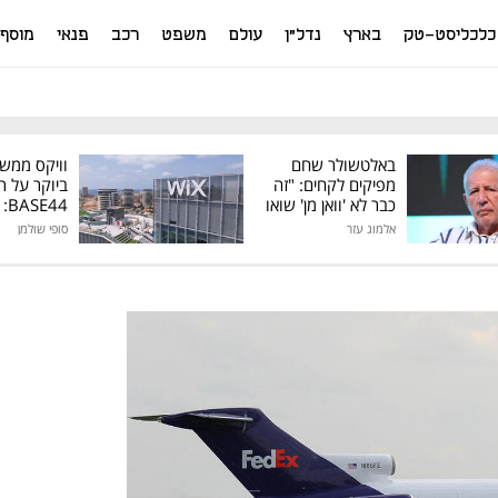
כלכליסט-טק
בארץ
נדל"ן
עולם
משפט
רכב
פנאי
מוסף
באלטשולר שחם
וויקס ממש
מפיקים לקחים: "זה
ביוקר על ר
כבר לא 'וואן מן' שואו
44
של גילעד"
אלמוג עזר
סופי שולמן
מיליון דולר