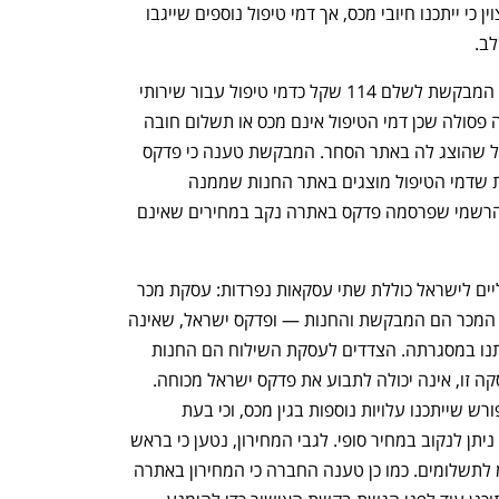
באתר הגרמני הוצגו לה עלויות השילוח וצוין כי ייתכנו חיובי מכס, אך דמי טיפול נוספים שייגבו 
לב.
נטען כי עם הגעת המשלוח לארץ נדרשה המבקשת לשלם 114 שקל כדמי טיפול עבור שירותי 
פדקס ישראל. לטענתה, מדובר בפרקטיקה פסולה שכן דמי הטיפול אינם מכס או תשלום חובה 
אחר, והם לא הופיעו במחיר העסקה הכולל שהוצג לה באתר הסחר. המבקשת טענה כי פדקס 
מפרה את חובת הגילוי בכך שאינה מוודאת שדמי הטיפול מוצגים באתר החנות שממנה 
מתבצעת הרכישה. עוד נטען כי המחירון הרשמי שפרסמה פדקס באתרה נקב במחירים שאינם 
פדקס טענה להגנתה כי עסקת יבוא הנעליים לישראל כוללת שתי עסקאות נפרדות: עסקת מכר 
ועסקת שילוח. לטענתה, הצדדים לעסקת המכר הם המבקשת והחנות — ופדקס ישראל, שאינה 
צד לעסקה זו, אינה אחראית למצגים שניתנו במסגרתה. הצדדים לעסקת השילוח הם החנות 
ופדקס ישראל, והמבקשת, שאינה צד לעסקה זו, אינה יכולה לתבוע את פדקס ישראל מכוחה. 
עוד טענה פדקס כי באתר החנות צוין במפורש שייתכנו עלויות נוספות בגין מכס, וכי בעת 
הרכישה עלויות המכס אינן ידועות ולכן לא ניתן לנקוב במחיר סופי. לגבי המחירון, נטען כי בראש 
העמוד נכתב במפורש כי יש להוסיף מע"מ לתשלומים. כמו כן טענה החברה כי המחירון באתרה 