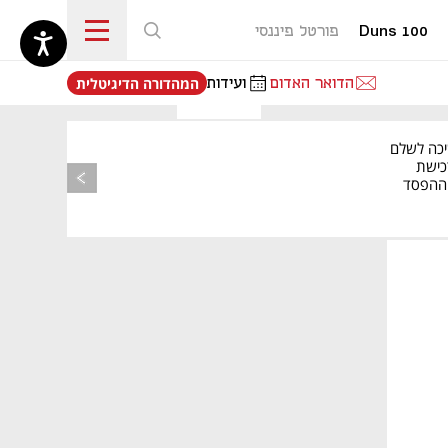
Duns 100
פורטל פיננסי
נפתח בכרטיסייה חדשה
הדואר האדום
ועידות
המהדורה הדיגיטלית
יכה לשלם
כישת
BASE: ההפסד
הרבעוני זינק ל-76