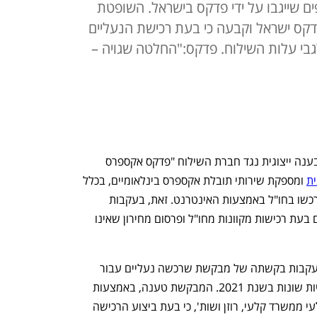
ים שייגבו על ידי פדקס בישראל. השופטת
דקס ישראל וקבעה כי בעת רכישת הנעליים
לגבי עלות השילוח. פדקס:"החלטה שגויה –
בית המשפט המחוזי מרכז אישר לנהל תובענה ייצוגית נגד חברת השילוח "פדקס אקספרס 
ת
 ומספקת שירותי תובלת אקספרס בינלאומיים, בכלל 
זה שירותי שילוח לישראל של מוצרים שנרכשו בחו"ל באמצעות האינטרנט. זאת, בעקבות 
טענות לגביית עמלות שלא הוצגו לצרכנים בעת רכישות מקוונות מחו"ל ופרסום מחירון שאינו 
החלטת השופטת יסכה רוטנברג ניתנה בעקבות בקשתה של מבקשת שרכשה נעליים עבור 
בנה מאתר אינטרנט גרמני בשתי הזדמנויות שונות בשנת 2021. המבקשת טענה, באמצעות 
עורכי הדין אוהד רוזן, נתן שוורצמן וחגי קלעי ממשרד קלעי, רוזן ושות', כי בעת ביצוע הרכישה 