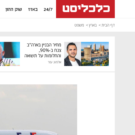
24/7
באזז
שוק ההון
דף הבית
בארץ
משפט
מחיר הבניין בארה"ב
צנח ב-90%,
והחלומות על תשואה
גבוהה התנפצו
אלמוג עזר