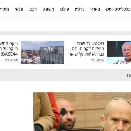
כלכליסט-טק
בארץ
נדל"ן
עולם
משפט
רכב
פנאי
מוסף
באלטשולר שחם
וויקס ממש
מפיקים לקחים: "זה
ביוקר על ר
כבר לא 'וואן מן' שואו
44
של גילעד"
אלמוג עזר
סופי שולמן
מיליון דולר
D