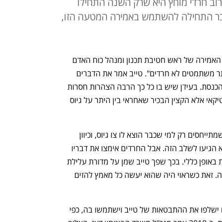
רוב חרדי מוחץ היא שרק השנה התחילו
בר התחילה להשתמש באמירה המטעה הזו,
קשה להפריז בעוצמת חוסר האחריות של האמירה של ראש חטיבת תכנון ומנהל כוח האדם 
תר משתמטים לא חרדים". טייב אמר את הדברים 
 של הכנסת. בעידן שיש בו כל כך הרבה הצהרות חסרות 
אחריות התחרות קשה, אבל טייב לא פוליטיקאי אלא הקצין הבכיר שאחראי בין היתר על גיוס 
טייב דיבר במונחים מקצועיים של הצבא שמתייחסים רק למי שכבר הוצא לו צו גיוס, וכיוון 
שהתחילו לגייס חרדים רק השנה, רובם לא הגיעו לשלב הזה. אבל החרדים אימצו את דבריו 
בהתלהבות כאילו הוא מתייחס להשתמטות באופן כללי. בכך שפך טייב שמן על מדורת עלילת 
הדם כאילו יש השתמטות לא חרדית מקיפה. זאת כשראוי היה שהוא יעשה כל מאמץ להזים 
הניסיון מלמד שעוד שנים ארוכות החרדים ישלפו את ההתבטאות של טייב וישתמשו בה, כפי 