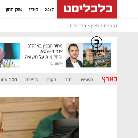
24/7
באזז
שוק ההון
דף הבית
בארץ
חדר ניתוח
מחיר הבניין בארה"ב
צנח ב-90%,
כלכליסט
דיגיטל
והחלומות על תשואה
גבוהה התנפצו
אלמוג עזר
בארץ
משפט
רכב
דעות
קריירה
uns 100