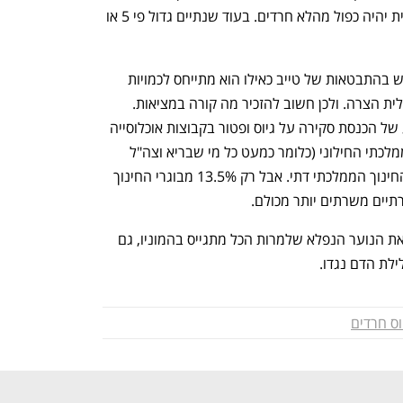
המשתמטים החרדים גם בהגדרה הצה"לית יהיה כפול מהלא חרדים. בעוד שנתיים גדול פי 5 או 
הבעיה היא שהחרדים כבר החלו להשתמש בהתבטאות של טייב כאילו הוא מתייחס לכמויות 
משתמטים באופן כללי ולא להגדרה הצה"לית הצרה. ולכן חשוב להזכיר מה קורה במציאות. 
בינואר 2025 פרסם מרכז המחקר והמידע של הכנסת סקירה על גיוס ופטור בקבוצות אוכלוסייה 
שונות. 88.5% מהגברים בוגרי החינוך הממלכתי החילוני (כלומר כמעט כל מי שבריא וצה"ל 
רוצה אותו) התגייסו. זה יותר מ-84.3% מהחינוך הממלכתי דתי. אבל רק 13.5% מבוגרי החינוך 
רתיים משרתים יותר מכולם. 
וזה המסר שטייב מצופה להעביר. לשבח את הנוער הנפלא שלמרות הכל מתגייס בהמוניו, גם 
ילת הדם נגדו.
וס חרדים