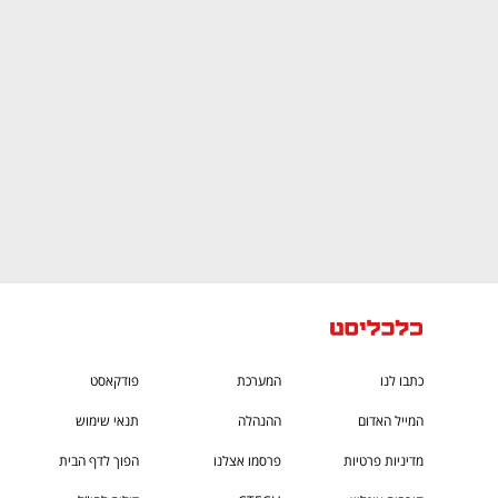
CTech – the
הבית של ההייטק הישראלי
כתבו לנו
המערכת
פודקאסט
המייל האדום
ההנהלה
תנאי שימוש
מדיניות פרטיות
פרסמו אצלנו
הפוך לדף הבית