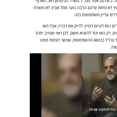
שעשו בהתבטאויות חסרות אחריות קודמות. ב-2018 אמר מנכ"ל משרד הביטחון דאז, האלוף 
(במיל') אודי אדם, בחוסר אחריות שערורייתי לא פחות ש"גם הרבה נוער מתל אביב לא משרת - 
דים עדיין משתמשים בזה. 
חברי כנסת בדיון שהבינו איך יפורשו הדברים ניסו לגרום לטייב לדייק את דבריו, אבל הוא 
התעקש. את האבן שראש תומכ"א זרק למים, רק הוא יכול להוציא משם. לכן ראוי שטייב ימהר 
להבהיר את דבריו. בתור הדובר הראשי של צה"ל בנושא ההשתמטות, אפשר לצפות ממנו 
לו.