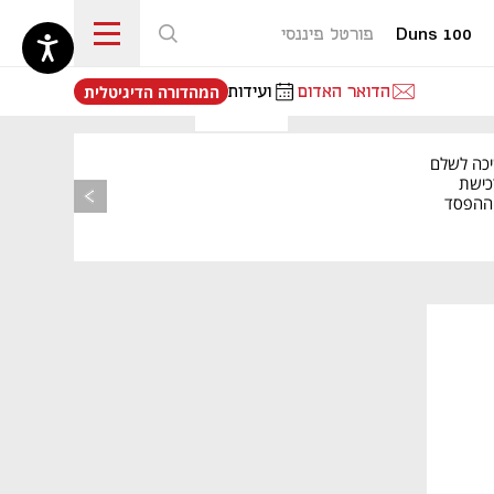
Duns 100
פורטל פיננסי
נפתח בכרטיסייה חדשה
הדואר האדום
ועידות
המהדורה הדיגיטלית
יכה לשלם
כישת
BASE: ההפסד
הרבעוני זינק ל-76