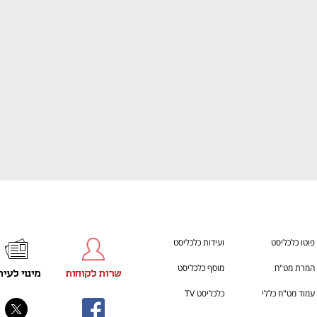
ענף במתח גבוה
מדברים כלכלה, עסקים ומה שב
פוטו כלכליסט
ועידות כלכליסט
המרת מט"ח
מוסף כלכליסט
שרות לקוחות
מינוי לעית
עמוד מט"ח כללי
כלכליסט TV