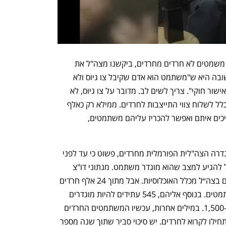
כיוון שהיה ברור שאין שום סיכוי שיש יותר משמטים לא חרדים מחרדים, ביקשנו מצה"ל את 
הגדרת המשתמט שלפיה דיבר טייב. התשובה היא ש"משתמט הוא אדם שקיבל צו גיוס ולא 
הגיע במועד שנקבע בלי שקיבל דחיה או אישור חוקי". צריך לשים לב. מדובר על צו גיוס, לא 
התייצבות. רק באוגוסט האחרון התחילו בכלל לשלוח צווי התייצבות לחרדים. ממילא רק כאלף 
מהם כבר הגיעו לשלב שמיצו את כל ההליכים איתם ואפשר להכריז עליהם משתמטים, 
אז נכון, יש יותר משתמטים לא חרדים בהגדרה הצה"לית הפורמלית מחרדים, פשוט כי עד לפני 
שלושה-ארבעה חודשים חרדי לא היה יכול להגיע למצב שהוא מוגדר משתמט. מנתוני דו"צ 
עולה שיש כ-13 אלף משתמטים סה״כ כיום בצה״ל מכלל האוכלוסיות. אבל מתוך 24 אלף חרדים 
שקיבלו צווי התייצבות, 965 מוגדרים משתמטים. בנוסף אליהם, 545 עתידים להיות מוגדרים 
כמשתמטים בימים הקרובים - ואז נעלה ל-1,500. במילים אחרות, עכשיו המשתמטים החרדים 
מהווים שמינית פשוט כי כי רק באוגוסט התחילו לקרוא לחרדים. יש סיכוי סביר שתוך שנה מספר 