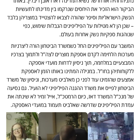
נתניהו והיה אורחו של נשיא המדינה דאז ראובן ריבלין. באותו 
הביקור הוא הזכיר את היחסים שנרקמו בין מדינתו לתעשיות 
הנשק הישראליות וסיפר שהורה לצבאו להצטייד במוצריהן בלבד 
– שכן הן לא מטילות על הפיליפינים הגבלות שימוש, כפי 
שנוהגות ספקיות נשק אחרות בעולם.
המשבר עם הפיליפינים החל כשמשרד הביטחון הורה ליצרניות 
מערכות הלחימה לקדם אספקת מוצרים לצה"ל ולתמוך בצרכיו 
המבצעיים במלחמה, תוך ניסיון לדחות מועדי אספקה 
ללקוחותיהן בחו"ל. במנילה המתינו באותו הזמן לאספקת 
אמצעים שהזמינו עוד לפני כן מאלביט מערכות, וניסיון של משרד 
הביטחון לפייס את משרד ההגנה הפיליפיני לא הועיל. גם נסיעה 
של מנכ"ל המשרד דאז, כיום הרמטכ"ל, אייל זמיר לא שינתה את 
עמדת הפיליפינים שדרשה שאלביט תעמוד במועדי האספקה.