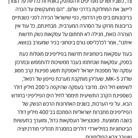
צד, כשבירושלים מעדיפים ולהסתפק באמירות כלליות על הצורך 
ליישב את המחלוקת בדרכי שלום. "הם מתעקשים על הכרה 
בריבונותם בים סין הדרומי, כפי שישראל הכירה לפני כשנתיים 
בריבונות מרוקו על הסהרה המערבית. מבחינתם, כל עוד אין 
הצהרה כזאת, מנילה לא תחתום על עסקאות נשק חדשות 
איתנו", אמר לכלכליסט גורם ביטחוני בכיר שמעורב בנושא.
בעוד עסקאות ביטחוניות חדשות בפיליפינים מוטלות כעת 
בספק, עסקאות שנחתמו בעבר ממשיכות להתממש ובמרכזן 
עסקה של מספנות ישראל לאספקת תשע ספינות קרב מסוג 
שלדג MK–5, שעליהן מותקנת מערכת טייפון של רפאל, 
לשימוש חיל הים. מדובר בעסקה שהיקפה כ־200 מיליון דולר 
כשספינת הקרב התשיעית תימסר לחיל הים הפיליפיני בחודש 
הבא. על פי הערכות, בשנים האחרונות הרכש הנשק של 
הפיליפינים מחברות ישראליות הסתכם בכ־400 מיליון דולר 
בשנה ממוצעת. פוטנציאל העסקאות גדול, ומוערך בתעשיות 
הביטחוניות במיליארדי דולרים במסגרת תהליכי מודרניזציה 
שעובר צבא הפיליפינים.