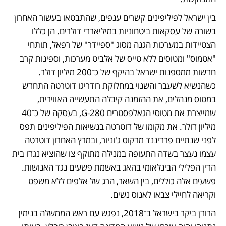
בין ישראל לפיליפינים קשרים ענפים, שהתבטאו בעשור האחרון 
בשורה של עסקאות ביטחוניות במיליארדי דולרים. הן כללו 
הצטיידות במערכות הגנה מסוג "ספיידר" של רפאל, תותחי 
"אטמוס" ומטוסים ללא טייס של אלביט מערכות, וספינות קרב 
חדשות ממספנות ישראל בהיקף של כ־200 מיליון דולר. 
כשהנשיא לשעבר והשנוי במחלוקת רודריגו דוטרטה התחדש 
במטוס מנהלים, את ההזמנה קיבלה התעשייה האווירית, 
שמייצרת את מטוסי הגאלפסטרים G-280, בעסקה של כ־40 
מיליון דולר. את מקומו של דוטרטה בנשיאות הפיליפינים תפס 
לפני שנתיים פרדיננד מרקוס ג'וניור, ובמרץ האחרון דוטרטה 
עצמו נעצר בשדה התעופה במנילה מתוקף צו שהוציא נגדו בית 
הדין הפלילי הבינלאומי בהאג באשמת פשעים נגד האנושות. 
פשעים אלה כוללים, בין השאר, הרג של אלפים ללא משפט 
וקריאה לחיילי צבאו לאנוס נשים.
הרודן ביקר בישראל ב־2018, נפגש עם ראש הממשלה בנימין 