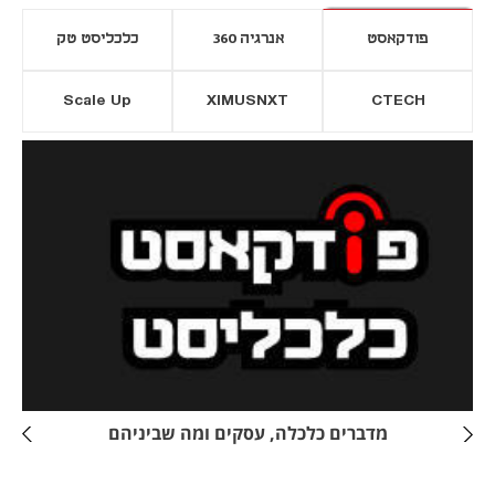
פודקאסט
אנרגיה 360
כלכליסט טק
Scale Up
XIMUSNXT
CTECH
יסייה חדשה
נפתח בכרטיסייה חדשה
מדברים כלכלה, עסקים ומה שביניהם