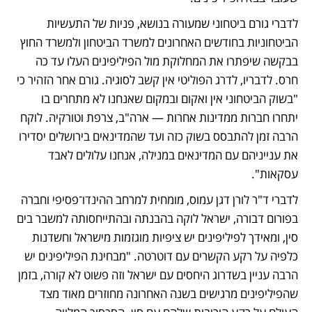
לדברי גורם ביטחוני שמעורה בנושא, פניות של התעשיות 
הביטחוניות בחודשים האחרונים למשרד הביטחון ולמשרד החוץ 
בבקשה שיפתרו את המחלוקת מול הפיליפינים העלו עד כה 
חרס. לדבריו, לדרג הפוליטי אין קשב לסוגיה. גורם אחר הזהיר כי 
"בשוק הביטחוני אין ואקום ובמקום שאנחנו לא מתחרים בו 
יתחרו חברות ממדינות אחרות — ארה"ב, צרפת וטורקיה. לוקח 
הרבה זמן להתבסס בשוק כזה ועד שהמדינאים בירושלים יסדירו 
את ענייניהם עם המדינאים במנילה, אנחנו עלולים לאבד 
עסקאות".
לדברי ד"ר לורן דגן עמוס, מומחית למרחב ההינדו־פסיפי וחברה 
בפורום דבורה, ישראל לוקה בהבנתה ובהתייחסותה למשבר בים 
סין, ומאידך לפיליפינים יש ציפיות מוגזמות מישראל וחשדנות 
כלפיה על רקע הקשרים עם דוטרטה. "מבחינת הפיליפינים יש 
הרבה עניין בשדרוג היחסים עם ישראל וזה פשוט לא קורה, בזמן 
שהפיליפינים מרגישים בשנה האחרונה מחוזרים מאוד מצד 