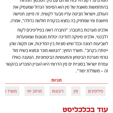
העולם על רקע היריבות שלהם עם סין. הסכסוך המלווה 
בהתחמשות מואצת של סין הוא הסיפור הגדול שמעסיק את 
העולם, וישראל מביטה עליו מבעד לקשית. זה מייצג תפישה 
מיושנת ומי שמחזיק בה נמצא בנקודת חולשה גדולה", אמרה.
אלביט מערכות בתגובה: "החברה רואה בפיליפינים לקוח 
רלבנטי. אלביט סיפקה למדינה יכולות מגוונות שמופעלות 
לשביעות רצונה וככל שיש סוגיות בין המדינות, אנו תקווה שהן 
ייפתרו בקרוב". משרד החוץ: "הנושא מוכר ונמצא בשיח מול 
גורמי מערכת הביטחון והתעשיות הביטחוניות. הטענה כאילו 
עמדת ישראל בסוגיית ים סין הדרומי היא העניין המכריע בהקשר 
זה – משוללת יסוד".
תגיות
פיליפינים
סין
ריבונות
מרחב ימי
משרד הביט
עוד בכלכליסט