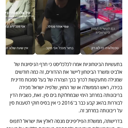
טכנולוגיה זה לא רק בהייטק: גם תעשיית המזון הישראלית מאמצת כלי AI, אוטומציה וניתוח דאטה בזמן אמת
בתור מנכל אני מקבל מאות החלטות ביום, וה- Galaxy Z Fold8 Ultra עוזר לי לחתוך אותן מהר יותר_v
אין שעה שלא התעסקתי במשבר - טל אלכסנדרוביץ’ שגב מנהלת משברים
בתעשיות הביטחוניות אמרו לכלכליסט כי חרף הניסיונות של 
אלביט ומשרד הביטחון ליישר את ההדורים, זה כמה חודשים 
שמנילה מתעקשת לכרוך בכך הצהרה של בעל סמכות מדינית 
בכירה, ראש הממשלה או שר החוץ, שלפיה ישראל מכירה 
בריבונותה במרחב הימי שבמחלוקת בים סין. זאת, כשבית הדין 
לבוררות בהאג קבע כבר ב־2016 כי אין בסיס חוקי לטענות סין 
על ריבונותה במרחב זה.
בדרישתה, ממשלת הפיליפינים מנסה לאלץ את ישראל לתפוס 