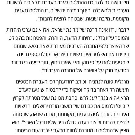
חש בושה גדולה נוכח ההחלטה לעכב העברת תקציבים לרשויות 
הערביות ולהשכלה וחינוך במזרח ירושלים. זו החלטה גזענית, 
מקוממת, מלבה שנאה, שבכוחה להצית להבות".
לדבריו, "זו אינה דרכה של מדינת ישראל. אלו אינם ערכי היהדות 
והמוסר עליו גדלנו. זחיחות הדעת, היוהרה, והפטרונות בה נוקט 
שר האוצר כלפי החברה הערבית מעוררת שאת נפש. שמתם 
בידיכם את השלטר אילו רשויות בישראל יקבלו כספי מדינה 
שמגיעים להם על פי חוק ומי יישארו בחוץ, תוך ידיעה כי מדובר 
בטבעת חנק על צווארה של החברה הערבית".
מרגלית פונה לנתניהו וכותב "הודעתך לפי העברת הכספים 
תעשה רק לאחר בדיקה ופיקוח כדי להבטיח שיגיעו ליעדם 
הראוי-היא בגדר לעג לרש וסחבת מכוונת שכל מטרתה לקרוץ 
ל'בייס' ולרמוס את כבודם של תושבי מזרח ירושלים והרשויות 
הערביות. זו החלטה גזענית, מקוממת, מלבה שנאה, שבכוחה 
להצית להבות וליצור בערה גדולה בירושלים ובכל הארץ". הוא 
מציין ש"החלטה זו מנוגדת לחוות הדעת של זרועות הביטחון 