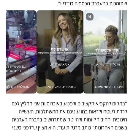
שתומכות בהעברת הכספים כנדרש".
חינוך הוא המשישמה של החיים שלי - V
בתפקידים כאלה אי אפשר לחכות: אושרת לוי מניעה השקעות ענק מהטלפון_v
טכנולוגיה זה לא רק בהייטק: גם תעשיי
"במקום להקפיא תקציבים ולפגוע באוכלוסיות אני ממליץ לכם 
לרדת לשטח ולראות במו עיניכם את ההשתלבות, העשייה 
חינוכית והחיבור ליזמות ולהייטק שמתרחשים בחברה הערבית 
בשנים האחרונות" כותב מרגלית עוד. הוא מציין ש"לפני כשני 