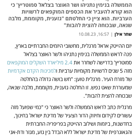
הממשלה בנימין נתניהו ושר האוצר בצלאל סמוטריץ' כי
הוא קורא להעביר את הכספים המוקפאים לרשויות
הערביות. הוא ציין כי החלטתם "גזענית, מקוממת, מלבה
שנאה, שבכוחה להצית להבות"
שחר אילן
|
16:57, 10.08.23
יזם ההייטק אראל מרגלית, מחשובי היזמים החברתיים בארץ, 
נפתח בכרטיסייה חדשה
נפתח בכרטיסייה חדשה
פנה לראש הממשלה בנימין נתניהו ולשר האוצר בצלאל 
סמוטריץ' בדרישה לשחרר את
 2.4 מיליארד השקלים המוקפאים
מזה 5 שנים לרשויות מקומיות ערביות ו
למכינות הקדם אקדמיות
של מזרח העיר. מרגלית טוען: "חש בושה גדולה בהחלטה 
שמעוררת שאט נפש. זו החלטה גזענית, מקוממת, מלבה שנאה, 
שבכוחה להצית להבות".
מרגלית כתב לראש הממשלה ולשר האוצר כי "כמי שפועל מזה 
עשורים לקידום וחיזוק הדור הצעיר של מדינת ישראל בחינוך, 
בחדשנות, ביזמות ושילוב ההייטק בפריפריה החברתית 
והגאוגרפית של מדינת ישראל ללא הבדל בין גזע, מגזר ודת-אני 