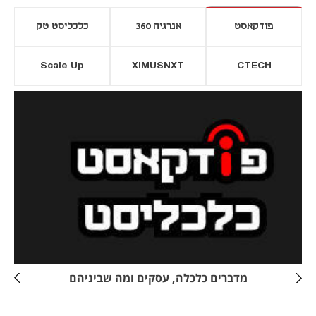
פודקאסט
אנרגיה 360
כלכליסט טק
Scale Up
XIMUSNXT
CTECH
יסייה חדשה
נפתח בכרטיסייה חדשה
מדברים כלכלה, עסקים ומה שביניהם