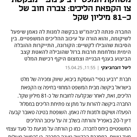
צו הקפאת הליכים: צברה חוב של
כ-81 מיליון שקל
החברה פנתה לביהמ"ש בבקשה למנות לה נאמן שיפעל
לשיקומה, והוא הורה על עיכוב ההליכים המשפטיים. בין
הסיבות שהובילו לקשיים: הקורונה, התייקרות ההובלה
הימית ומלחמת חרבות ברזל שהובילה להאטת קצב
הביצוע בענף הבנייה וצמצום היקף רכישת המלט
ליטל דוברוביצקי
|
11:55, 15.04.25
חברת "רביע נופי" העוסקת ביבוא, שיווק ומכירה של מלט 
בישראל ביקשה מבית המשפט המחוזי בחיפה צו הקפאת 
הליכים, זאת, לאחר שנקלעה לחובות של כ-81 מיליון שקל. 
החברה ביקשה להורות על מתן צו פתיחת הליכים במסלול 
הפעלה ושיקום ולמנות לה נאמן. השופטת בטינה טאובר קבעה 
דיון ל-20 באפריל והורתה בשלב זה על עיכוב ההליכים 
המשפטיים ביחס לחברה. כמו כן הורתה על מניעת כל סעד עצמי 
מצד נושים. במסגרת הבקשה טענה החברה, כי "המשך פעילות 