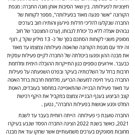
חיצוניות לפעילותה. בין שאר הסיבות אותן מונה החברה: מגפת 
הקורונה "אשר פגעה מאוד בפעילותה", מספר לקוחות של 
החברה שנקלעו להליכי חדלות פירעון והותירו חוב בערכים 
גבוהים אצלה ללא כל יכולת לגבותו, (ערכו המצטבר של חוב 
מסופק משני לקוחות הסתכם בסך של כ- 13 מיליון שקל ), רצף 
זה יחד עם מגפת הקורונה שהאטה פעילותה צמצמו עד מאוד 
את מבנה ההון ופגעו ביכולתה של החברה לקיים פעילות עסקית 
כבעבר. אירועים נוספים כגון התייקרות ההובלה הימית ומלחמת 
חרבות ברזל על השלכותיה בעיקר ובפרט השפעתה על פעילות 
החברה בעיר חיפה למעשה הכריעו, מלחמת חרבות ברזל האטה 
עד מאוד פעילות הבנייה שהתאפיינה במחסור בעובדים, האטת 
קצב הביצוע בענף הבנייה צמצם במקביל את היקף רכישת 
המלט ופגע אנושות בפעילות החברה", נטען .
החברה טוענת כי פעילותה  הייתה רווחית בעבר עד לשנת 
2021, כאשר בשנת 2022 הציגה החברה הפסד שנבע בעיקרו 
מחובות מסופקים בערכים משמעותיים אשר שחקו עוד את מבנה 