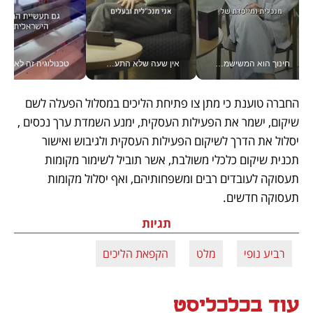
חינוך הוא המשישמה של החיים שלי - V
אין שעה שלא התעסקתי במשבר - טל אלכסנדרוביץ’ שגב מנהלת משברים תקשורתיים מכל מקום עם ה- Galaxy Z Fold8 Ultra שלה_v
טכנולוגיה זה לא רק בהייטק: גם תעשיי
החברה טוענת כי מתן צו פתיחת הליכים במסלול הפעלה לשם 
שיקום, ישמר את הפעילות העסקית, ימנע השמדת ערך נכסים , 
יסלול את הדרך לשיקום הפעילות העסקית ולגיבוש ואישור 
תכנית שיקום כלכלי משולבת, אשר תוביל לשימור מקומות 
תעסוקה לעובדים רבים ומשפחותיהם, ואף יסלול מקומות 
תעסוקה חדשים.
תגיות
רביע נופי
מלט
הקפאת הליכים
עוד בכלכליסט