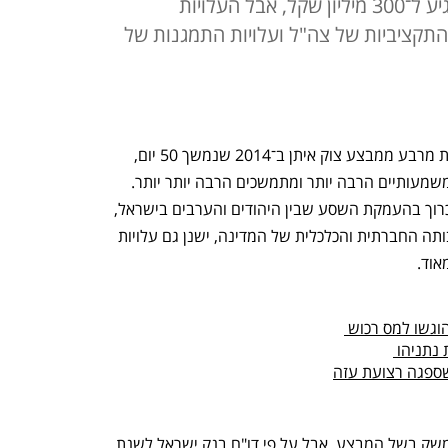
הכולל בצוק איתן; היקף הפיצויים יגיע ל־300 מיליון שקל, אבל העלויות
 התקציביות של צה"ל ועלויות התמגנות של
מבצע שומר החומות נמשך 12 ימים, פחות מרבע ממבצע צוק איתן ב־2014 שנמשך 50 יום, 
אך הנזקים שנגרמו בעטיו עשויים להיות משמעותיים הרבה יותר ומתמשכים הרבה יותר יותר. 
לצד פוטנציאל הנזק המשמעותי ביותר הכרוך בהעמקת השסע שבין היהודים והערבים בישראל, 
שסע שהתרחבותו עלולה לערער את יציבותה החברתית והכלכלית של המדינה, ישנן גם עלויות 
אוד.
נתניהו 
שספגה רצועת עזה
אמנם מוקדם להעריך את אובדן התוצר למשק בשל המבצע, אבל על פי דו"ח בנק ישראל לשנת 