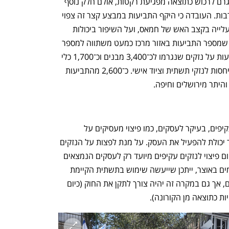
חלק הארי של התביעות הוא על הנזק שנגרם לרכוש כתוצאה מפגיעת רקטות, אולם חלק נוסף 
הוא הנזק שנגרם במהומות בערים המעורבות. העובדה כי היקף התביעות במבצע קצר זה צפוי 
לעקוף את זה של צוק איתן, מלמדת על העלייה בקצב האש של חמאס, ועל השיפור ביכולות 
הפגיעה שלו. עובדה זו משתקפת גם בכך שמספר התביעות באזור מרכז כמעט משתווה למספר 
התביעות באזור הדרום. עד כה הוגשו תביעות על נזקים שנגרמו לכ־3,400 מבנים וכ־1,700 כלי 
רכב. כ־100 תביעות המוגדרות 'אחר' מתייחסות לנזקי תשתית וציוד אישי. כ־2,600 מהתביעות 
מלבד נזקים ישירים לרכוש נגרמו נזקים עקיפים, בעיקר לעסקים, כמו פיצוי מעסיקים על 
היעדרות עובדים והפסדים כתוצאה מחוסר יכולת להפעיל את העסק. על מנת לפצות על הנזקים 
העקיפים הללו יהיה צורך בחקיקה, שכן כיום פיצוי לנזקים עקיפים מיועד רק לעסקים הנמצאים 
בטווח של עד 7 ק"מ מקו הגבול.  לפי גורמים באוצר, ייתכן שייעשה שימוש בתשתית הקיימת 
של מענקי הקורונה על מנת לפצות עסקים, אך גם במקרה זה יהיה צורך לתקן את החוק (כיום 
ות כתוצאה מן הקורונה). 