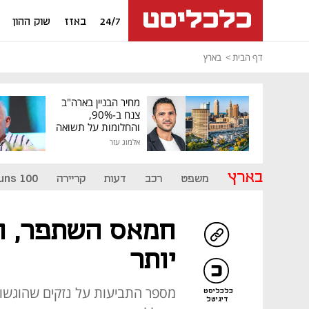
24/7
באזז
שוק ההון
דף הבית
בארץ
מחיר הבניין בארה"ב
צנח ב-90%,
והחלומות על תשואה
גבוהה התנפצו
אלמוג עזר
בארץ
משפט
רכב
דעות
קריירה
uns 100
חמאס השתפר, ול
יותר
כלכליסט
דיגיטל