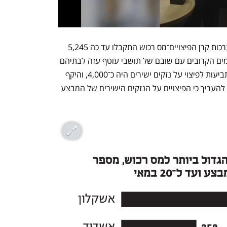
בסוף השבוע דיווחה רשות המסים כי במערכות קרן הפיצויים־מס רכוש התקבלו עד כה 5,245 
פניות. מדובר בנתון חלקי שצפוי לגדול בימים הקרובים עם שובם של תושבי עוטף עזה לבתיהם 
ולשטחים החקלאיים. בצוק איתן מספר התביעות לפיצוי על נזקים ישירים היה כ־4,000, והיקף 
הפיצוי היה כ־200 מיליון שקל. לפיכך ניתן להעריך כי הפיצויים על הנזקים הישירים של המבצע 