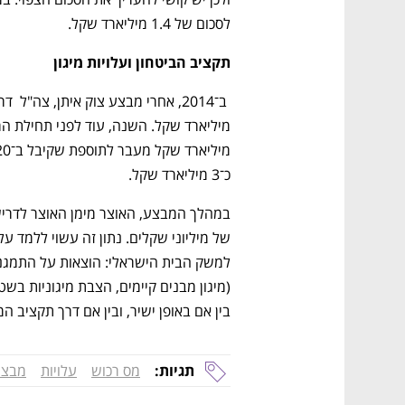
גבוה
מדברים כלכלה, עסקים ומה שביניהם
לסכום של 1.4 מיליארד שקל.
תקציב הביטחון ועלויות מיגון
כ־3 מיליארד שקל.
בין אם באופן ישיר, ובין אם דרך תקציב המ
תגיות:
מס רכוש
עלויות
מבצע