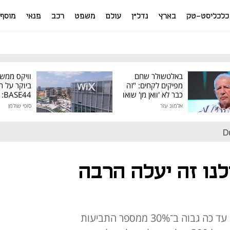
כלכליסט-טק
בארץ
נדל"ן
עולם
משפט
רכב
פנאי
מוסף
באלטשולר שחם
וויקס ממש
מפיקים לקחים: "זה
ביוקר על ר
כבר לא 'וואן מן' שואו
44
של גילעד"
אלמוג עזר
סופי שולמן
מיליון דולר
D
נו זה יעלה הרבה
מספר התביעות על נזקים שהוגשו עד כה גבוה ב־30% ממספר התביעות