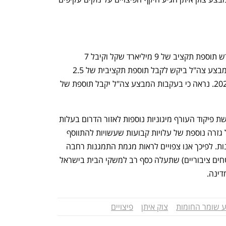
התכוננו לשלב הבא בצמיחה שלכם!
You're NXT
 ב־‭,2014‬ אחרי מבצע צוק איתן, צה"ל  דרש תוספת תקציב של 9 מיליארד שקל וקיבל 7 
מיליארד שקל. השנה, עוד לפני תחילת המבצע צה"ל ביקש לקבל תוספת תקציבית של 2.5 
מיליארד שקל מעבר לתוספת שקיבל ב־2020. נראה כי בעקבות המבצע צה"ל יקבל תוספת של 
במהלך המבצע, האוצר מימן האוצר לדרישת פיקוד העורף מיגוניות נוספות לאזור הדרום בעלות 
של מיליוני שקלים. נתון זה עשוי ללמד על גזרה נוספת של עלויות קבועות שעשויות להתווסף 
למשק הבית הישראלי: הוצאות על התמגנות. לפיכך אנו צפויים לראות מגמת התמגנות רחבה 
(מיגון מבנים קיימים, הצבת מיגוניות בשטחים ציבוריים) שתעלה כסף רב למשקי הבית בישראל 
דינה.
 שומר החומות
צוק איתן
פיצויים