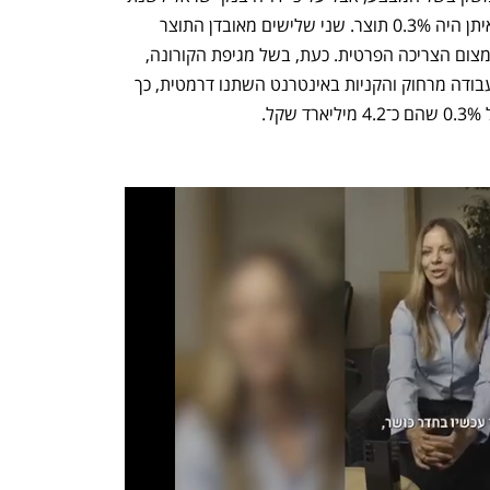
2014, אובדן התוצר בעקבות מבצע צוק איתן היה 0.3% תוצר. שני שלישים מאובדן התוצר 
נבעו מהפגיעה בענף התיירות, והיתר מצמצום הצריכה הפרטית. כעת, בשל מגיפת הקורונה, 
ענף התיירות לא פעיל ממילא, ונורמות העבודה מרחוק והקניות באינטרנט השתנו דרמטית, כך 
ל.