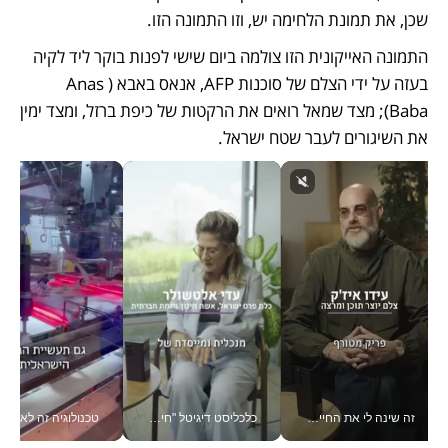
שכן, את תמונת הלחימה יש, וזו התמונה הזו.
התמונה האייקונית הזו צולמה ביום שישי לפנות בוקר ליד לקיה 
בעזה על ידי הצלם של סוכנות AFP, אנאס באבא (Anas 
Baba); מצד שמאל רואים את הרקטות של כיפת ברזל, ומצד ימין 
את השיגורים לעבר שטח ישראל.
זה שינה לי את החיים: איך עידו איז'ק הופך את הסמארטפון לכלי צילום מקצועי_v
כלכליסט דיגיטל "חינוך הוא המשימה של החיים שלי"_v
טכנולוגיה זה לא רק בהייטק: גם תעשיי